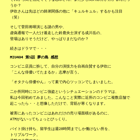
うか？
伊吹さんは先ほどの師弟関係の他に「キュルキュル」するかも注目
（笑）
そして菅田将暉演じる謎の男や、
虚偽通報で一人だけ遁走した鈴鹿央士演ずる成川岳の、
登場はありそうだけど、やっぱりまだなのか？
続きはドラマで・・・
MIU404 第5話 夢の島 感想
コンビニ店員に扮して、自分の演技力を自画自賛する伊吹に
「こんな俳優いてたまるか」志摩が言う。
「オタクら俳優やん」って素で内心ツッコンでしまいました。
二か所同時にコンビニ強盗というシチュエーションのドラマは、
私は今回初めてみました。こんなこと実際に近所のコンビニ複数店舗で
起こったら・・と想像しただけで、背筋が寒くなります。
被害にあったコンビニはあれだけの売り場面積があるのに、
ATMがないってちょっとびっくり。
バイト掛け持ち、留学生は週28時間までしか働けない所を、
トリプルワーク。