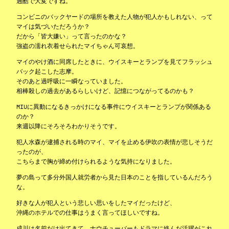
過酷で大変ですね。
コンビニのバックヤードの場所を教えた人物が犯人かもしれない、って
マイは気づいただろうか？
だから「皆大嫌い」って言ったのかな？
強盗の濡れ衣着せられたマイちゃん可哀想。
マイのやけ酒に同席したときに、ウイスキーとランプを見てフラッシュ
バック起こした志摩。
そのあと過呼吸に一瞬なっていました。
相棒殺しの過去があるらしいけど、記憶につながってるのかも？
MIUに異動になるきっかけになる事件にウイスキーとランプが関係ある
のか？
来週以降にそろそろわかりそうです。
犯人水森が逮捕される時のマイ、マイを止める伊吹の表情が悲しそうだ
ったのが、
こちらまで胸が締め付けられるような気持になりました。
夢の島って多分外国人就労者から見た日本のことを指しているんだろう
な。
好きな人が犯人という悲しい思いをしたマイだったけど、
沖縄のホテルでの仕事はうまく言ってほしいですね。
成川は名前だけ出てきて、ナウチューバーもドラマに絡んだ活躍がこれ