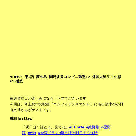
MIU404 第5話 夢の島 同時多発コンビニ強盗!? 外国人留学生の願
い…感想
毎週金曜日が楽しみになるドラマでございます。
今回は、今上映中の映画「コンフィデンスマンJP」にも出演中の小日
向文世さんがゲストです。
番組Twitter
「明日は５話だよ。見てね」
#MIU404
#綾野剛
#星野
源
#tbs
#金曜ドラマ
#第５話は明日よる10時