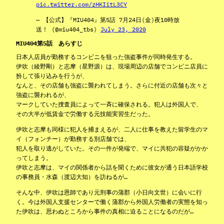
pic.twitter.com/zHKIitL3CY
— 【公式】『MIU404』第5話 7月24日(金)夜10時放
送！ (@miu404_tbs)
July 23, 2020
MIU404第5話 あらすじ
日本人店員が勤務するコンビニを狙った強盗事件が同時発生する。
伊吹（綾野剛）と志摩（星野源）は、現場周辺の店舗でコンビニ店員に
扮して張り込みを行うが、
なんと、その店舗も強盗に襲われてしまう。さらに付近の店舗も次々と
強盗に襲われるが、
マークしていた捜査員によって一斉に確保される。犯人は外国人で、
その大半が低賃金で労働する元技能実習生だった。
伊吹と志摩も同様に犯人を捕まえるが、二人に仕事を教えた留学生のマ
イ（フォンチー）が勤務する別店舗では、
犯人を取り逃がしていた。その一件が発端で、マイに共犯の容疑がかか
ってしまう。
伊吹と志摩は、マイの関係者から話を聞くために彼女が通う日本語学校
の事務員・水森（渡辺大知）を訪ねるが…
そんな中、伊吹は恩師であり元刑事の蒲郡（小日向文世）に会いに行
く。今は外国人支援センターで働く蒲郡から外国人労働者の実態を知っ
た伊吹は、思わぬところから事件の真相に迫ることになるのだが…