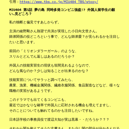
引用：
https://www.tbs.co.jp/MIU404_TBS/story/
MIU404 第5話 夢の島 同時多発コンビニ強盗!? 外国人留学生の願
い…見どころ？
私の独断と偏見ですあしからず。
主演の綾野剛さん熱望で共演が実現した小日向文世さん。
師弟関係の役どころという事で、どんな師弟愛？が見られるかを注目し
たいと思います。
前回の「ミリオンダラーガール」のような、
スリルとどんでん返しはあるのだろうか？
外国人の技能実習生の現状も垣間見れるようなので、
どんな風なのか？少しは知ることが出来るのかな？
技能実習についてサラッと調べてみたら、
農業、漁業、機械金属関係、繊維衣服関係、食品製造などなど、様々な
職種の実習があるようです。
このドラマでも出てくるコンビニも、
最近ではかなりな確率で外国人に応対される機会も増えてますし、
そのことについても触れてるのかも注目したいですね。
日本語学校の事務員役で渡辺大知が実は黒幕・・だろうか？？？
それから闇を抱えてそうな志摩さん、また少し闇の部分が分かるんだろ