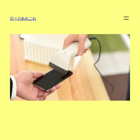
内
容
を
日々のあれこれ
ス
キ
ッ
プ