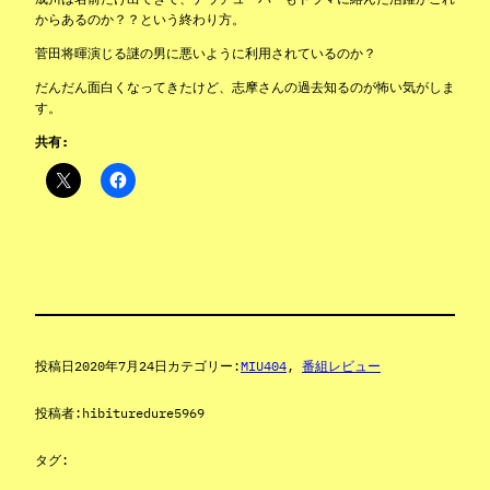
からあるのか？？という終わり方。
菅田将暉演じる謎の男に悪いように利用されているのか？
だんだん面白くなってきたけど、志摩さんの過去知るのが怖い気がしま
す。
共有:
投稿日
2020年7月24日
カテゴリー:
MIU404
, 
番組レビュー
投稿者:
hibituredure5969
タグ: