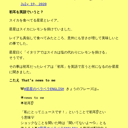
July 19, 2020
初耳を英語でいうと？
スイカを食べてる星星とレイア。
星星はスイカにレモンを掛けていました、
レイアも真似して食べてみたところ、意外にも甘さが増して美味しいと
の事でした。
星星曰く「イタリアではスイカは塩の代わりにレモンを掛ける」
そうです。
その事は初耳だったレイアは「初耳」を英語で言うと何になるのか星星
に聞きました。
こたえ That’s news to me
🐼
#星星のベラベラENGLISH
きょうのフレーズは…
🌟news to me
🌟初耳👂
「私にとってニュースです！」ということで初耳👂とい
う意味💡
ショックなことを聞いた時は「聞いてないよ〜💦」とも