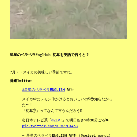
星星のベラベラEnglish 初耳を英語で言うと？
7月・・スイカの美味しい季節ですね。
番組Twitter
#星星のベラベラENGLISH
🐼✨
スイカ🍉にレモン🍋かけるとおいしいの⁉️😳知らなかっ
た〜‼️
「初耳👂」ってなんて言うんだろう⁉️
⏰日本テレビ系「
#ZIP
!」で明日あさ7時30分ごろ🌟
pic.twitter.com/KLW77EX4bB
— 星星のベラベラENGLISH 🐼🌟 (@seisei_panda)