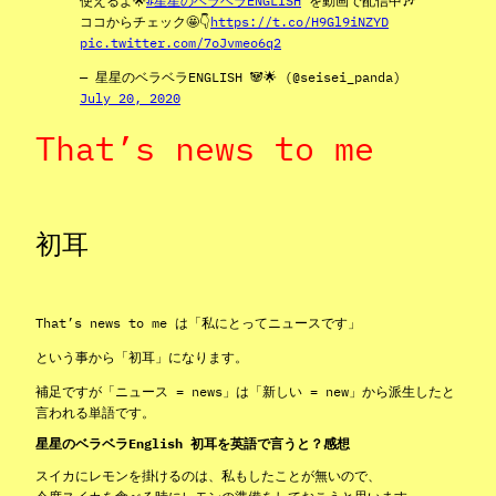
使えるよ🌟
#星星のベラベラENGLISH
を動画で配信中🎶
ココからチェック🤩👇
https://t.co/H9Gl9iNZYD
pic.twitter.com/7oJvmeo6q2
— 星星のベラベラENGLISH 🐼🌟 (@seisei_panda)
July 20, 2020
That’s news to me
初耳
That’s news to me は「私にとってニュースです」
という事から「初耳」になります。
補足ですが「ニュース = news」は「新しい = new」から派生したと
言われる単語です。
星星のベラベラEnglish 初耳を英語で言うと？感想
スイカにレモンを掛けるのは、私もしたことが無いので、