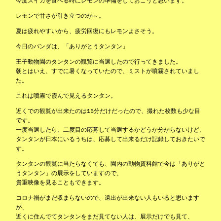
今度スイカを食べる時にレモンの準備をしておこうと思います。
レモンで甘さが引き立つのか～。
夏は疲れやすいから、疲労回復にもレモンよさそう。
今日のパンダは、「ありがとうタンタン」
王子動物園のタンタンの観覧に当選したので行ってきました。
朝とはいえ、すでに暑くなっていたので、ミストが噴霧されていまし
た。
これは噴霧で霞んで見えるタンタン。
近くでの観覧が出来たのは15分だけだったので、撮れた枚数も少な目
です。
一度当選したら、二度目の応募して当選するかどうか分からないけど、
タンタンが日本にいるうちは、応募して出来るだけ記録しておきたいで
す。
タンタンの観覧に当たらなくても、園内の動物資料館で今は「ありがと
うタンタン」の展示をしていますので、
貴重映像を見ることもできます。
コロナ禍がまだ収まらないので、遠出が出来ない人もいると思います
が、
近くに住んでてタンタンをまだ見てない人は、展示だけでも見て、