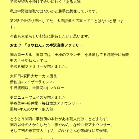
半沢が望みを掛けて会いに行く「ある人物」
私は中野渡頭取ではないかと勝手に想像しています。
第2話で金切り声出してた、太洋証券の広重ってことはないと思いま
す。
今夜も素晴らしい顔芸に期待したいと思います。
おまけ 「せやねん」の半沢直樹ファミリー
関西ローカル、東京では「王様のブランチ」を放送してる時間帯に放映
中の「せやねん」では、
半沢直樹ファミリーが増えました。
大和田⇒安田大サーカス団長
伊佐山⇒レイザーラモンRG
中野渡頭取、半沢花⇒キンタロー
更にニューフェイスが増えました
平谷美幸⇒松井愛（毎日放送アナウンサー）
黒崎⇒ずんのやす（仮入部）
とうとう関西に事務所の本社がある芸人だけにとどまらず、
関西以外の人からしたら「誰やねん」な松井愛アナウンサー、
そして初の東京芸人「ずん」のやすさんが黒崎役に立候補。