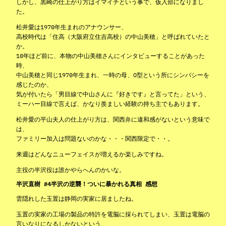
しかし、黒崎の仕上がり方はイマイチという事で、仮入部になりまし
た。
松井愛は1970年生まれのアナウンサー、
高校時代は「住高（大阪府立住吉高校）の中山美穂」と呼ばれていたと
か。
10年ほど前に、本物の中山美穂さんにインタビューすることがあった
時、
中山美穂と同じ1970年生まれ、一時の母、O型という所にシンパシーを
感じたのか、
気が付いたら「男目線で中山さんに『好きです』と言ってた」という、
ミーハー目線で言えば、かなり羨ましい経験の持ち主でもあります。
松井愛の平山夫人の仕上がり方は、関西弁に違和感がないという意味で
は、
ファミリー加入は問題ないのかな・・・関西限定で・・。
来週はどんなニューフェイスが増えるか楽しみですね。
主役の半沢役は誰かやらへんのかいな。
半沢直樹 #4半沢の逆襲！ついに暴かれる真相 感想
雲隠れした玉置は静岡の実家に居ましたね。
玉置の実家の工場の製品の特許を電脳に採られてしまい、玉置は電脳の
言いなりになるしかないという、