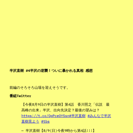
半沢直樹 #4半沢の逆襲！ついに暴かれる真相 感想
前編のそろそろ山場を迎えそうです。
番組Twitter
【今夜8月9日の半沢直樹】第4話 香川照之「伝説 最
高峰の出来」半沢、出向先決定？最後の望みは？
https://t.co/OpPceOY5sn
#半沢直樹
#みんなで半沢
直樹見よう
#tbs
— 半沢直樹【8/9(日)今夜9時から第4話!!!】