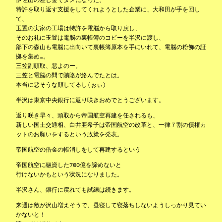
特許を取り返す支援をしてくれようとした企業に、大和田が手を回し
て、
玉置の実家の工場は特許を電脳から取り戻し、
そのお礼に玉置は電脳の裏帳簿のコピーを半沢に渡し、
部下の森山も電脳に出向いて裏帳簿原本を手にいれて、電脳の粉飾の証
拠を集め…。
三笠副頭取、悪よのー。
三笠と電脳の間で賄賂が絡んでたとは。
本当に悪そうな顔してるし(ぉぃ)
半沢は東京中央銀行に返り咲きおめでとうございます。
返り咲き早々、頭取から帝国航空再建を任されるも、
新しい国土交通相、白井亜希子は帝国航空の改革と、一律７割の債権カ
ットのお願いをするという政策を発表。
帝国航空の借金の帳消しをして再建するという
帝国航空に融資した700億を諦めないと
行けないかもという状況になりました。
半沢さん、銀行に戻れても試練は続きます。
来週は敵が沢山増えそうで、昼寝して寝落ちしないようしっかり見てい
かないと！