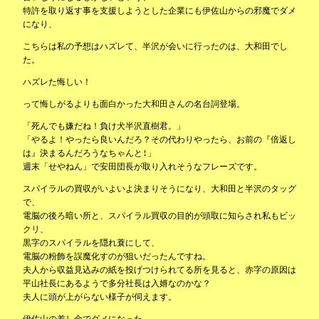
特許を取り返す事を支援しようとした企業にも伊佐山からの邪魔でダメ
になり、
こちらは私の予想はハズレて、半沢が会いに行ったのは、大和田でし
た。
ハズレた悔しい！
って悔しがるよりも面白かった大和田さんの名台詞登場。
「死んでも嫌だね！負け犬半沢直樹君。」
「やるよ！やったら良いんだろ？その代わりやったら、お前の『倍返し
は』決まるんだろうなちゃんと!」
週末「せやねん」で安田団長が取り入れそうなフレーズです。
スパイラルの買収がいよいよ決まりそうになり、大和田と半沢のタッグ
で、
電脳の後ろ暗い所と、スパイラル買収の目的が頭取に知らされ私もビッ
クリ、
黒字のスパイラルを隠れ蓑にして、
電脳の粉飾を誤魔化すのが狙いだったんですね。
夫人から収益見込みの紙を投げつけられてる所を見ると、赤字の原因は
平山社長にあるようで多分社長は入婿なのかな？
夫人に頭が上がらない様子が伺えます。
伊佐山の差し金でダメになった、