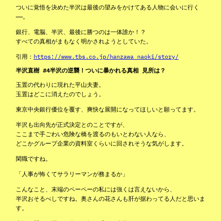
ついに覚悟を決めた半沢は最後の望みをかけてある人物に会いに行く
——。
銀行、電脳、半沢、最後に勝つのは一体誰か！？
すべての真相がまもなく明かされようとしていた。
引用：
https://www.tbs.co.jp/hanzawa_naoki/story/
半沢直樹 #4半沢の逆襲！ついに暴かれる真相 見所は？
玉置の代わりに現れた平山夫妻。
玉置はどこに消えたのでしょう。
東京中央銀行優位を覆す、爽快な展開になってほしいと願ってます。
半沢も出向先が正式決定とのことですが、
ここまで手ごわい危険な橋を渡るのもいとわない人なら、
どこかグループ企業の資料室くらいに回されそうな気がします。
閑職ですね。
「人事が怖くてサラリーマンが務まるか」
こんなこと、末端のペーペーの私には強くは言えないから、
半沢おそるべしですね。奥さんの花さんも肝が据わってる人だと思いま
す。