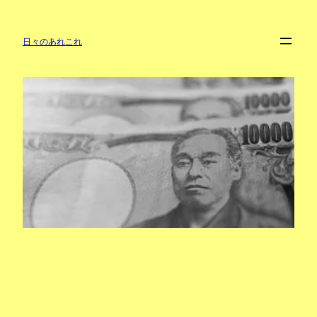
内
容
を
日々のあれこれ
ス
キ
ッ
プ