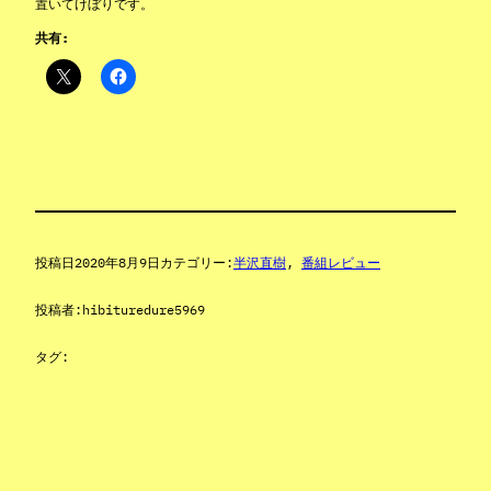
置いてけぼりです。
共有:
投稿日
2020年8月9日
カテゴリー:
半沢直樹
, 
番組レビュー
投稿者:
hibituredure5969
タグ: