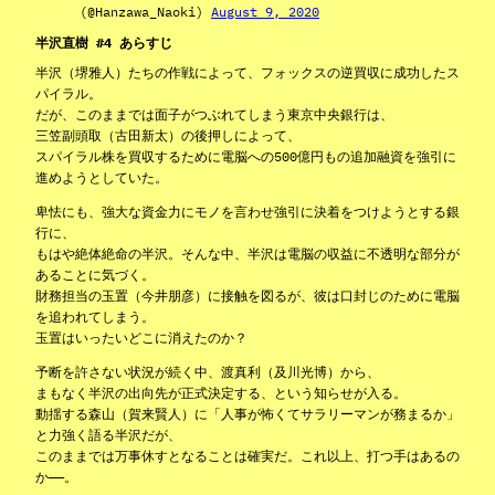
(@Hanzawa_Naoki)
August 9, 2020
半沢直樹 #4 あらすじ
半沢（堺雅人）たちの作戦によって、フォックスの逆買収に成功したス
パイラル。
だが、このままでは面子がつぶれてしまう東京中央銀行は、
三笠副頭取（古田新太）の後押しによって、
スパイラル株を買収するために電脳への500億円もの追加融資を強引に
進めようとしていた。
卑怯にも、強大な資金力にモノを言わせ強引に決着をつけようとする銀
行に、
もはや絶体絶命の半沢。そんな中、半沢は電脳の収益に不透明な部分が
あることに気づく。
財務担当の玉置（今井朋彦）に接触を図るが、彼は口封じのために電脳
を追われてしまう。
玉置はいったいどこに消えたのか？
予断を許さない状況が続く中、渡真利（及川光博）から、
まもなく半沢の出向先が正式決定する、という知らせが入る。
動揺する森山（賀来賢人）に「人事が怖くてサラリーマンが務まるか」
と力強く語る半沢だが、
このままでは万事休すとなることは確実だ。これ以上、打つ手はあるの
か——。