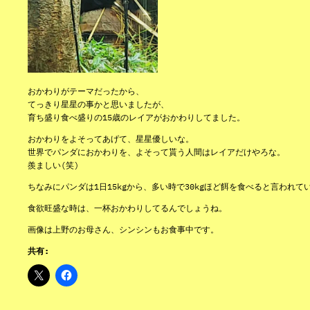
おかわりがテーマだったから、
てっきり星星の事かと思いましたが、
育ち盛り食べ盛りの15歳のレイアがおかわりしてました。
おかわりをよそってあげて、星星優しいな。
世界でパンダにおかわりを、よそって貰う人間はレイアだけやろな。
羨ましい(笑)
ちなみにパンダは1日15kgから、多い時で30kgほど餌を食べると言われて
食欲旺盛な時は、一杯おかわりしてるんでしょうね。
画像は上野のお母さん、シンシンもお食事中です。
共有: