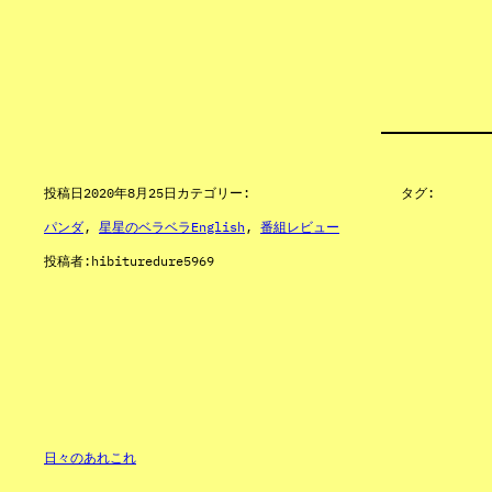
投稿日
2020年8月25日
カテゴリー:
タグ:
パンダ
, 
星星のベラベラEnglish
, 
番組レビュー
投稿者:
hibituredure5969
日々のあれこれ