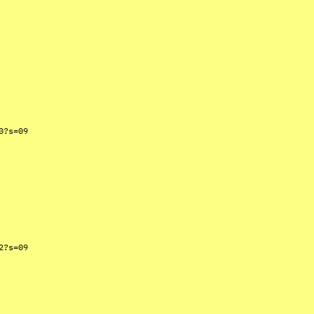
0?s=09
2?s=09