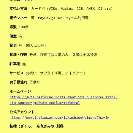
支払い方法
カード可（VISA、Master、JCB、AMEX、Diners）
電子マネー
可 PayPayとLINE Payのみ利用可。
席数
100席
個室
有
貸切
可（50人以上可）
禁煙・喫煙
分煙 喫煙可は１階のみ、２階は全席禁煙
駐車場
無
サービス
お祝い・サプライズ可、テイクアウト
お子様連れ
子供可
ホームページ
https://guts-barbecue-restaurant-591.business.site/?
utm_source=gmb&utm_medium=referral
公式アカウント
https://www.instagram.com/fukushigeholmon/?hl=ja
柘榴（ざくろ） 奈良きみや 別邸