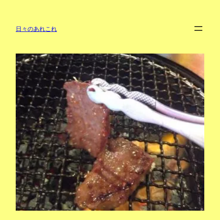
内
容
を
日々のあれこれ
ス
キ
ッ
プ