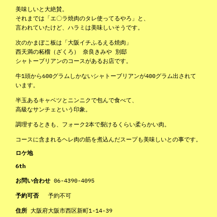
美味しいと大絶賛。
それまでは「エ〇ラ焼肉のタレ使ってるやろ」と、
言われていたけど、ハラミは美味しいそうです。
次のかまぼこ板は「大阪イチふるえる焼肉」
西天満の柘榴（ざくろ） 奈良きみや 別邸
シャトーブリアンのコースがあるお店です。
牛1頭から600グラムしかないシャトーブリアンが400グラム出されて
います。
半玉あるキャベツとニンニクで包んで食べて、
高級なサンチェという印象。
調理するときも、フォーク2本で裂けるくらい柔らかい肉。
コースに含まれるヘレ肉の筋を煮込んだスープも美味しいとの事です。
ロケ地
6th
お問い合わせ
06-4390-4095
予約可否
予約不可
住所
大阪府大阪市西区新町1-14-39