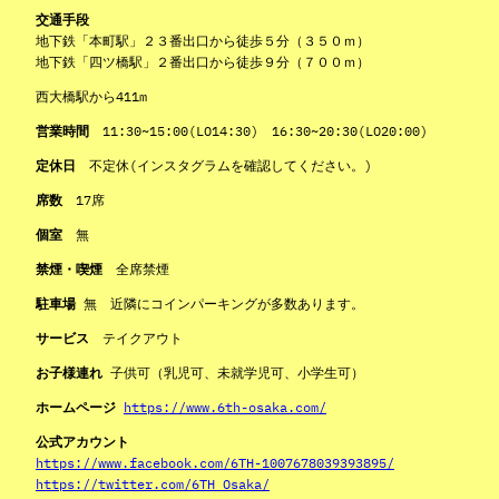
交通手段
地下鉄「本町駅」２３番出口から徒歩５分（３５０ｍ）
地下鉄「四ツ橋駅」２番出口から徒歩９分（７００ｍ）
西大橋駅から411m
営業時間
11:30~15:00(LO14:30) 16:30~20:30(LO20:00)
定休日
不定休(インスタグラムを確認してください。)
席数
17席
個室
無
禁煙・喫煙
全席禁煙
駐車場
無 近隣にコインパーキングが多数あります。
サービス
テイクアウト
お子様連れ
子供可（乳児可、未就学児可、小学生可）
ホームページ
https://www.6th-osaka.com/
公式アカウント
https://www.facebook.com/6TH-1007678039393895/
https://twitter.com/6TH_Osaka/