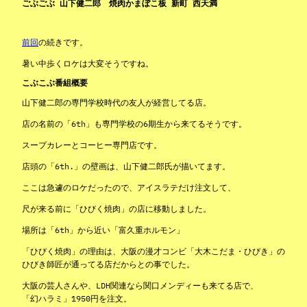
ごぶごぶ 山下健二郎 焼肉かまぼこ板 新町 西天満
前回
の続きです。
暑い中歩くロケは大変そうですね。
こぶこぶ番組概要
山下健二郎の専門学校時代の友人が経営してる店。
店の名前の「6th」も専門学校の6期生から来てるそうです。
スープカレーとコーヒー専門店です。
店頭の「6th.」の壁画は、山下健二郎氏が描いてます。
ここは急遽のロケだったので、アイスラテだけ注文して、
尺が来る前に「ひびく焼肉」の店に移動しました。
場所は「6th」から近い「富久重ホルモン」
「ひびく焼肉」の理由は、大阪の漫才コンビ「大木こだま・ひびき」の
ひびき師匠が通ってる店だからとの事でした。
大阪の芸人さんや、LDH関連なら関口メンディーも来てる店で、
「幻ハラミ」1950円を注文。