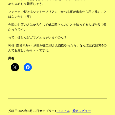
めちゃめちゃ緊張しそう。
フォークで裂けるシャトーブリアン、食べる事が出来たら思い残すこと
はないかも（笑）
今回のお店の人はかろうじて健二郎さんのことを知ってる人ばかりで良
かったです。
って、ほとんどゴマメとちゃいますのん？
柘榴 奈良きみや 別邸が健二郎さん自腹やったら、なんぼ三代目JSBの
人でも厳しいかも・・ですね。
共有:
投稿日
2020年8月26日
カテゴリー:
ごぶごぶ
, 
番組レビュー