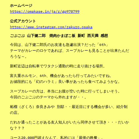
ホームページ
https://omakase.in/ja/r/gp970799
公式アカウント
https://www.instagram.com/zakuro.osaka
ごぶごぶ 山下健二郎 焼肉かまぼこ板 新町 西天満 感想
今回は、山下健二郎氏のお友達も急遽出演？だった「6th」
テーマがカレーのロケであれば、スープカレーも見ることが出来たんだ
ろうな～。
新町近辺は自転車でワタクシ通勤の時に走り抜ける場所。
富久重ホルモン、6th、機会があったら行ってみたいですね。
お値段的にも「幻のハラミ」良い事があったら食べてみようかな。
スープカレーの方は、本当にお腹が空いた時に行ってしまいそう。
今回のごぶごぶのテーマから外れますが・・。
柘榴（ざくろ）奈良きみや 別邸・・最近目にする機会が多い、紹介制
の店。
だれか通ったことがある友人知人がいたら同伴させて頂き・・・だいか
な？？？
コース20,000円超えなんて、私的には「最後の晩餐」。