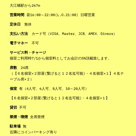
大江橋駅から267m
営業時間
昼16:00～22:00(L.O.21:00) 日曜営業
定休日
無休
支払い方法
カード可（VISA、Master、JCB、AMEX、Diners）
電子マネー
不可
サービス料・チャージ
個室ご利用時7/1から個室料としてお会計の5%頂戴致します。
席数
24席
（【６名個室×２部屋(繋げると１２名迄可能)・４名個室×１】４名テ
ーブル席×２）
個室
有（4人可、6人可、8人可、10～20人可）
【６名個室×２部屋(繋げると１２名迄可能)・４名個室×１】
貸切
不可
禁煙・喫煙
全席禁煙
駐車場
無
近隣にコインパーキング有り