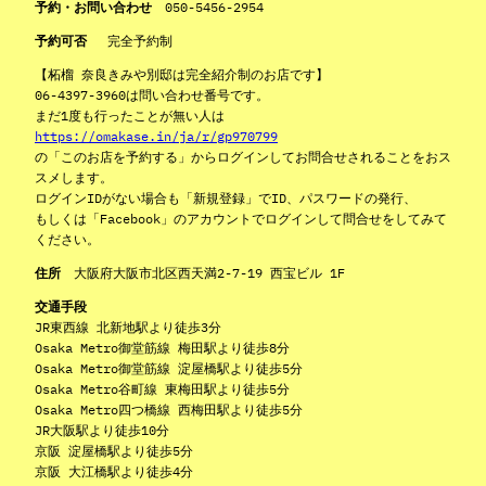
予約・お問い合わせ
050-5456-2954
予約可否
完全予約制
【柘榴 奈良きみや別邸は完全紹介制のお店です】
06-4397-3960は問い合わせ番号です。
まだ1度も行ったことが無い人は
https://omakase.in/ja/r/gp970799
の「このお店を予約する」からログインしてお問合せされることをおス
スメします。
ログインIDがない場合も「新規登録」でID、パスワードの発行、
もしくは「Facebook」のアカウントでログインして問合せをしてみて
ください。
住所
大阪府大阪市北区西天満2-7-19 西宝ビル 1F
交通手段
JR東西線 北新地駅より徒歩3分
Osaka Metro御堂筋線 梅田駅より徒歩8分
Osaka Metro御堂筋線 淀屋橋駅より徒歩5分
Osaka Metro谷町線 東梅田駅より徒歩5分
Osaka Metro四つ橋線 西梅田駅より徒歩5分
JR大阪駅より徒歩10分
京阪 淀屋橋駅より徒歩5分
京阪 大江橋駅より徒歩4分