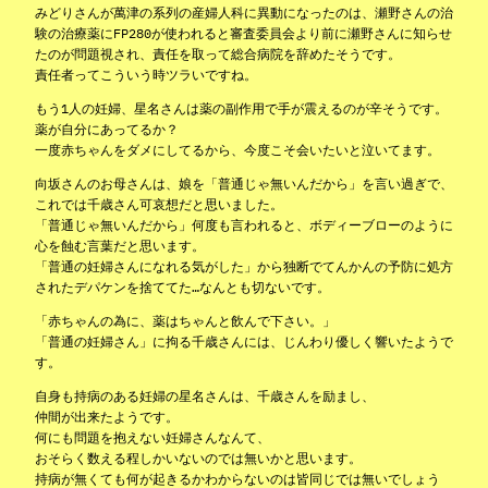
みどりさんが萬津の系列の産婦人科に異動になったのは、瀬野さんの治
験の治療薬にFP280が使われると審査委員会より前に瀬野さんに知らせ
たのが問題視され、責任を取って総合病院を辞めたそうです。
責任者ってこういう時ツラいですね。
もう1人の妊婦、星名さんは薬の副作用で手が震えるのが辛そうです。
薬が自分にあってるか？
一度赤ちゃんをダメにしてるから、今度こそ会いたいと泣いてます。
向坂さんのお母さんは、娘を「普通じゃ無いんだから」を言い過ぎで、
これでは千歳さん可哀想だと思いました。
「普通じゃ無いんだから」何度も言われると、ボディーブローのように
心を蝕む言葉だと思います。
「普通の妊婦さんになれる気がした」から独断でてんかんの予防に処方
されたデパケンを捨ててた…なんとも切ないです。
「赤ちゃんの為に、薬はちゃんと飲んで下さい。」
「普通の妊婦さん」に拘る千歳さんには、じんわり優しく響いたようで
す。
自身も持病のある妊婦の星名さんは、千歳さんを励まし、
仲間が出来たようです。
何にも問題を抱えない妊婦さんなんて、
おそらく数える程しかいないのでは無いかと思います。
持病が無くても何が起きるかわからないのは皆同じでは無いでしょう