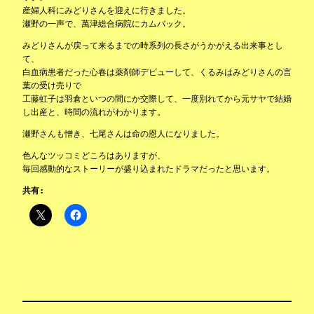
産婦人科にみどりさんを迎えに行きました。
瀬野の一声で、萬津総合病院にカムバック。
みどりさんが戻って来るまでの時系列の長さがうかがえる出来事とし
て、
白血病患者だった心春は薬剤師デビューして、くるみはみどりさんの言
葉の受け売りで
工藤虹子は羽倉といつの間にか交際して、一度別れてから元サヤで結婚
し出産と、時間の流れがわかります。
瀬野さんも憎き、七尾さんは命の恩人になりました。
色んなツッコミどころはありますが、
毎回感動的なストーリーが盛り込まれたドラマだったと思います。
共有: