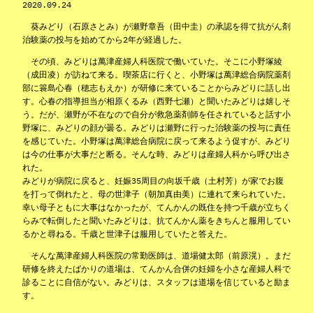
2020.09.24
葵みどり（石原さとみ）が瀬野章吾（田中圭）の承認を得て抗がん剤
治験薬の投与を始めてから2年が経過した。
その頃、みどりは萬津産婦人科医院で働いていた。そこに小野塚綾
（成田凌）が訪ねて来る。喫茶店に行くと、小野塚は萬津総合病院薬剤
部に簑島心春（穂志もえか）が研修に来ていることからみどりに話し出
す。心春の指導担当が相原くるみ（西野七瀬）と聞いたみどりは嬉しそ
う。だが、瀬野が不在なので自分が救急薬剤師を任されていると話す小
野塚に、みどりの顔が曇る。みどりは瀬野に行った治験薬の投与に責任
を感じていた。小野塚は萬津総合病院に戻って来るよう促すが、みどり
は今の仕事が大事だと断る。そんな時、みどりは産婦人科から呼び出さ
れた。
みどりが病院に戻ると、妊娠35周目の向坂千歳（土村芳）が家でお腹
を打って倒れたと、母の世津子（朝加真由美）に連れて来られていた。
幸い母子ともに大事はなかったが、てんかんの既住を持つ千歳が立ちく
らみで転倒したと聞いたみどりは、抗てんかん薬をきちんと服用してい
るかと尋ねる。千歳と世津子は服用していたと答えた。
そんな萬津産婦人科医院の常勤医師は、道場健太郎（前原滉）。まだ
研修を終えたばかりの道場は、てんかん合併の妊婦を小さな産婦人科で
診ることに自信がない。みどりは、スタッフは道場を信じていると励ま
す。