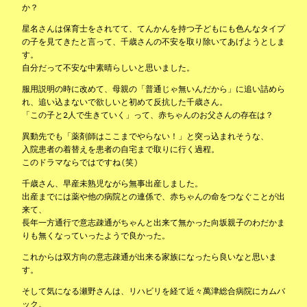
か？
星名さんは保育士をされてて、てんかんを持つ子どもにも色んなタイプ
の子を見てきたと言って、千歳さんの不安を取り除いてあげようとしま
す。
自分だって不安な中素晴らしいと思いました。
服用説明の時に改めて、母親の「普通じゃ無いんだから」に追い詰めら
れ、追い込まないで欲しいと初めて反抗した千歳さん。
「この子と2人で生きていく」って、赤ちゃんのお父さんの存在は？
異動先でも「薬剤師はここまでやらない！」と突っ込まれそうな、
入院患者の着替えを患者の自宅まで取りに行く過程。
このドラマならではですね(笑)
千歳さん、早産未熟児ながら無事出産しました。
出産までには薬や他の病院との連係で、赤ちゃんの命をつなぐことが出
来て、
長年一方通行で意志疎通がちゃんと出来て無かった向坂親子のわだかま
りも無くなっていったようで良かった。
これからは双方向の意志疎通が出来る家族になったら良いなと思いま
す。
そして気になる瀬野さんは、リハビリを経て近々萬津総合病院にカムバ
ック。