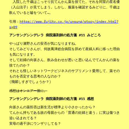
入院した千歳はこっそり抗てんかん薬を捨てた。それを同室の星名優
（入山法子）が見てしまう。しかし、服薬を確認するみどりに、千歳は
飲んでいると嘘をついて…。
引用：
https://www.fujitv.co.jp/unsung/story/index.html?
s=09
アンサングシンデレラ 病院薬剤師の処方箋 #11 みどころ
やっぱり瀬野さんの安否が気になりますね。
そしてみどりさんが、何故萬津総合病院を辞めて産婦人科に移った理由
も気になります。
そして妊婦の向坂さん、飲み合わせが悪いと思い込んでてんかんの薬を
捨てたのか？
それとも怪しいネットワークビジネスのサプリメント愛用して、薬その
ものを否定する思考の人なのか？
(飛躍しすぎでしょうか？)
感想はオンエアー後に。
アンサングシンデレラ 病院薬剤師の処方箋 #11 感想
向坂さんの薬拒否は新生児が標準より小さかったから？
てんかん持ちである故の母親からの「普通の妊婦と違う」に実は傷つき
追い込まれてる？
実母の過干渉にウンザリしてる？