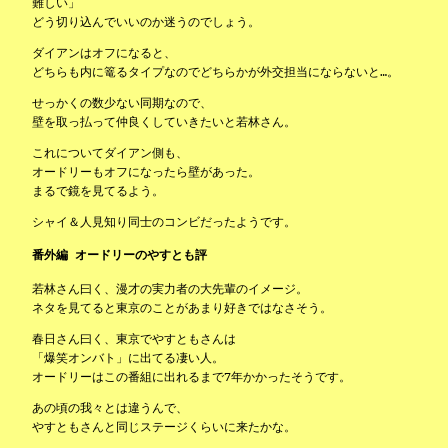
難しい」
どう切り込んでいいのか迷うのでしょう。
ダイアンはオフになると、
どちらも内に篭るタイプなのでどちらかが外交担当にならないと…。
せっかくの数少ない同期なので、
壁を取っ払って仲良くしていきたいと若林さん。
これについてダイアン側も、
オードリーもオフになったら壁があった。
まるで鏡を見てるよう。
シャイ＆人見知り同士のコンビだったようです。
番外編 オードリーのやすとも評
若林さん曰く、漫才の実力者の大先輩のイメージ。
ネタを見てると東京のことがあまり好きではなさそう。
春日さん曰く、東京でやすともさんは
「爆笑オンバト」に出てる凄い人。
オードリーはこの番組に出れるまで7年かかったそうです。
あの頃の我々とは違うんで、
やすともさんと同じステージくらいに来たかな。