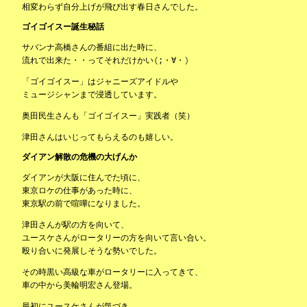
相変わらず自分上げが飛び出す春日さんでした。
ゴイゴイスー誕生秘話
サバンナ高橋さんの番組に出た時に、
流れで出来た・・ってそれだけかい(;・∀・)
「ゴイゴイスー」はジャニーズアイドルや
ミュージシャンまで浸透しています。
奥田民生さんも「ゴイゴイスー」実践者（笑）
津田さんはいじってもらえるのも嬉しい。
ダイアン解散の危機の大げんか
ダイアンが大阪に住んでた頃に、
東京ロケの仕事があった時に、
東京駅の前で喧嘩になりました。
津田さんが駅の方を向いて、
ユースケさんがロータリーの方を向いて言い合い。
殴り合いに発展しそうな勢いでした。
その時黒い高級な車がロータリーに入ってきて、
車の中から美輪明宏さん登場。
最初にユースケさんが気づき、