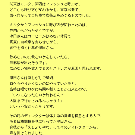
関東はミルク、関西はフレッシュと呼ぶが、
どこから呼び方が変わるかを、東京出発で、
西へ向かって自転車で喫茶店をめぐるものでした。
ミルクからフレッシュに呼び方が変わったのは、
静岡からだったそうですが、
津田さんはコーヒーが飲めない体質で、
真夏に自転車を走らせながら、
背中を掻く仕草の津田さん。
飲めないのに飲むロケをしていたら、
蕁麻疹が出たそうです。
飲めない物を飲んでるのとストレスが原因と思われます。
津田さんは寂しがりで繊細。
ロケもやりたくないのにやっていた事と、
当時は暇でロケに時間を割くことが出来たので、
「いつになったらロケ終わるん？
大阪まで行かされるんちゃう？」
という不安だったそうです。
その時のディレクターは体力系の番組を得意とする人で、
ある日格闘技を見に行ってた津田さん。
背後から「久しぶりやな」ってそのディレクターから、
声を掛けられました。