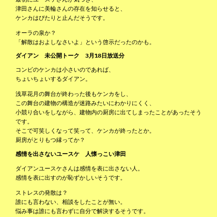
津田さんに美輪さんの存在を知らせると、
ケンカはぴたりと止んだそうです。
オーラの泉か？
「解散はおよしなさいよ」という啓示だったのかも。
ダイアン 未公開トーク 3月18日放送分
コンビのケンカは小さいのであれば、
ちょいちょいするダイアン。
浅草花月の舞台が終わった後もケンカをし、
この舞台の建物の構造が迷路みたいにわかりにくく、
小競り合いをしながら、建物内の厨房に出てしまったことがあったそう
です。
そこで可笑しくなって笑って、ケンカが終ったとか。
厨房がとりもつ縁ってか？
感情を出さないユースケ 人懐っこい津田
ダイアンユースケさんは感情を表に出さない人。
感情を表に出すのが恥ずかしいそうです。
ストレスの発散は？
誰にも言わない、相談をしたことが無い。
悩み事は誰にも言わずに自分で解決するそうです。