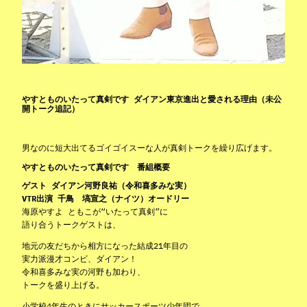
やすとものいたって真剣です ダイアン東京進出と愛される理由（未公
開トーク追記）
男なのに短大出てるゴイゴイスーな人が真剣トークを繰り広げます。
やすとものいたって真剣です 番組概要
ゲスト ダイアン河野良祐（令和喜多みな実）
VTR出演 千鳥 塙宣之（ナイツ）オードリー
海原やすよ ともこが“いたって真剣”に
語り合うトークゲストは、
地元の友だちから相方になった結成21年目の
実力派漫才コンビ、ダイアン！
令和喜多みな実の河野も加わり、
トークを盛り上げる。
小学校4年生のときにサッカースポーツ少年団で