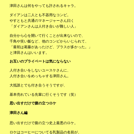
津田さんは何をやっても許されるキャラ。
ダイアンは二人とも不器用なコンビ。
やすともと共通のマネージャーさん曰く
「ダイアンさんは人付き合いが難しい人」
自分から心を開いて行くことが出来ないので、
千鳥や笑い飯など、他のコンビからいじられて、
「最初は葛藤があったけど、プラスが多かった。」
と津田さんはいいます。
お互いのプライベートは気にならない
人付き合いをしないユースケさんに、
人付き合いをめっちゃする津田さん。
大抵誰とでも付き合うそうですが、
基本売れている先輩に行くそうです（笑）
思い出すだけで腹の立つロケ
津田さん編
思い出すだけで腹の立つ史上最悪のロケ。
ロケはコーヒーについてる乳製品の名前が、