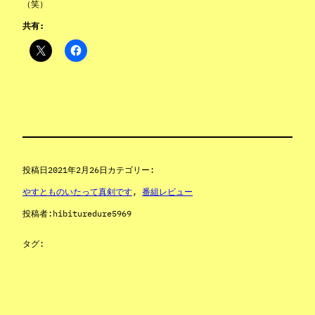
（笑）
共有:
投稿日
2021年2月26日
カテゴリー:
やすとものいたって真剣です
, 
番組レビュー
投稿者:
hibituredure5969
タグ: