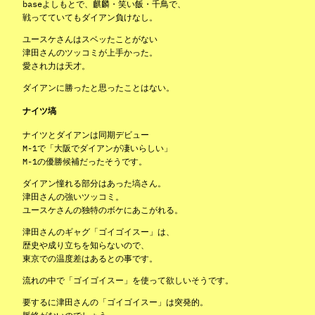
baseよしもとで、麒麟・笑い飯・千鳥で、
戦ってていてもダイアン負けなし。
ユースケさんはスベッたことがない
津田さんのツッコミが上手かった。
愛され力は天才。
ダイアンに勝ったと思ったことはない。
ナイツ塙
ナイツとダイアンは同期デビュー
M-1で「大阪でダイアンが凄いらしい」
M-1の優勝候補だったそうです。
ダイアン憧れる部分はあった塙さん。
津田さんの強いツッコミ。
ユースケさんの独特のボケにあこがれる。
津田さんのギャグ「ゴイゴイスー」は、
歴史や成り立ちを知らないので、
東京での温度差はあるとの事です。
流れの中で「ゴイゴイスー」を使って欲しいそうです。
要するに津田さんの「ゴイゴイスー」は突発的。