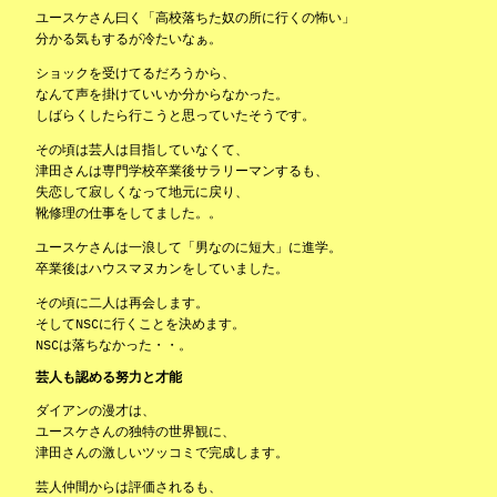
ユースケさん曰く「高校落ちた奴の所に行くの怖い」
分かる気もするが冷たいなぁ。
ショックを受けてるだろうから、
なんて声を掛けていいか分からなかった。
しばらくしたら行こうと思っていたそうです。
その頃は芸人は目指していなくて、
津田さんは専門学校卒業後サラリーマンするも、
失恋して寂しくなって地元に戻り、
靴修理の仕事をしてました。。
ユースケさんは一浪して「男なのに短大」に進学。
卒業後はハウスマヌカンをしていました。
その頃に二人は再会します。
そしてNSCに行くことを決めます。
NSCは落ちなかった・・。
芸人も認める努力と才能
ダイアンの漫才は、
ユースケさんの独特の世界観に、
津田さんの激しいツッコミで完成します。
芸人仲間からは評価されるも、