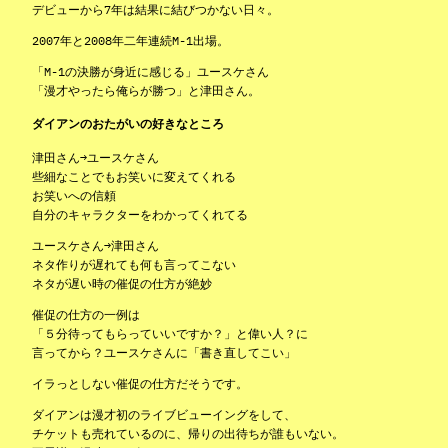
デビューから7年は結果に結びつかない日々。
2007年と2008年二年連続M-1出場。
「M-1の決勝が身近に感じる」ユースケさん
「漫才やったら俺らが勝つ」と津田さん。
ダイアンのおたがいの好きなところ
津田さん→ユースケさん
些細なことでもお笑いに変えてくれる
お笑いへの信頼
自分のキャラクターをわかってくれてる
ユースケさん→津田さん
ネタ作りが遅れても何も言ってこない
ネタが遅い時の催促の仕方が絶妙
催促の仕方の一例は
「５分待ってもらっていいですか？」と偉い人？に
言ってから？ユースケさんに「書き直してこい」
イラっとしない催促の仕方だそうです。
ダイアンは漫才初のライブビューイングをして、
チケットも売れているのに、帰りの出待ちが誰もいない。