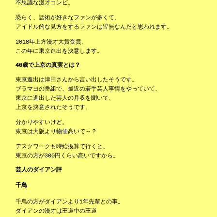
不思議な漫才コンビ。
恐らく、話術が好きなファンが多くて、
アイドル的な見方をするファンは皆無なんだと思われます。
2018年上方漫才大賞受賞。
この年に東京進出を決意します。
40歳で上京の真実とは？
東京進出は津田さんから言い出したそうです。
ブラマヨの番組で、最近の若手芸人事情をやっていて、
東京に進出した芸人の月収を聞いて、
上京を決意されたそうです。
分かりやすいけど。
東京は大阪より物価高いで～？
デスクワークも時給換算で行くと、
東京の方が300円くらい高いですから。
芸人のダイアン評
千鳥
千鳥の方がダイアンより1年先輩との事。
ダイアンの漫才は王道中の王道