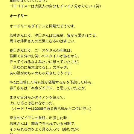
脈絡がないのでしょう。
ゴイゴイスーは大阪人の自分もイマイチ分からない（笑）
オードリー
オードリーもダイアンと同期だそうです。
若林さん曰く、津田さんはは先輩、皆から愛されてる。
周りが津田さんの空気になるのはすごい。
春日さん曰く、ユースケさんの印象は、
強面で自分のお笑いのスタイルがあるから、
弄ってくれるなよみたいに思っていたけど、
「男なのに短大出てるし」のギャグ。
あの話がめちゃめちゃ好きだそうです。
M-1に出場した時も誰が優勝するかを予想した時も、
春日さんは「本命ダイアン」と思っていたとか。
まさか自分らがダイアンを超えて、
上になるとは思わなかった。
（オードリーは2008年敗者復活戦から二位に浮上）
東京のダイアンの番組に出演した時、
若林さんは「関西で弄られている同期で、
イジられるのをよく見る人って（絡むのが）