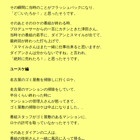
その瞬間に当時のことがフラッシュバックになり、
「ど〇いたろか！」と思ったそうです。
そのあとそのロケの番組が終わる時、
プロデューサーからの一言にカチンときた津田さん。
当時その番組の若手に、ダイアンとスマイルが出てて、
最終回が終わった打ち上げで、
「スマイルさんはまた一緒に仕事出来ると思いますが、
ダイアンさんは分からないですね」と言われ、
「絶対に売れたろ！」と思ったそうです。
ユースケ編
名古屋のゴミ屋敷を掃除しに行くロケ。
名古屋のマンションの掃除をしていて、
半分くらい終わった時に
マンションの管理人さんが怒ってきて、
ゴミ屋敷の掃除ロケは中止になりました。、
番組スタッフがゴミ屋敷のあるマンションに、
ロケの許可を取っていなかったそうです。
そのあとダイアンの二人は、
番組の技術さんと一緒に風呂に入って帰る…。