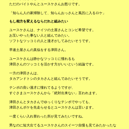
ただのバイトやんとユースケさんお怒りです。
「知らん人の家掃除して、知らんおっさんと風呂に入るロケ」
もし相方を変えるならだれと組みたい
ユースケさんは、ナイツの土屋さんとコンビ希望です。
お互いやった事ない人と組んでみたい。
ソフトなツッコミの人と漫才がしてみたいそうです。
早速土屋さんの真似をする津田さん。
ユースケさんは静かなツッコミに憧れるも
津田さんのツッコミを活かす方がいいという結論です。
一方の津田さんは、
タカアンドトシのタカさんと組んでみたいそうです。
テンポの良い漫才に憧れてるようですが、
すぐさまユースケさんから「絶対出来ない」言われます。
津田さんとタカさんでゆっくりなテンポでやっても、
津田さんボケを先走らせるとユースケさんは言います。
一度くらい入れ替わった所が見てみたいですね。
男なのに短大出てるユースケさんのスイーツ自慢も見てみたかったな