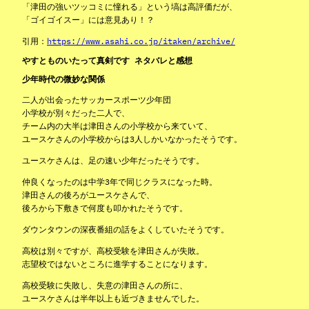
「津田の強いツッコミに憧れる」という塙は高評価だが、
「ゴイゴイスー」には意見あり！？
引用：
https://www.asahi.co.jp/itaken/archive/
やすとものいたって真剣です ネタバレと感想
少年時代の微妙な関係
二人が出会ったサッカースポーツ少年団
小学校が別々だった二人で、
チーム内の大半は津田さんの小学校から来ていて、
ユースケさんの小学校からは3人しかいなかったそうです。
ユースケさんは、足の速い少年だったそうです。
仲良くなったのは中学3年で同じクラスになった時。
津田さんの後ろがユースケさんで、
後ろから下敷きで何度も叩かれたそうです。
ダウンタウンの深夜番組の話をよくしていたそうです。
高校は別々ですが、高校受験を津田さんが失敗。
志望校ではないところに進学することになります。
高校受験に失敗し、失意の津田さんの所に、
ユースケさんは半年以上も近づきませんでした。