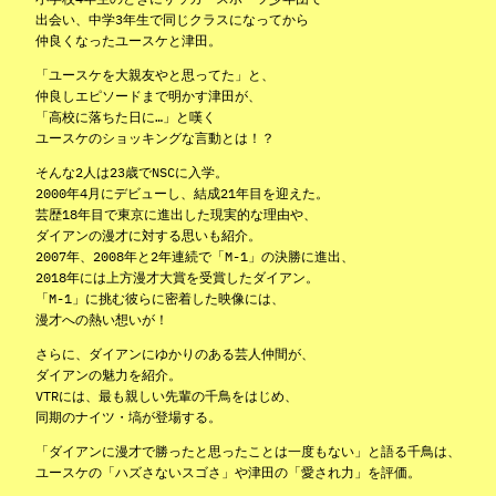
出会い、中学3年生で同じクラスになってから
仲良くなったユースケと津田。
「ユースケを大親友やと思ってた」と、
仲良しエピソードまで明かす津田が、
「高校に落ちた日に…」と嘆く
ユースケのショッキングな言動とは！？
そんな2人は23歳でNSCに入学。
2000年4月にデビューし、結成21年目を迎えた。
芸歴18年目で東京に進出した現実的な理由や、
ダイアンの漫才に対する思いも紹介。
2007年、2008年と2年連続で「M-1」の決勝に進出、
2018年には上方漫才大賞を受賞したダイアン。
「M-1」に挑む彼らに密着した映像には、
漫才への熱い想いが！
さらに、ダイアンにゆかりのある芸人仲間が、
ダイアンの魅力を紹介。
VTRには、最も親しい先輩の千鳥をはじめ、
同期のナイツ・塙が登場する。
「ダイアンに漫才で勝ったと思ったことは一度もない」と語る千鳥は、
ユースケの「ハズさないスゴさ」や津田の「愛され力」を評価。