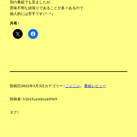
別の番組でも見ましたが、
意味不明な頑張りであることが多々あるので、
個人的には苦手です(^-^;
共有:
投稿日
2021年3月3日
カテゴリー:
ごぶごぶ
, 
番組レビュー
投稿者:
hibituredure5969
タグ: