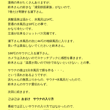
漫画の本がたくさんありますが、
鈴木さんの好きな「浦安鉄筋家族」がないので、
7巻だけ寄贈する瀬下さん。
炭酸温泉は温かく、水風呂は14℃。
普通の水風呂は18℃との事で、
かなり冷たいです。
立湯が出来るジェットバス完備です。
瀬下さん水風呂の次に46℃の地獄風呂に入ります。
良い子は真似しないでくださいと鈴木さん。
100℃のサウナに入る瀬下さん。
カメラは入れないのでスケッチブックに感想を書きます。
鈴木さんは「温度が高いので5分で出ないといけない」との事。
サウナの後は1分水風呂で膜を作る・・・。
という流れがあるようですが、
浜ちゃんの無茶ぶりからの、サウナ→水風呂だったので、
鈴木さんのサウナ愛伝わらず。
次回に続きます。
ごぶごぶ おまけ サウナの入り方
番組では正しいサウナの入り方ではなかったので、