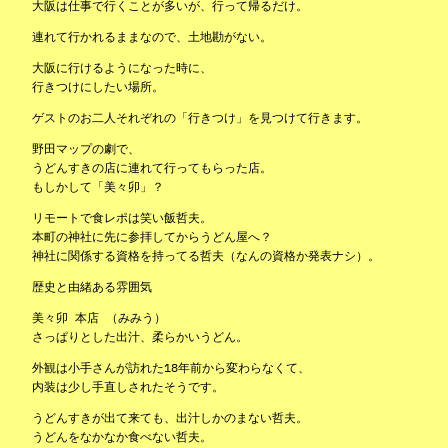
大阪は仕事で行くことが多いが、行って帰るだけ。
連れて行かれるままなので、土地勘がない。
大阪に行けるようになった時に、
行きつけにしたい場所。
ゲストのお二人それぞれの「行きつけ」を見つけて行きます。
野田マップの劇で、
うどんすきの店に連れて行ってもらった店。
もしかして「美々卯」？
リモートで食レポは笑い飯哲夫。
本町の神社に先に参拝してからうどん屋へ？
神社に関係する資格を持ってる哲夫（なんの資格か発表ナシ）。
歴史と由緒ある雰囲気
美々卯 本店 （みみう）
さっぱりとした出汁、柔らかいうどん。
外観は小手さんが訪れた18年前から変わらなくて、
内装は少し手直しされたそうです。
うどんすきが出て来ても、出汁しかのまない哲夫。
うどんをなかなか食べない哲夫。