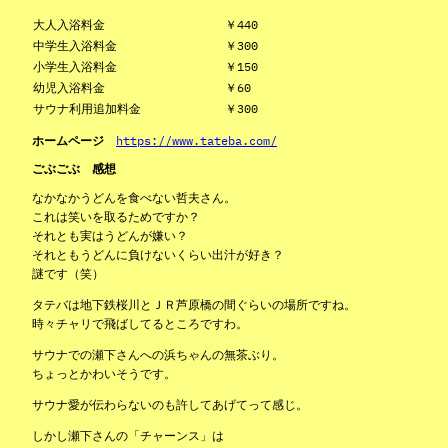
大人入浴料金
￥440
中学生入浴料金
￥300
小学生入浴料金
￥150
幼児入浴料金
￥60
サウナ利用追加料金
￥300
ホームページ
https://www.tateba.com/
ごぶごぶ 感想
なかなかうどんを食べない哲夫さん。
これは笑いを取るためですか？
それとも実はうどんが嫌い？
それともうどんに負けないくらい出汁が好き？
謎です（笑）
タテバは地下鉄桜川とＪＲ芦原橋の間ぐらいの場所ですね。
時々チャリで飛ばしてるところですわ。
サウナでの瀬下さんへの浜ちゃんの無茶ぶり。
ちょっとかわいそうです。
サウナ愛が伝わらないのも許してあげてって感じ。
しかし瀬下さんの「チャーンス」は