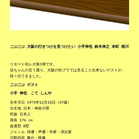
ごぶごぶ 大阪の行きつけを見つけたい 小手伸也 鈴木伸之 本町 桜川
リモート街レポ第3弾です。
浜ちゃんの言う通り、大阪の街ブラでは見ること出来ないゲストが、
段々出てきました。
ごぶごぶ ゲスト
小手 伸也 こて しんや
生年月日 1973年12月25日（47歳）
出生地 日本・神奈川県
民族 日本人
身長 176 cm
血液型 B型
ジャンル 俳優・声優・作家・演出家
活動内容 舞台・映像