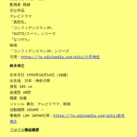
配偶者 既婚
主な作品
テレビドラマ
『真田丸』
『コンフィデンスマンJP』
『SUITS/スーツ』シリーズ
『なつぞら』
映画
『コンフィデンスマンJP』シリーズ
引用：
https://ja.wikipedia.org/wiki/小手伸也
鈴木伸之
生年月日 1992年10月14日（28歳）
出生地 日本・神奈川県
身長 185 cm
血液型 AB型
職業 俳優
ジャンル 舞台、テレビドラマ、映画
活動期間 2010年 –
事務所 LDH JAPAN引用：
https://ja.wikipedia.org/wiki/鈴木
伸之
ごぶごぶ番組概要