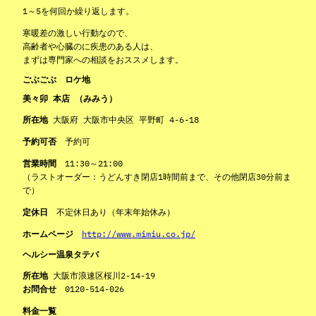
1～5を何回か繰り返します。
寒暖差の激しい行動なので、
高齢者や心臓のに疾患のある人は、
まずは専門家への相談をおススメします。
ごぶごぶ ロケ地
美々卯 本店 （みみう）
所在地
大阪府 大阪市中央区 平野町 4-6-18
予約可否
予約可
営業時間
11:30～21:00
（ラストオーダー：うどんすき閉店1時間前まで、その他閉店30分前ま
で）
定休日
不定休日あり（年末年始休み）
ホームページ
http://www.mimiu.co.jp/
ヘルシー温泉タテバ
所在地
大阪市浪速区桜川2-14-19
お問合せ
0120-514-026
料金一覧