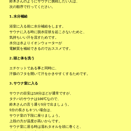
鈴木さんのようにサウナに挑戦したい人は、
次の順序で行ってください。
1.水分補給
浴室に入る前に水分補給をします。
サウナに入る時に脱水症状を起こさないためと、
気持ちいい汗を流すためです。
水分は水よりイオンウォーターが
電解質を補給できるのでおススメです。
2.頭と体を洗う
エチケットである事と同時に、
汗腺のフタを開いて汗をかきやすくするためです。
3.サウナ室に入る
サウナの目安は10分ほどが通常ですが、
タテバのサウナは100℃なので、
鈴木さんの言う通り5分で出ましょう。
5分の長さもキツい場合は、
サウナ室の下段に座りましょう。
上段の方が温度が高いからです。
サウナ室に居る時は濡れタオルを頭に巻くと、