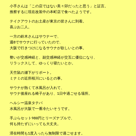
小手さんは「この店ではない美々卯だったと思う」と証言。
推察するに現在改装中の本町店で食べたようです。
テイクアウトのお土産が東京の皆さんに到着。
喜ぶお二人。
一方の鈴木さんはサウナーで、
週8でサウナに行っていたので、
大阪で行きつけになるサウナが欲しいとの事。
整いが交感神経と、副交感神経が交互に優位になり、
リラックスして、ゆっくり寝たいとか。
天竺鼠の瀬下がリポート。
ミナミの近所桜川にいるとの事。
サウナが熱くて水風呂が入れて、
サウナ後座れる椅子があり、1日中過ごせる場所。
ヘルシー温泉タテバ
水風呂が大阪で一番冷たいそうです。
手ぶらセット980円とリーズナブルで、
何も持たずにいっても大丈夫。
滞在時間も1度入ったら無制限で過ごせます。