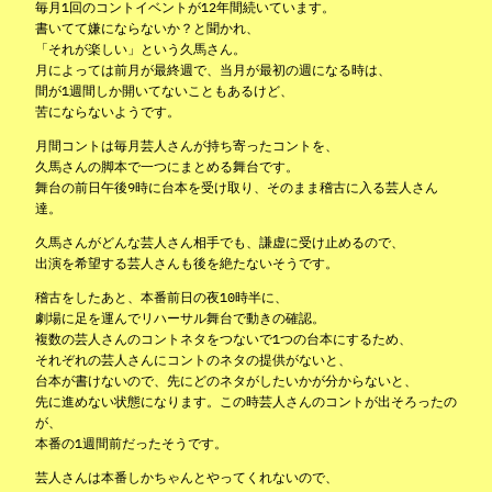
毎月1回のコントイベントが12年間続いています。
書いてて嫌にならないか？と聞かれ、
「それが楽しい」という久馬さん。
月によっては前月が最終週で、当月が最初の週になる時は、
間が1週間しか開いてないこともあるけど、
苦にならないようです。
月間コントは毎月芸人さんが持ち寄ったコントを、
久馬さんの脚本で一つにまとめる舞台です。
舞台の前日午後9時に台本を受け取り、そのまま稽古に入る芸人さん
達。
久馬さんがどんな芸人さん相手でも、謙虚に受け止めるので、
出演を希望する芸人さんも後を絶たないそうです。
稽古をしたあと、本番前日の夜10時半に、
劇場に足を運んでリハーサル舞台で動きの確認。
複数の芸人さんのコントネタをつないで1つの台本にするため、
それぞれの芸人さんにコントのネタの提供がないと、
台本が書けないので、先にどのネタがしたいかが分からないと、
先に進めない状態になります。この時芸人さんのコントが出そろったの
が、
本番の1週間前だったそうです。
芸人さんは本番しかちゃんとやってくれないので、