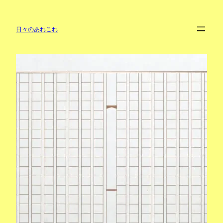
内
容
を
日々のあれこれ
ス
キ
ッ
プ