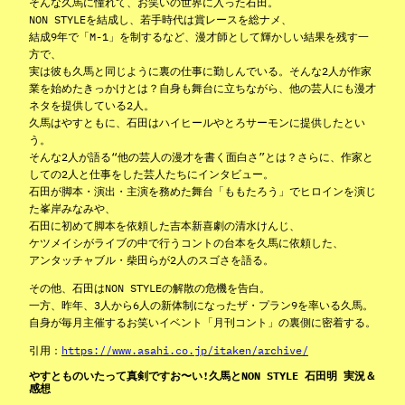
そんな久馬に憧れて、お笑いの世界に入った石田。
NON STYLEを結成し、若手時代は賞レースを総ナメ、
結成9年で「M-1」を制するなど、漫才師として輝かしい結果を残す一
方で、
実は彼も久馬と同じように裏の仕事に勤しんでいる。そんな2人が作家
業を始めたきっかけとは？自身も舞台に立ちながら、他の芸人にも漫才
ネタを提供している2人。
久馬はやすともに、石田はハイヒールやとろサーモンに提供したとい
う。
そんな2人が語る“他の芸人の漫才を書く面白さ”とは？さらに、作家と
しての2人と仕事をした芸人たちにインタビュー。
石田が脚本・演出・主演を務めた舞台「ももたろう」でヒロインを演じ
た峯岸みなみや、
石田に初めて脚本を依頼した吉本新喜劇の清水けんじ、
ケツメイシがライブの中で行うコントの台本を久馬に依頼した、
アンタッチャブル・柴田らが2人のスゴさを語る。
その他、石田はNON STYLEの解散の危機を告白。
一方、昨年、3人から6人の新体制になったザ・プラン9を率いる久馬。
自身が毎月主催するお笑いイベント「月刊コント」の裏側に密着する。
引用：
https://www.asahi.co.jp/itaken/archive/
やすとものいたって真剣ですお〜い!久馬とNON STYLE 石田明 実況＆
感想