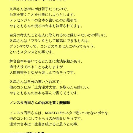
久馬さんは街レポは苦手だったので、
台本を書くことを仕事にしようとします。
メッセンジャーの台本を書いたのが最初で、
やすともさんの漫才の台本も執筆されてます。
自分の考えたことを人に取られるのは嫌じゃないかの問いに、
久馬さんは「プラン９として最高にできるものは、
プラン9でやって、コンビのネタは人にやってもらう」
というスタンスとの事です。
舞台台本を書いてるとたまに出演依頼があり、
通行人役で出ることもありますが、
人間観察をしながら楽しんでるそうです。
久馬さんは自分の書いた台本で、
他のコンビが「上方漫才大賞」を取ったら嬉しい。
やすともさんの台本も喜んで書くそうです。
ノンスタ石田さんの台本を書く醍醐味
ノンスタ石田さんは、NONSTYLEのネタで思いつかないボケを、
他のコンビにしてもらうのが面白いそうです。
漫才の台本は一生書き続けると思うとの事。