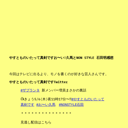
やすとものいたって真剣ですお〜い!久馬とNON STYLE 石田明感想
今回はテレビに出るより、モノを書くのが好きな芸人さんです。
やすとものいたって真剣ですTwitter
#ザプラン９
新メンバー増員まさかの裏話
📺きょう5/6(木)夜11時17分〜‼️
#やすとものいたって
真剣です
#お〜い久馬
#NONSTYLE石田
＊＊＊＊＊＊＊＊＊＊＊＊＊＊＊
見逃し配信はこちら