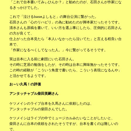
「これで台本書いてみぃひんか？」と勧めたのが、石田さんが作家にな
るきっかけでした。
これで「泣けるbaseよしもと」の舞台公演に繋がった。
石田さんの「心のリハビリ」の為に勧めたのが脚本家だったそうです。
清水さんも原稿を書いて、いい方を選ぶ事にしたら、圧倒的に石田さん
の方が良くて、
仕上がった台本見たら「本人いなかったら泣いてた」と言える程良い台
本で、
「作家になるべくしてなった人。」今に繋がってるそうです。
実は吉本に入る前に劇団にいた石田さん。
その時に芝居の勉強をしたが、その時は台本に興味無かったそうです。
この時の経験が「こういう角度で書いたら、こういう表現になるんや」
と活かせてるようです。
お～い久馬！の評価
アンタッチャブル柴田英嗣さん
ケツメイシのライブ台本を久馬さんに依頼したのは、
アンタッチャブルの柴田さんでした。
ケツメイシはライブの中でミュージカルみたいなことがしたいと、
柴田さんに台本の依頼をされたそうですが、台本を書くのは難しいの
で、