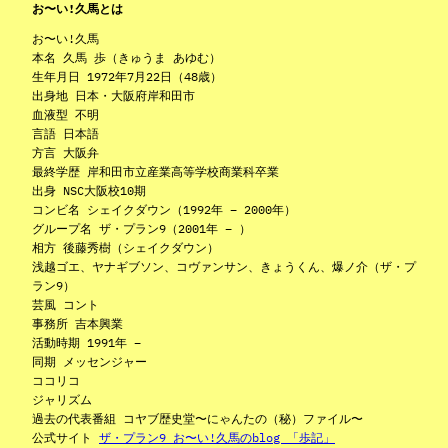
お〜い!久馬とは
お〜い!久馬
本名 久馬 歩（きゅうま あゆむ）
生年月日 1972年7月22日（48歳）
出身地 日本・大阪府岸和田市
血液型 不明
言語 日本語
方言 大阪弁
最終学歴 岸和田市立産業高等学校商業科卒業
出身 NSC大阪校10期
コンビ名 シェイクダウン（1992年 – 2000年）
グループ名 ザ・プラン9（2001年 – ）
相方 後藤秀樹（シェイクダウン）
浅越ゴエ、ヤナギブソン、コヴァンサン、きょうくん、爆ノ介（ザ・プ
ラン9）
芸風 コント
事務所 吉本興業
活動時期 1991年 –
同期 メッセンジャー
ココリコ
ジャリズム
過去の代表番組 コヤブ歴史堂〜にゃんたの（秘）ファイル〜
公式サイト
ザ・プラン9 お〜い!久馬のblog 「歩記」