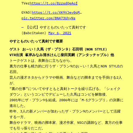
TVer
https://t.co/8zzsdQeAof
GYAO!
https://t.co/XK9VJev0qM
…
pic.twitter.com/BNA73UhyNs
— 【公式】やすとものいたって真剣です
(@abcitaken)
May 6, 2021
やすとものいたって真剣です概要
ゲスト お～い！久馬（ザ・プラン９）石田明（NON STYLE）
VTR出演 峯岸みなみ清水けんじ柴田英嗣（アンタッチャブル）他
トークゲストは、表舞台に立ちながら、
裏方の仕事も精力的に行うザ・プラン9のお～い！久馬とNON STYLEの
石田。
芸人の漫才ネタからドラマや映画、舞台などの脚本までを手掛ける2人
が、
“裏の仕事”についてやすともと真剣トークを繰り広げる。「シェイク
ダウン」というコンビでデビューした久馬はコンビを解散後、
2001年にザ・プラン9を結成。2006年には「M-1グランプリ」の決勝に
進出した。
昨年、3人の新メンバーが加わったザ・プラン9のメンバーとして活躍
する一方、
舞台やドラマ、映画の脚本家、漫才作家、NSCの講師など、裏方の仕事
でも引っ張りだこだ。