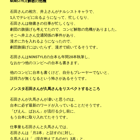
NONSTYLE解散の危機
石田さんの相方、井上さんがナルシストキャラで、
1人でテレビに出るようになって、忙しくなり、
石田さんは物書きの仕事が忙しくなり、
劇団の旗揚げも考えてたので、コンビ解散の危機がありました。
そこへ井上さん交通関係の事件があり、
漫才に力を入れるようになったので、
劇団旗揚げにはいたらず、漫才で続いてるそうです。
石田さんはNONSTYLEの台本も年間20本執筆し、
なおかつ他のコンビへの台本も書きます。
他のコンビに台本も書くけど、自分もプレーヤーでないと、
説得力が無くなるという怖さがあるそうです。
ノンスタ石田さんが久馬さんをリスペクトするところ
石田さんが久馬さんが凄いと思うのは、
台本に必ず最新のワードが入っていることだそうです。
「ぴえん、ぱおん」が流行る少し前に、
もう台本に取り入れてたそうです。
仕事量も石田さんと久馬さんでは、
石田さんは「月2本」と話すのに対し、
久馬さんは「（現在抱えてるのが）3本」と、