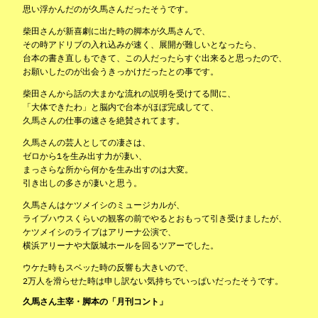
思い浮かんだのが久馬さんだったそうです。
柴田さんが新喜劇に出た時の脚本が久馬さんで、
その時アドリブの入れ込みが速く、展開が難しいとなったら、
台本の書き直しもできて、この人だったらすぐ出来ると思ったので、
お願いしたのが出会うきっかけだったとの事です。
柴田さんから話の大まかな流れの説明を受けてる間に、
「大体できたわ」と脳内で台本がほぼ完成してて、
久馬さんの仕事の速さを絶賛されてます。
久馬さんの芸人としての凄さは、
ゼロから1を生み出す力が凄い、
まっさらな所から何かを生み出すのは大変。
引き出しの多さが凄いと思う。
久馬さんはケツメイシのミュージカルが、
ライブハウスくらいの観客の前でやるとおもって引き受けましたが、
ケツメイシのライブはアリーナ公演で、
横浜アリーナや大阪城ホールを回るツアーでした。
ウケた時もスベッた時の反響も大きいので、
2万人を滑らせた時は申し訳ない気持ちでいっぱいだったそうです。
久馬さん主宰・脚本の「月刊コント」