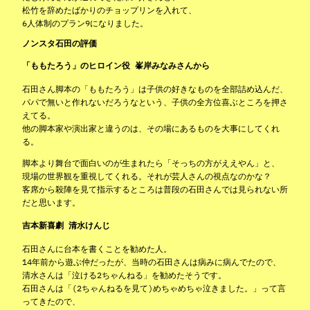
松竹を辞めたばかりのチョップリンを入れて、
6人体制のプラン9になりました。
ノンスタ石田の評価
「ももたろう」のヒロイン役 峯岸みなみさんから
石田さん脚本の「ももたろう」は子供の好きなものを全部詰め込んだ、
パパで無いと作れないだろうなという、子供の全方位喜ぶところを押さ
えてる。
他の脚本家や演出家と違うのは、その場にあるものを大事にしてくれ
る。
脚本より舞台で面白いのが生まれたら「そっちの方がええやん」と、
現場の世界観を重視してくれる。それが芸人さんの視点なのかな？
客席から殺陣を見て指示するところは普段の石田さんでは見られない所
だと思います。
吉本新喜劇 清水けんじ
石田さんに台本を書くことを勧めた人。
14年前から遊ぶ仲だったが、当時の石田さんは病みに病んでたので、
清水さんは「泣ける2ちゃんねる」を勧めたそうです。
石田さんは「(2ちゃんねるを見て)めちゃめちゃ泣きました。」って言
ってきたので、