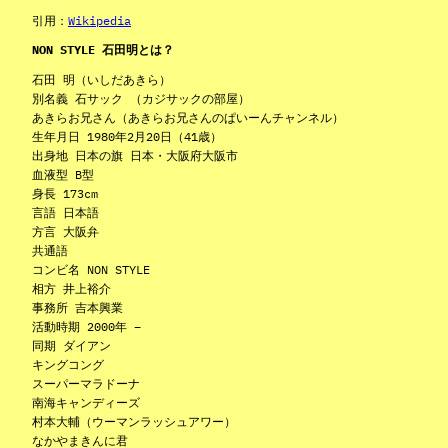
引用：
Wikipedia
NON STYLE 石田明とは？
石田 明（いしだあきら）
別名義 石サック （カジサックの部屋）
あきらお兄さん（あきらお兄さんのぱいーんチャンネル）
生年月日 1980年2月20日（41歳）
出身地 日本の旗 日本・大阪府大阪市
血液型 B型
身長 173cm
言語 日本語
方言 大阪弁
共通語
コンビ名 NON STYLE
相方 井上裕介
事務所 吉本興業
活動時期 2000年 –
同期 ダイアン
キングコング
スーパーマラドーナ
南海キャンディーズ
村本大輔（ウーマンラッシュアワー）
なかやまきんに君