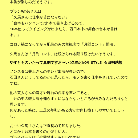
本番が楽しみだそうです。
プラン9の皆さんは
「久馬さんは仕事が苦にならない」
「台本もパソコンで指1本で書き上げるので、
10本使ってタイピングが出来たら、西日本中の舞台の台本が書け
る。」
コロナ禍になってから配信のみの無観客で「月間コント」開演。
久馬さんは「月刊コント」は続けられる限り続けたいそうです。
やすとものいたって真剣ですお〜い!久馬とNON STYLE 石田明感想
ノンスタは井上さんのテレビ出演が多いので、
石田さんどうしてるのかと思ったら、モノを書く仕事をされていたので
すね。
他の芸人さんの漫才や舞台の台本を書いてると、
「井の中の蛙大海を知らず」にはならないところが強みなんだろうなと
思います。
何かあった時に、二足の草鞋がある方が方向転換もしやすいでしょう
し。
お～い久馬！さんは正直初めて知りました。
とにかく台本を書くのが楽しい人。
プライベートは「恋愛禁止」らしいですが、