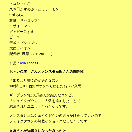
ネゴシックス
久保田かずのぶ（とろサーモン）
中山功太
林健（ギャロップ）
ミサイルマン
グッピーこずえ
ピース
平成ノブシコブシ
大西ライオン
配偶者 既婚（2012年 – ）
引用：
Wikipedia
お～い久馬！さんとノンスタ石田さんの関係性
「出るより書くのが好きな芸人」
1時間に700個のボケを作り出したお～い久馬！
ザ・プラン9は久馬さんの組んだコンビ、
「シェイクダウン」に人数を追加したことで、
結成されたユニットだったそうです。
ノンスタ井上はシェイクダウンの追っかけをしていたので、
シェイクダウンの解散がショックだったそうです。
久馬さんが物書きになったきっかけ