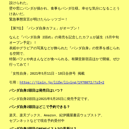
設けられた。
壁や窓にパンダが描かれ、食事もパンダ仕様。幸せな気分になることう
けあいだ。
緊急事態宣言が明けたらレッツゴー！
【第7位】「パンダ自身カフェ」がオープン！
なんと『パンダ自身 2頭め』の発売を記念したカフェが誕生（5月中旬
オープン予定）！
表紙やグラビアの写真などが飾られた『パンダ自身』の世界を感じられ
る空間で、
特製パフェや肉まんなどが食べられる。有隣堂新宿店ほかで開催。ぜひ
行ってみて！
「女性自身」2021年5月11日・18日合併号 掲載
引用：
https://jisin.jp/life/living/1978072/?rf=2
パンダ自身2頭目は発売日はいつ？
パンダ自身2頭目は2021年5月25日に発売予定です。
パンダ自身2頭目はどこで予約できる？
楽天、楽天ブックス、Amazon、紀伊國屋書店ウェブストア、
セブンネットなどで現在予約受付中
パンダ自身2頭目のNEWSベスト7の見所は？