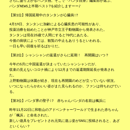
さらに盛り上がるパンダ熱。そこで『パンダ自身』編集部が選ぶ、
パンダNEWS上半期ベスト7を紹介しますーー♪
【第1位】帰国延期中のタンタンが心臓病!?
4月19日、タンタンに加齢による心臓疾患の可能性があり、
投薬治療を始めたことが神戸市立王子動物園から発表された。
タンタンは現在25歳で人間にすると70代にあたる。
今後の病状によっては、観覧の中止もありうるといわれる。
一日も早い回復を祈るばかりだ。
【第2位】シャンシャンの返還がさらに延期！ 再開園はいつ？
今年の5月に中国返還が決まっていたシャンシャンだが、
収束の見えないコロナ禍により12月までの返還期限延長が発表され
た。
上野動物園は休園が続き、現在も再開園のめどが立っていない状況。
いつになったらかわいい姿がまた見られるのか、ファンは待ちわびてい
る。
【第3位】パンダ界の聖子!? 赤ちゃんパンダの名前は楓浜に
昨年11月22日に和歌山のアドベンチャーワールドで生まれた赤ちゃん
が「楓浜」と命名された。
新しい遊具をプレゼントされ元気に遊ぶ姿がSNSに投稿されると、あざ
といくらい？