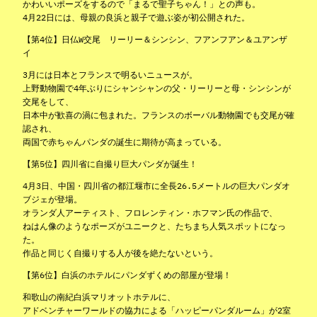
かわいいポーズをするので「まるで聖子ちゃん！」との声も。
4月22日には、母親の良浜と親子で遊ぶ姿が初公開された。
【第4位】日仏W交尾 リーリー＆シンシン、フアンフアン＆ユアンザ
イ
3月には日本とフランスで明るいニュースが。
上野動物園で4年ぶりにシャンシャンの父・リーリーと母・シンシンが
交尾をして、
日本中が歓喜の渦に包まれた。フランスのボーバル動物園でも交尾が確
認され、
両国で赤ちゃんパンダの誕生に期待が高まっている。
【第5位】四川省に自撮り巨大パンダが誕生！
4月3日、中国・四川省の都江堰市に全長26.5メートルの巨大パンダオ
ブジェが登場。
オランダ人アーティスト、フロレンティン・ホフマン氏の作品で、
ねはん像のようなポーズがユニークと、たちまち人気スポットになっ
た。
作品と同じく自撮りする人が後を絶たないという。
【第6位】白浜のホテルにパンダずくめの部屋が登場！
和歌山の南紀白浜マリオットホテルに、
アドベンチャーワールドの協力による「ハッピーパンダルーム」が2室