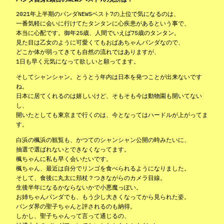
2021年上半期のパンダNEWSベスト7の上位で気になるのは、
一番気軽に会いに行けてたタンタンに心疾患があるという事で、
本当に心配です。御年25歳、人間でいえば75歳のタンタン。
見た目は乙女のように可愛くてもおばあちゃんパンダなので、
どこか体が弱ってきても自然の流れではありますが、
1日も早く元気になって欲しいと願ってます。
そしてシャンシャン。とうとう年内は日本を発つことが出来ないです
ね。
日本に居てくれるのは嬉しいけど、そもそも今は動物園も開いてない
し、
開いたとしても東京まで行くのは、今となってはハードルが上がってま
す。
白浜の楓浜の観覧も、かつてのシャンシャン公開の時みたいに、
抽選で選ばれないとできなくなってます。
楓ちゃんに私も早く会いたいです。
楓ちゃん、最近は自分でリンゴを食べられるようになりました。
そして、食後に丸太に頬杖？つきながらのカメラ目線。
生後半年になるかならないかで小悪魔っぽい。
お姉ちゃんパンダでも、もう少し大きくなってから見られた姿。
パンダ界の聖子ちゃんと評されるのも納得。
しかし、聖子ちゃんって言って通じるの、