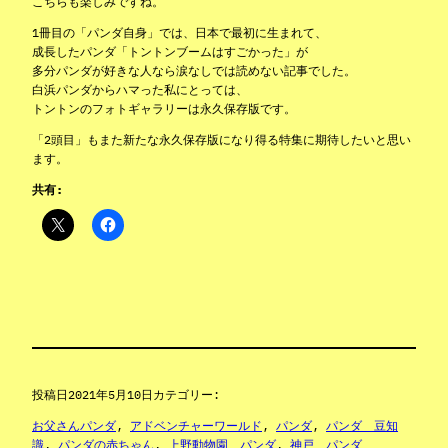
こちらも楽しみですね。
1冊目の「パンダ自身」では、日本で最初に生まれて、
成長したパンダ「トントンブームはすごかった」が
多分パンダが好きな人なら涙なしでは読めない記事でした。
白浜パンダからハマった私にとっては、
トントンのフォトギャラリーは永久保存版です。
「2頭目」もまた新たな永久保存版になり得る特集に期待したいと思い
ます。
共有:
投稿日
2021年5月10日
カテゴリー:
お父さんパンダ
, 
アドベンチャーワールド
, 
パンダ
, 
パンダ 豆知
識
, 
パンダの赤ちゃん
, 
上野動物園 パンダ
, 
神戸 パンダ