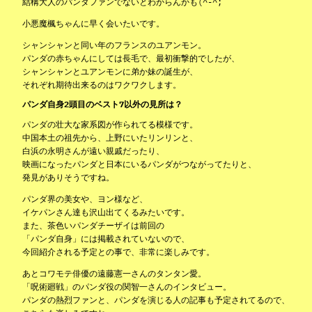
結構大人のパンダファンでないとわからんかも(^-^;
小悪魔楓ちゃんに早く会いたいです。
シャンシャンと同い年のフランスのユアンモン。
パンダの赤ちゃんにしては長毛で、最初衝撃的でしたが、
シャンシャンとユアンモンに弟か妹の誕生が、
それぞれ期待出来るのはワクワクします。
パンダ自身2頭目のベスト7以外の見所は？
パンダの壮大な家系図が作られてる模様です。
中国本土の祖先から、上野にいたリンリンと、
白浜の永明さんが遠い親戚だったり、
映画になったパンダと日本にいるパンダがつながってたりと、
発見がありそうですね。
パンダ界の美女や、ヨン様など、
イケパンさん達も沢山出てくるみたいです。
また、茶色いパンダチーザイは前回の
「パンダ自身」には掲載されていないので、
今回紹介される予定との事で、非常に楽しみです。
あとコワモテ俳優の遠藤憲一さんのタンタン愛。
「呪術廻戦」のパンダ役の関智一さんのインタビュー。
パンダの熱烈ファンと、パンダを演じる人の記事も予定されてるので、