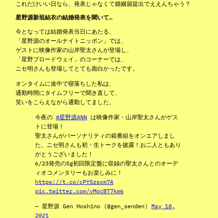
これだけいい日なら、発表じゃなくて婚姻届提出でええんちゃう？
星野源新垣結衣の結婚発表を聞いて…
今となっては結婚発表当日にあたる、
「星野源のオールナイトニッポン」では、
ゲストに映像作家の山岸聖太さんが登場し、
「星野ブロードウェイ」のコーナーでは、
ニセ明さんも登場してとても面白かったです。
オンタイムに途中で寝落ちした私は、
通勤時間にタイムフリーで聞き直して、
笑いをこらえながら通勤してました。
今夜の
#星野源ANN
は映像作家・山岸聖太さんがゲス
トに登場！
聖太さんがパーソナリティの箱番組をオンエアしまし
た。ニセ明さんも初・生トークを披露！お二人ともあり
がとうございました！
6/23発売のSg初回限定盤に収録の聖太さんとのオーデ
ィオコメンタリーもお楽しみに！
https://t.co/cPYSzsxm7A
pic.twitter.com/vMqcBT7km6
— 星野源 Gen Hoshino (@gen_senden)
May 18,
2021