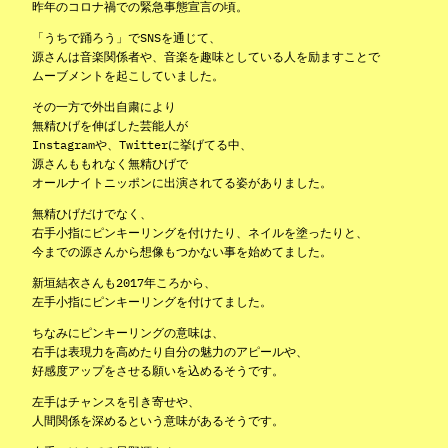
昨年のコロナ禍での緊急事態宣言の頃。
「うちで踊ろう」でSNSを通じて、
源さんは音楽関係者や、音楽を趣味としている人を励ますことで
ムーブメントを起こしていました。
その一方で外出自粛により
無精ひげを伸ばした芸能人が
Instagramや、Twitterに挙げてる中、
源さんももれなく無精ひげで
オールナイトニッポンに出演されてる姿がありました。
無精ひげだけでなく、
右手小指にピンキーリングを付けたり、ネイルを塗ったりと、
今までの源さんから想像もつかない事を始めてました。
新垣結衣さんも2017年ころから、
左手小指にピンキーリングを付けてました。
ちなみにピンキーリングの意味は、
右手は表現力を高めたり自分の魅力のアピールや、
好感度アップをさせる願いを込めるそうです。
左手はチャンスを引き寄せや、
人間関係を深めるという意味があるそうです。