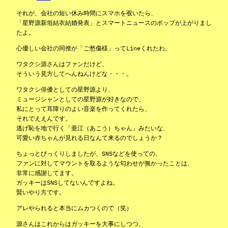
それが、会社の短い休み時間にスマホを覗いたら、
「星野源新垣結衣結婚発表」とスマートニュースのポップが上がりまし
たよ。
心優しい会社の同僚が「ご愁傷様」ってLineくれたわ。
ワタクシ源さんはファンだけど、
そういう見方してへんねんけどな・・・。
ワタクシ俳優としての星野源より、
ミュージシャンとしての星野源が好きなので、
私にとって耳障りのよい音楽を作ってくれたら、
それでええんです。
逃げ恥を地で行く「亜江（あこう）ちゃん」みたいな、
可愛い赤ちゃんが見れる日なんて来るのでしょうか？
ちょっとびっくりしましたが、SNSなどを使っての、
ファンに対してマウントを取るような匂わせが無かったことは、
非常に感謝してます。
ガッキーはSNSしてないんですよね。
賢いやり方です。
アレやられると本当にムカつくので（笑）
源さんはこれからはガッキーを大事にしつつ、