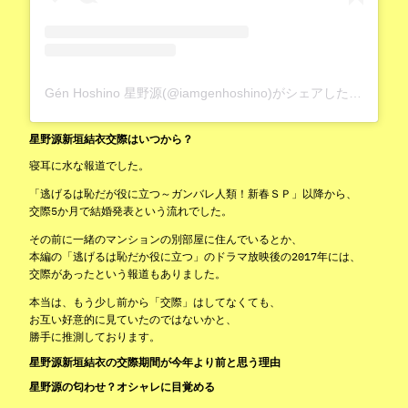
Gén Hoshino 星野源(@iamgenhoshino)がシェアした投稿
星野源新垣結衣交際はいつから？
寝耳に水な報道でした。
「逃げるは恥だが役に立つ～ガンバレ人類！新春ＳＰ」以降から、
交際5か月で結婚発表という流れでした。
その前に一緒のマンションの別部屋に住んでいるとか、
本編の「逃げるは恥だか役に立つ」のドラマ放映後の2017年には、
交際があったという報道もありました。
本当は、もう少し前から「交際」はしてなくても、
お互い好意的に見ていたのではないかと、
勝手に推測しております。
星野源新垣結衣の交際期間が今年より前と思う理由
星野源の匂わせ？オシャレに目覚める