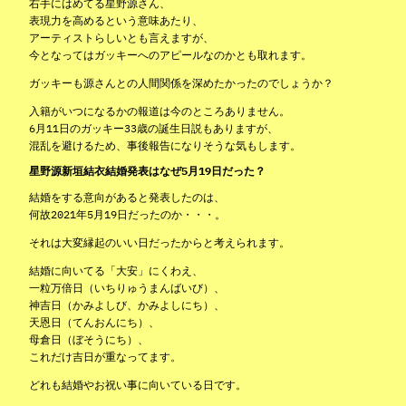
右手にはめてる星野源さん、
表現力を高めるという意味あたり、
アーティストらしいとも言えますが、
今となってはガッキーへのアピールなのかとも取れます。
ガッキーも源さんとの人間関係を深めたかったのでしょうか？
入籍がいつになるかの報道は今のところありません。
6月11日のガッキー33歳の誕生日説もありますが、
混乱を避けるため、事後報告になりそうな気もします。
星野源新垣結衣結婚発表はなぜ5月19日だった？
結婚をする意向があると発表したのは、
何故2021年5月19日だったのか・・・。
それは大変縁起のいい日だったからと考えられます。
結婚に向いてる「大安」にくわえ、
一粒万倍日（いちりゅうまんばいび）、
神吉日（かみよしび、かみよしにち）、
天恩日（てんおんにち）、
母倉日（ぼそうにち）、
これだけ吉日が重なってます。
どれも結婚やお祝い事に向いている日です。