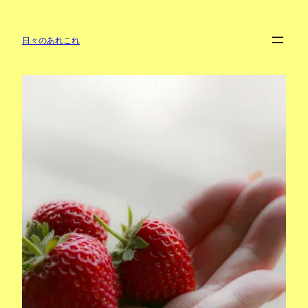
内
容
を
日々のあれこれ
ス
キ
ッ
プ