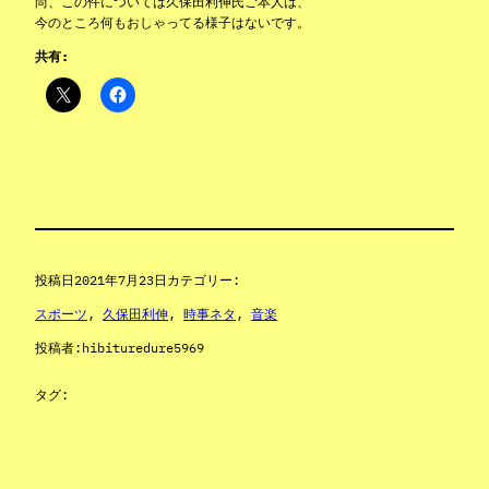
尚、この件については久保田利伸氏ご本人は、
今のところ何もおしゃってる様子はないです。
共有:
投稿日
2021年7月23日
カテゴリー:
スポーツ
, 
久保田利伸
, 
時事ネタ
, 
音楽
投稿者:
hibituredure5969
タグ: