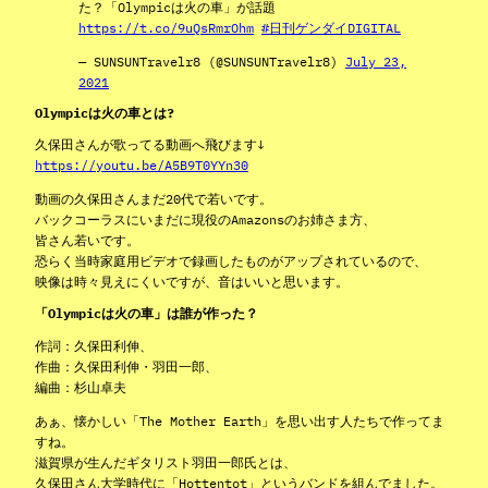
た？「Olympicは火の車」が話題
https://t.co/9uQsRmrOhm
#日刊ゲンダイDIGITAL
— SUNSUNTravelr8 (@SUNSUNTravelr8)
July 23,
2021
Olympicは火の車とは?
久保田さんが歌ってる動画へ飛びます↓
https://youtu.be/A5B9T0YYn30
動画の久保田さんまだ20代で若いです。
バックコーラスにいまだに現役のAmazonsのお姉さま方、
皆さん若いです。
恐らく当時家庭用ビデオで録画したものがアップされているので、
映像は時々見えにくいですが、音はいいと思います。
「Olympicは火の車」は誰が作った？
作詞：久保田利伸、
作曲：久保田利伸・羽田一郎、
編曲：杉山卓夫
あぁ、懐かしい「The Mother Earth」を思い出す人たちで作ってま
すね。
滋賀県が生んだギタリスト羽田一郎氏とは、
久保田さん大学時代に「Hottentot」というバンドを組んでました。