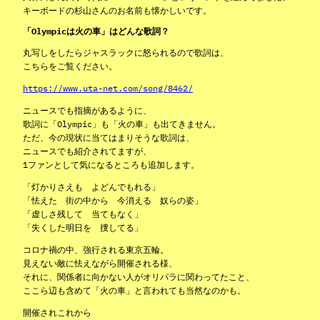
キーボードの杉山さんのお名前も懐かしいです。
「Olympicは火の車」はどんな歌詞？
丸写しをしたらジャスラックに怒られるので歌詞は、
こちらをご覧ください。
https://www.uta-net.com/song/8462/
ニュースでも指摘があるように、
歌詞に「Olympic」も「火の車」も出てきません。
ただ、今の現状に当てはまりそうな歌詞は、
ニュースでも紹介されてますが、
1ファンとして気になるところも追加します。
「灯かりさえも よどんでもれる」
「怯えた 街の中から 今消える 奴らの姿」
「虚しさ残して 当てもなく」
「失くした明日を 捜してる」
コロナ禍の中、強行される東京五輪。
見えない敵に怯えながら開催される様、
それに、関係者に向かない人がオリパラに関わってたこと、
ここら辺も含めて「火の車」と言われても当然なのかも。
開催されこれから