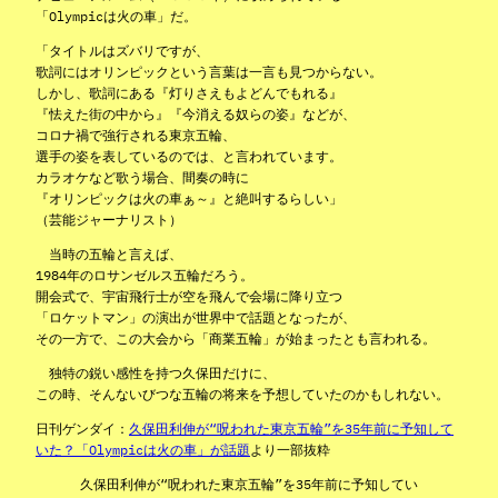
「Olympicは火の車」だ。
「タイトルはズバリですが、
歌詞にはオリンピックという言葉は一言も見つからない。
しかし、歌詞にある『灯りさえもよどんでもれる』
『怯えた街の中から』『今消える奴らの姿』などが、
コロナ禍で強行される東京五輪、
選手の姿を表しているのでは、と言われています。
カラオケなど歌う場合、間奏の時に
『オリンピックは火の車ぁ～』と絶叫するらしい」
（芸能ジャーナリスト）
当時の五輪と言えば、
1984年のロサンゼルス五輪だろう。
開会式で、宇宙飛行士が空を飛んで会場に降り立つ
「ロケットマン」の演出が世界中で話題となったが、
その一方で、この大会から「商業五輪」が始まったとも言われる。
独特の鋭い感性を持つ久保田だけに、
この時、そんないびつな五輪の将来を予想していたのかもしれない。
日刊ゲンダイ：
久保田利伸が“呪われた東京五輪”を35年前に予知して
いた？「Olympicは火の車」が話題
より一部抜粋
久保田利伸が“呪われた東京五輪”を35年前に予知してい