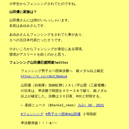
小学生からフェンシングされてたのですね。
山田優に家族は？
山田優さんには姉がいらっしゃいます。
名前はあゆみさんです、
あゆみさんもフェンシングをされてた事があり、
エペの元日本代表だったそうです。
小さいころからフェンシングが身近にある環境。
環境がアスリートを続くのかと思う。
フェンシング山田優応援関連Twitter
フェンシング男子エペ団体決勝へ 銀メダル以上確定
https://t.co/cNqIJ8wbuA
山田優（自衛隊）加納虹輝(ＪＡＬ)宇山賢（三菱電機）
の日本は、準決勝で韓国を４５ー３８で破り、銀メダル
以上が確定した。決勝は３０日夜、ROCと対戦する。
— 産経ニュース (@Sankei_news)
July 30, 2021
#フェンシング
#男子エペ団体
#山田優
２等陸尉
準決勝突破！！！🤺✨✨