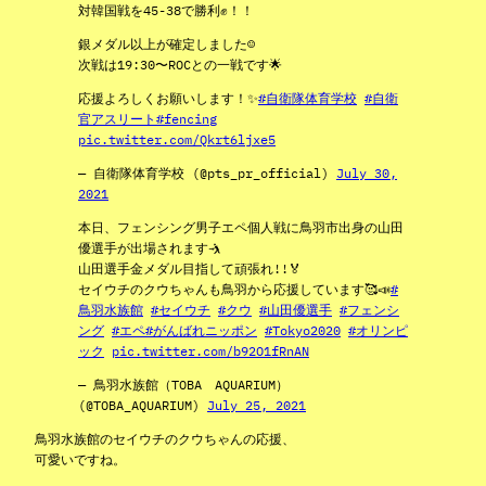
対韓国戦を45-38で勝利✊！！
銀メダル以上が確定しました☺️
次戦は19:30〜ROCとの一戦です🌟
応援よろしくお願いします！✨
#自衛隊体育学校
#自衛
官アスリート
#fencing
pic.twitter.com/Qkrt6ljxe5
— 自衛隊体育学校 (@pts_pr_official)
July 30,
2021
本日、フェンシング男子エペ個人戦に鳥羽市出身の山田
優選手が出場されます🤺
山田選手金メダル目指して頑張れ!!🏅
セイウチのクウちゃんも鳥羽から応援しています🥰📣
#
鳥羽水族館
#セイウチ
#クウ
#山田優選手
#フェンシ
ング
#エペ
#がんばれニッポン
#Tokyo2020
#オリンピ
ック
pic.twitter.com/b92O1fRnAN
— 鳥羽水族館（TOBA AQUARIUM）
(@TOBA_AQUARIUM)
July 25, 2021
鳥羽水族館のセイウチのクウちゃんの応援、
可愛いですね。