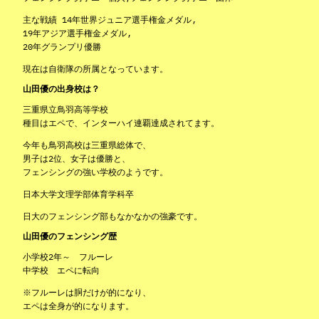
主な戦績 14年世界ジュニア選手権金メダル,
19年アジア選手権金メダル,
20年グランプリ優勝
現在は自衛隊の所属となっています。
山田優の出身校は？
三重県立鳥羽高等学校
種目はエペで、インターハイ連覇達成されてます。
今年も鳥羽高校は三重県総体で、
男子は2位、女子は優勝と、
フェンシングの強い学校のようです。
日本大学文理学部体育学科卒
日大のフェンシング部もなかなかの強豪です。
山田優のフェンシング歴
小学校2年～ フルーレ
中学校 エペに転向
※フルーレは胴だけが的になり、
エペは全身が的になります。