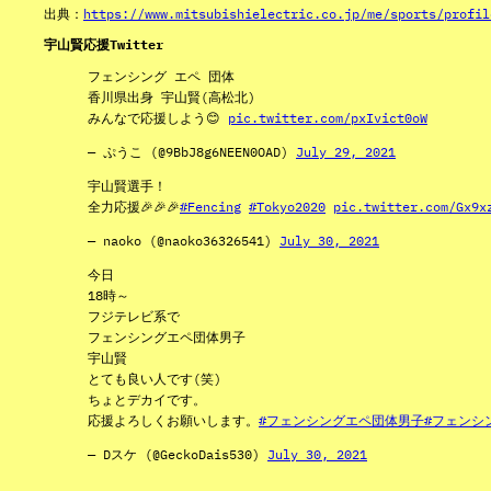
出典：
https://www.mitsubishielectric.co.jp/me/sports/profil
宇山賢応援Twitter
フェンシング エペ 団体
香川県出身 宇山賢(高松北)
みんなで応援しよう😊
pic.twitter.com/pxIvict0oW
— ぷうこ (@9BbJ8g6NEEN0OAD)
July 29, 2021
宇山賢選手！
全力応援🎉🎉🎉
#Fencing
#Tokyo2020
pic.twitter.com/Gx9x
— naoko (@naoko36326541)
July 30, 2021
今日
18時～
フジテレビ系で
フェンシングエペ団体男子
宇山賢
とても良い人です(笑)
ちょとデカイです。
応援よろしくお願いします。
#フェンシングエペ団体男子
#フェンシ
— Dスケ (@GeckoDais530)
July 30, 2021