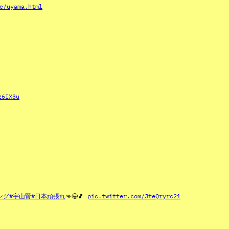
e/uyama.html
z6IX3u
ング
#宇山賢
#日本頑張れ
👊😆🎵
pic.twitter.com/JteQryrc21