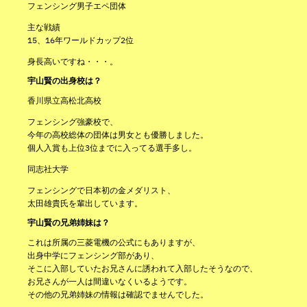
フェンシング男子エペ団体
主な戦績
15、16年ワールドカップ2位
身長高いですね・・・。
宇山賢の出身校は？
香川県立高松北高校
フェンシング強豪校で、
今年の高校総体の団体は男女とも優勝しました。
個人入賞も上位3位までに入ってる選手多し。
同志社大学
フェンシングで日本初の金メダリスト、
太田雄貴氏を輩出しています。
宇山賢の兄弟姉妹は？
これは所属の三菱電機の公式にもありますが、
出身中学にフェンシング部があり、
そこに入部していたお兄さんに誘われて入部したそうなので、
お兄さんが一人は間違いなくいるようです。
その他の兄弟姉妹の情報は確認でませんでした。