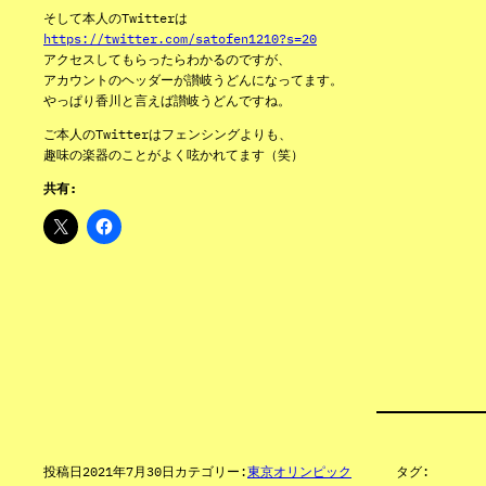
そして本人のTwitterは
https://twitter.com/satofen1210?s=20
アクセスしてもらったらわかるのですが、
アカウントのヘッダーが讃岐うどんになってます。
やっぱり香川と言えば讃岐うどんですね。
ご本人のTwitterはフェンシングよりも、
趣味の楽器のことがよく呟かれてます（笑）
共有:
投稿日
2021年7月30日
カテゴリー:
東京オリンピック
タグ: