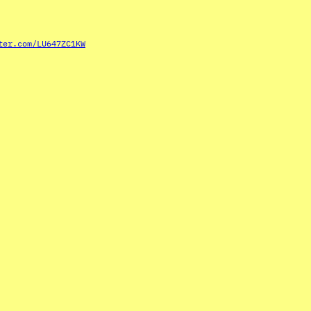
ter.com/LU647ZC1KW