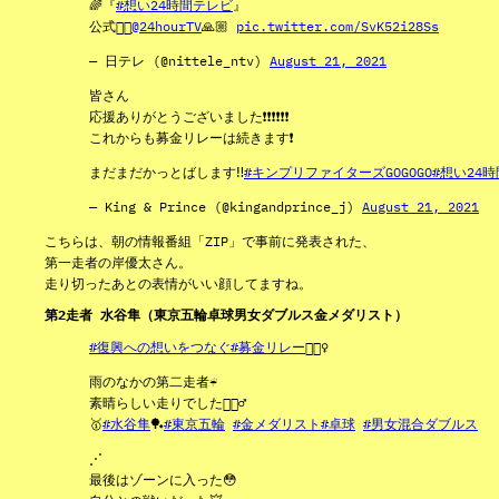
🌈『
#想い24時間テレビ
』
公式👉🏼
@24hourTV
🙏🏼
pic.twitter.com/SvK52i28Ss
— 日テレ (@nittele_ntv)
August 21, 2021
皆さん
応援ありがとうございました❗️❗️❗️❗️❗️❗️
これからも募金リレーは続きます❗️
まだまだかっとばします‼️
#キンプリファイターズGOGOGO
#想い24
— King & Prince (@kingandprince_j)
August 21, 2021
こちらは、朝の情報番組「ZIP」で事前に発表された、
第一走者の岸優太さん。
走り切ったあとの表情がいい顔してますね。
第2走者 水谷隼（東京五輪卓球男女ダブルス金メダリスト）
#復興への想いをつなぐ
#募金リレー
🏃🏻‍♀️
雨のなかの第二走者☔
素晴らしい走りでした🏃🏻‍♂️
🥇
#水谷隼
🏓
#東京五輪
#金メダリスト
#卓球
#男女混合ダブルス
⋰
最後はゾーンに入った😳