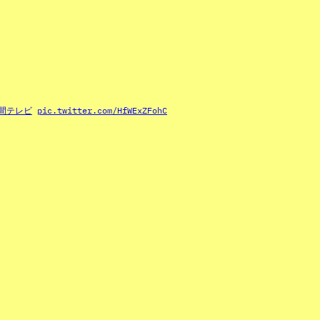
時間テレビ
pic.twitter.com/HfWExZFohC