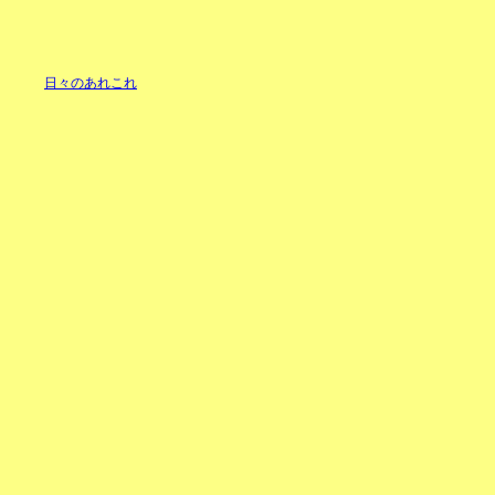
内
容
を
ス
日々のあれこれ
キ
ッ
プ