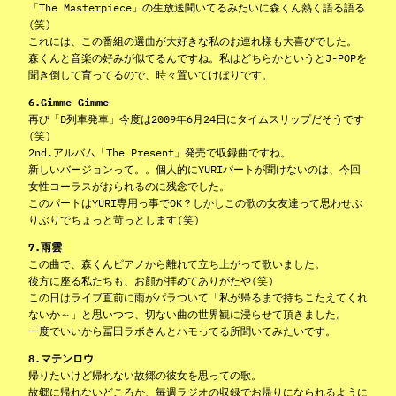
「The Masterpiece」の生放送聞いてるみたいに森くん熱く語る語る
(笑)
これには、この番組の選曲が大好きな私のお連れ様も大喜びでした。
森くんと音楽の好みが似てるんですね。私はどちらかというとJ-POPを
聞き倒して育ってるので、時々置いてけぼりです。
6.Gimme Gimme
再び「D列車発車」今度は2009年6月24日にタイムスリップだそうです
(笑)
2nd.アルバム「The Present」発売で収録曲ですね。
新しいバージョンって。。個人的にYURIパートが聞けないのは、今回
女性コーラスがおられるのに残念でした。
このパートはYURI専用っ事でOK？しかしこの歌の女友達って思わせぶ
りぶりでちょっと苛っとします(笑)
7.雨雲
この曲で、森くんピアノから離れて立ち上がって歌いました。
後方に座る私たちも、お顔が拝めてありがたや(笑)
この日はライブ直前に雨がパラついて「私が帰るまで持ちこたえてくれ
ないか～」と思いつつ、切ない曲の世界観に浸らせて頂きました。
一度でいいから冨田ラボさんとハモってる所聞いてみたいです。
8.マテンロウ
帰りたいけど帰れない故郷の彼女を思っての歌。
故郷に帰れないどころか、毎週ラジオの収録でお帰りになられるように