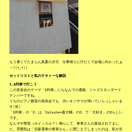
もう暑くてたまらん真夏の夕方、仕事帰りに汗だくで会場に向かったぁ
～((+_+))
セットリストと私のテキトーな解説
1.A列車で行こう
この音楽会のテーマ「D列車」にちなんでの選曲、ジャズスタンダード
ナンバーですね。
うちのピアノ教室の発表会でも、渋いオジサマが弾いていらっしゃいま
す(笑)
「D列車」の「D」は「Daisuke=森大輔」のD、で「大好き」のDらしい
です。
なんぞや警笛（ホイッスル？）鳴らして、車掌さんの真似されてまし
た。雰囲気は「京阪電車の車掌さん」に聞こえてしまったのは、私が京