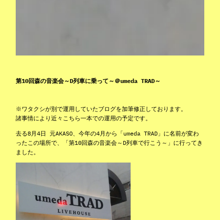
第10回森の音楽会～D列車に乗って～＠umeda TRAD～
※ワタクシが別で運用していたブログを加筆修正しております。
諸事情により近々こちら一本での運用の予定です。
去る8月4日 元AKASO、今年の4月から「umeda TRAD」に名前が変わ
ったこの場所で、「第10回森の音楽会～D列車で行こう～」に行ってき
ました。