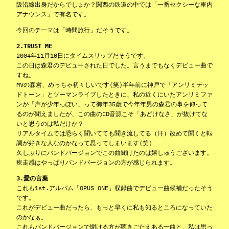
阪沿線出身だからでしょか？関西の鉄道の中では「一番セクシーな車内
アナウンス」で有名です。
今回のテーマは「時間旅行」だそうです。
2.TRUST ME
2004年11月10日にタイムスリップだそうです。
この日は森君のデビューされた日でした。言うまでもなくデビュー曲で
すね。
MVの森君、めっちゃ初々しいです(笑)半年前に神戸で「アンリミテッ
ドトーン」とツーマンライブしたときに、私の近くにいたアンリミファ
ンが「声が少年っぽい」って御年35歳で今年年男の森君の事を仰って
るのが聞えましたが、この曲のCD音源こそ「あどけなさ」が抜けてな
いと思うのは私だけか？
リアルタイムでは恐らく聞いてても聞き流してる（汗）改めて聞くと転
調が好きな人なのかなって思ってしまいます(笑)
久しぶりにバンドバージョンでこの曲聞けたのは嬉しゅうございます。
疾走感はやっぱりバンドバージョンの方が感じられます。
3.愛の言葉
これも1st.アルバム「OPUS ONE」収録曲でデビュー曲候補だったそう
です。
これがデビュー曲だったら、もっと早くに私も知るところになっていた
のかなぁ。
これもバンドバージョンで聞ける方が聴きごたえある一曲と、私は思っ