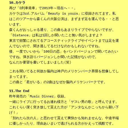
10.カケラ
再び「D列車発車」で2013年～現在へ・・。
カケラは3rd.アルバム「Beauty is yours」に収録されてます。私
はこのツアーから森くんの大阪公演は、まずまず足を運んでる・・と思
います。
森くんがおっしゃる通り、この曲もあまりライブでやらないですが、
「Distance」は私は1回しか聞いたこと無い気がしますよ？
東京で頻繁にされてるアコースティックライブやイベントまでは足を運
んでないので、聞き逃してるだけなのかもしれないですね。
後、一度でいいから「100日の恋」をバンドバージョンで聞いてみたい
ですね。弾き語りバージョンしか聞いた記憶がないので。
なんだか要望を書いてしまいました(笑)
これを聞いてると何故か脳内は神戸のメリケンパーク界隈を想像してし
まってます。
この曲と「君がいる」の2曲はなぜか脳内メリケンパークです。
11.The End
昨年発売の「Music Dinner」収録。
一緒にライブに行ってるお連れ様方と「ゲスい男の歌」と呼んでます。
これくらい潔く突き放して貰えた方が「アンタなんかこっちから願い下
げ！」
「別れたら次の人」と思わせて貰えて爽快かも知れませんな。中途半端
に優しかったり、理由あいまいで逃げられる方がかえって残酷です。