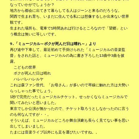
なっていかがでしょうか？
地方から都会に出てきて暮らしてる人はジーンと来るのだろうな。
関西で生まれ育ち、いまだに住んでる私には想像するしか出来ない世界
観です。
生まれた場所も、電車で1時間あれば行けるところなので「望郷」とい
う概念は無いに等しいです。
9.「ミュージカル～ボクが死んだ日は晴れ～」より
再び途中下車して、最近初めて手掛けられた「ミュージカルの音楽監
督」をされた話と、ミュージカルの為に書き下ろした13曲中3曲を披
露。
こどもの世界
ボクが死んだ日は晴れ
ハレバレハレルヤ
これは森ファン世代、「お母さん」が多いので琴線に触れた方は大勢い
らっしゃった事でしょう。
1秒で完売だったミュージカルチケット。せっかくならミュージカルで
聞いてみたいと思いました。
東京でしか公演が無かったので、チケット取ろうとしなかったのに言う
のも何なんですが・・。
そういえば、ミュージカルどころか舞台演劇も長らく見てない事を思い
出してしまいました。
たまには音楽ライブ以外にも足を運びたいですね。。