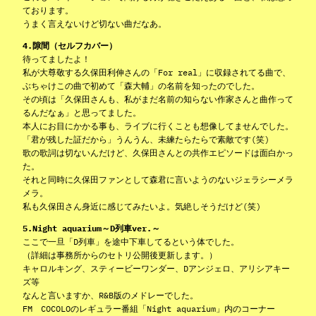
ております。
うまく言えないけど切ない曲だなあ。
4.隙間（セルフカバー）
待ってましたよ！
私が大尊敬する久保田利伸さんの「For real」に収録されてる曲で、
ぶちゃけこの曲で初めて「森大輔」の名前を知ったのでした。
その頃は「久保田さんも、私がまだ名前の知らない作家さんと曲作って
るんだなぁ」と思ってました。
本人にお目にかかる事も、ライブに行くことも想像してませんでした。
「君が残した証だから」うんうん、未練たらたらで素敵です(笑)
歌の歌詞は切ないんだけど、久保田さんとの共作エピソードは面白かっ
た。
それと同時に久保田ファンとして森君に言いようのないジェラシーメラ
メラ。
私も久保田さん身近に感じてみたいよ。気絶しそうだけど(笑)
5.Night aquarium～D列車ver.～
ここで一旦「D列車」を途中下車してるという体でした。
（詳細は事務所からのセトリ公開後更新します。）
キャロルキング、スティービーワンダー、Dアンジェロ、アリシアキー
ズ等
なんと言いますか、R&B版のメドレーでした。
FM COCOLOのレギュラー番組「Night aquarium」内のコーナー