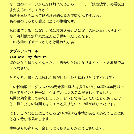
が、曲のイメージからかけ離れてるから・・・。「鉄腕波平」の看板は
まだあるのでしょうか？
阪急十三駅周辺って結構庶民的な飲み屋街なんですよね。
あの曲のしっとり感とは全くの別物です。
歌に出てくる川は淀川。私は枚方大橋近辺に淀川の思い出があります
が、河川敷で無邪気に遊んだ子供時代だったなぁ。
これも曲のイメージからかけ離れたなぁ。
ダブルアンコール
You are my future
温かい夜も眠らなくなった。。暖かいと眠くなります・・・天邪鬼でゴ
メンなさい。
そろそろ、書くのに疲れた感がヒシヒシと伝わりそうですね(笑)
この後物販で、グッズ3000円未満の購入は握手のみ、CD等3000円以上
購入でサインと握手に、今までとはシステムが変わってました。
時間の効率化って事でしょうか。どうしても伝えたいことがあったけ
ど、握手だけの時間ではちょっと足りないので歯がゆかったです。
でも、こうなるにはこうなるなりの様々な事情があるであろうことは何
となく分かる気がします。
半年ぶりの森くん、楽しませて頂きありがとうございます。