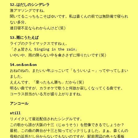
12.はだしのシンデレラ
激アマソングですね。
聞いてるこっちもこそばゆいです。私は森くんの前では無防備で寝られ
ない多分。
連日寝不足ならわからんけど(笑)
13.雨にうたえば
ライブのクライマックスですねぇ。
「さぁ皆さん Singing in the rain」
いやいや、雨の降らない中を傘ささずに帰りたいです(笑)
14.on＆on＆on
おねのねの。またいい年ぶっこいて「もういいよ～」ってやってしまい
ました。
ええんです、「乗ったもん勝ち」だから(笑)
明るい曲ですが、カラオケで歌うと何故か寂しくなってくる曲です。
コーラス担当がいる方が盛り上がりますね。
アンコール
still
リメイクして最近配信されたシングルです。
この歌から誰が大阪の十三（じゅうそう）を想像できるでしょうか？
最初、この曲の舞台が十三と知ってビックリしました。まぁ、森くんの
母校の近所だし分からないでもないのですが、駅前周辺の色々な看板