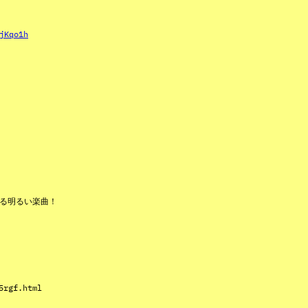
jKqo1h
せる明るい楽曲！
5rgf.html