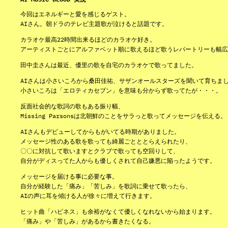
今回はエネルギーと愛を感じるゲスト。
AIさん。朝ドラのテレビ主題歌が泣けると話題です。
カラオケ最高22時間出来るほどのカラオケ好き。
アーティストごとにアルファベット順に歌えるほど歌うレパートリーも幅広
田中圭さんは最近、優里の歌を自宅のカラオケで歌ってました。
AIさんは小さいころから桑田佳祐、サザンオールスターズを聞いて育ちま
小さいころは「エロティカセブン」を意味も分からず歌ってたが・・・。
反面社会的な歌詞の歌もある振り幅、
Missing Parsonsは北朝鮮のことをサラっと歌ってメッセージを伝える。
AIさんもデビューしてからもがいてる時期がありました。
メッセージ性のある歌を歌っても綺麗ごとととらえられたり、
〇〇に対抗して歌いますとクラブで歌っても空回りして、
自分がディスってた人からも優しくされて自己嫌悪に陥ったようです。
メッセージを届ける事に必要な事。
自分が経験した「痛み」「苦しみ」を歌詞に乗せて歌ったら、
AIの声に耳を傾ける人が徐々に増えて行きます。
ヒット曲「ハピネス」も余裕がなくて優しくなれないから始まります。
「痛み」や「苦しみ」があるから書きたくなる。