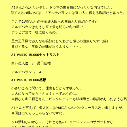
AIさんが伝えたい事と、ドラマの世界観にぴったりな内容でした。
現在2児の母のAIは、「アルデバラン」は近い人に伝える歌詞だと思った。
ここで2週間ぶりの千葉雄大氏への無茶ぶり曲紹介ですが、
アルデバランはおうし座で最も明るい冬の星で、
アラビア語で「後に続くもの」
星の王子様でみんなを笑顔にしてあげる感じの曲振りです（笑）
変顔するな！笑顔の意味が違うような・・・。
AI MUSIC BLOODセットリスト
白い恋人達 / 桑田佳祐
アルデバラン / AI
AI MUSIC BLOOD感想
小さいころに聞いて、理由も分からず歌って、
大人になってから「えぇ！」って思うのは、
大昔なら山口百恵さん、ピンクレディーも結構際どい歌詞があったような気
AIさんと言えば、個人的にはYURIさんのバックコーラス思い出しますが、
今回は出てらっしゃらないですね。
ソロ活動なのかな～。それとも他のミュージシャンのサポートかな。