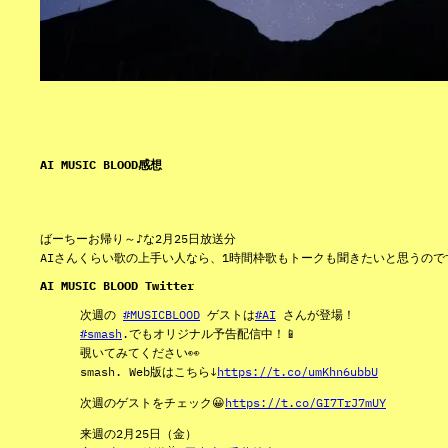
AI MUSIC BLOOD感想
ばーちーお帰り～♪な2月25日放送分
AIさんくらい歌の上手い人なら、1時間枠歌もトークも聞きたいと思うので
AI MUSIC BLOOD Twitter
次週の
#MUSICBLOOD
ゲストは
#AI
さんが登場！
#smash
.でもオリジナル予告配信中！📱
覗いてみてください👀
smash. Web版はこちら↓
https://t.co/umKhn6ubbU
次週のゲストをチェック😀
https://t.co/GI7TrJ7mUY
来週の2月25日（金）