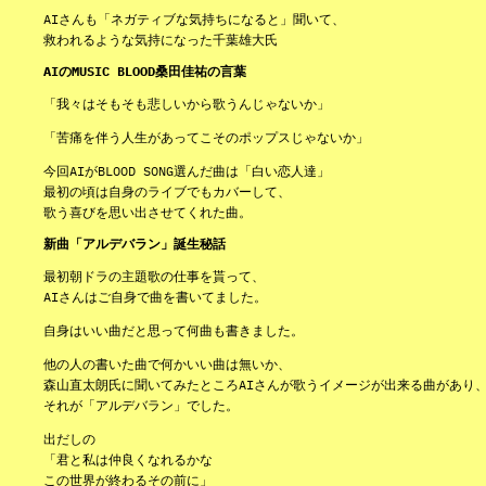
AIさんも「ネガティブな気持ちになると」聞いて、
救われるような気持になった千葉雄大氏
AIのMUSIC BLOOD桑田佳祐の言葉
「我々はそもそも悲しいから歌うんじゃないか」
「苦痛を伴う人生があってこそのポップスじゃないか」
今回AIがBLOOD SONG選んだ曲は「白い恋人達」
最初の頃は自身のライブでもカバーして、
歌う喜びを思い出させてくれた曲。
新曲「アルデバラン」誕生秘話
最初朝ドラの主題歌の仕事を貰って、
AIさんはご自身で曲を書いてました。
自身はいい曲だと思って何曲も書きました。
他の人の書いた曲で何かいい曲は無いか、
森山直太朗氏に聞いてみたところAIさんが歌うイメージが出来る曲があり
それが「アルデバラン」でした。
出だしの
「君と私は仲良くなれるかな
この世界が終わるその前に」