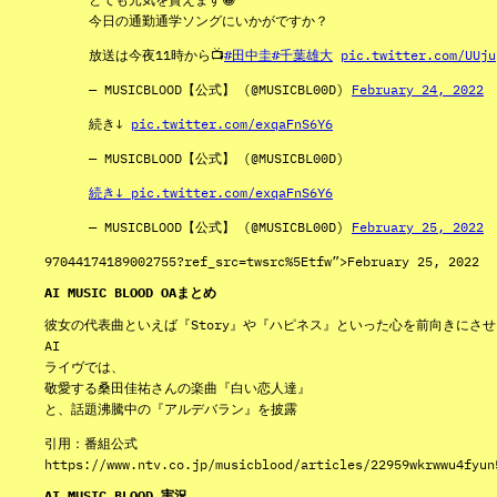
今日の通勤通学ソングにいかがですか？
放送は今夜11時から📺
#田中圭
#千葉雄大
pic.twitter.com/UUju
— MUSICBLOOD【公式】 (@MUSICBL00D)
February 24, 2022
続き↓
pic.twitter.com/exqaFnS6Y6
— MUSICBLOOD【公式】 (@MUSICBL00D)
続き↓
pic.twitter.com/exqaFnS6Y6
— MUSICBLOOD【公式】 (@MUSICBL00D)
February 25, 2022
97044174189002755?ref_src=twsrc%5Etfw”>February 25, 2022
AI MUSIC BLOOD OAまとめ
彼女の代表曲といえば『Story』や『ハピネス』といった心を前向きにさ
AI
ライヴでは、
敬愛する桑田佳祐さんの楽曲『白い恋人達』
と、話題沸騰中の『アルデバラン』を披露
引用：番組公式
https://www.ntv.co.jp/musicblood/articles/22959wkrwwu4fyun
AI MUSIC BLOOD 実況