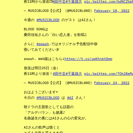
夜11時から放送📺
#田中圭
#千葉雄大
pic.twitter.com/bdNCZb6
— MUSICBLOOD【公式】 (@MUSICBL00D)
February 18, 2022
今週の
#MUSICBLOOD
のゲスト はAIさん！
BLOOD SONGは
桑田佳祐さんの「白い恋人達」を歌唱♫
さらに
#smash
.ではオリジナル予告配信中😄
覗いてみてください🔭
smash. Web版はこちら↓
https://t.co/umKhn6tDmm
放送は明日25日（金）
夜11時より放送！
#田中圭
#千葉雄大
pic.twitter.com/TOk28eM
— MUSICBLOOD【公式】 (@MUSICBL00D)
February 24, 2022
おはようございます☀️
今日の
#MUSICBLOOD
は
#AI
さん！
朝ドラの主題歌としても話題の
「アルデバラン」も披露♪
名曲誕生の裏にはAIさんの心の変化が。
AIさんの歌声は聴くと
とても元気を貰えます😀