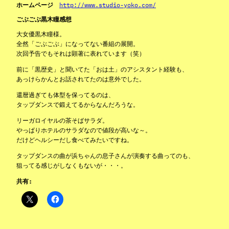
ホームページ
http://www.studio-yoko.com/
ごぶごぶ黒木瞳感想
大女優黒木瞳様。
全然「ごぶごぶ」になってない番組の展開。
次回予告でもそれは顕著に表れています（笑）
前に「黒歴史」と聞いてた「おは土」のアシスタント経験も、
あっけらかんとお話されてたのは意外でした。
還暦過ぎても体型を保ってるのは、
タップダンスで鍛えてるからなんだろうな。
リーガロイヤルの茶そばサラダ。
やっぱりホテルのサラダなので値段が高いな～。
だけどヘルシーだし食べてみたいですね。
タップダンスの曲が浜ちゃんの息子さんが演奏する曲ってのも、
狙ってる感じがしなくもないが・・・。
共有: