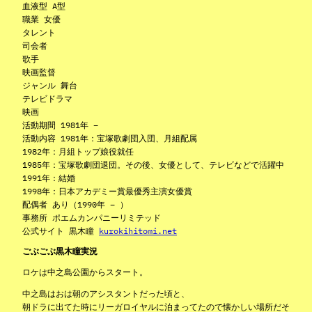
血液型 A型
職業 女優
タレント
司会者
歌手
映画監督
ジャンル 舞台
テレビドラマ
映画
活動期間 1981年 –
活動内容 1981年：宝塚歌劇団入団、月組配属
1982年：月組トップ娘役就任
1985年：宝塚歌劇団退団。その後、女優として、テレビなどで活躍中
1991年：結婚
1998年：日本アカデミー賞最優秀主演女優賞
配偶者 あり（1990年 – ）
事務所 ポエムカンパニーリミテッド
公式サイト 黒木瞳
kurokihitomi.net
ごぶごぶ黒木瞳実況
ロケは中之島公園からスタート。
中之島はおは朝のアシスタントだった頃と、
朝ドラに出てた時にリーガロイヤルに泊まってたので懐かしい場所だそ