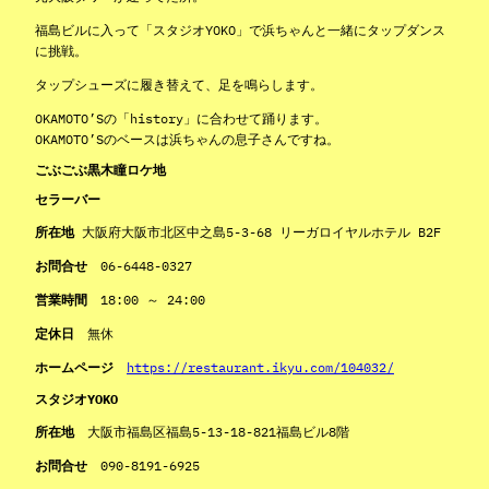
福島ビルに入って「スタジオYOKO」で浜ちゃんと一緒にタップダンス
に挑戦。
タップシューズに履き替えて、足を鳴らします。
OKAMOTO’Sの「history」に合わせて踊ります。
OKAMOTO’Sのベースは浜ちゃんの息子さんですね。
ごぶごぶ黒木瞳ロケ地
セラーバー
所在地
大阪府大阪市北区中之島5-3-68 リーガロイヤルホテル B2F
お問合せ
06-6448-0327
営業時間
18:00 ～ 24:00
定休日
無休
ホームページ
https://restaurant.ikyu.com/104032/
スタジオYOKO
所在地
大阪市福島区福島5-13-18-821福島ビル8階
お問合せ
090-8191-6925