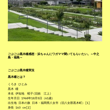
ごぶごぶ黒木瞳感想・浜ちゃんにワガママ聞いてもらいたい。～中之
島・福島～
ごぶごぶ黒木瞳実況
黒木瞳とは？
くろき ひとみ
黒木 瞳
本名 伊知地 昭子(旧姓 江上)
生年月日 1960年10月5日（61歳）
出生地 日本の旗 日本・福岡県八女市（旧八女郡黒木町）[1]
身長 163 cm[2]