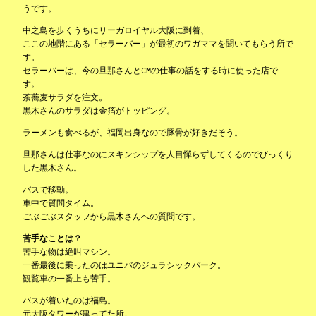
うです。
中之島を歩くうちにリーガロイヤル大阪に到着、
ここの地階にある「セラーバー」が最初のワガママを聞いてもらう所で
す。
セラーバーは、今の旦那さんとCMの仕事の話をする時に使った店で
す。
茶蕎麦サラダを注文。
黒木さんのサラダは金箔がトッピング。
ラーメンも食べるが、福岡出身なので豚骨が好きだそう。
旦那さんは仕事なのにスキンシップを人目憚らずしてくるのでびっくり
した黒木さん。
バスで移動。
車中で質問タイム。
ごぶごぶスタッフから黒木さんへの質問です。
苦手なことは？
苦手な物は絶叫マシン。
一番最後に乗ったのはユニバのジュラシックパーク。
観覧車の一番上も苦手。
バスが着いたのは福島。
元大阪タワーが建ってた所。