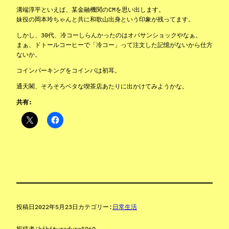
溝端淳平といえば、某金融機関のCMを思い出します。
妹役の岡本玲ちゃんと共に和歌山出身という印象が残ってます。
しかし、30代、冷コーしらんかったのはオバサンショックやなぁ。
まぁ、ドトールコーヒーで「冷コー」って注文した記憶がないから仕方
ないか。
コインパーキングをコインパは初耳。
通天閣、そろそろベタな喫茶店あたりに出かけてみようかな。
共有:
投稿日
2022年5月23日
カテゴリー:
日常生活
投稿者:
hibituredure5969