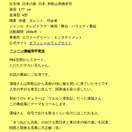
出生地 日本の旗 日本 和歌山県橋本市
身長 177 cm
血液型 A型
職業 俳優、タレント、司会者
ジャンル テレビドラマ・映画・舞台・バラエティ番組
活動期間 2006年 –
事務所 エヴァーグリーン・エンタテイメント
公式サイト
オフィシャルウェブサイト
ごぶごぶ溝端淳平実況
MBS玄関からスタート。
ただただデカい兄ちゃん。
伝説の番組にご出演です。
溝端さんは和歌山から高校の頃に服を買いに来ていたそうです。
人生の半分を東京に住んで、関西魂を取り戻したい。
初めてのレギュラーは「ウルルン滞在記」だった溝端さん。
この番組風にテーマをコールします。
溝端さん、自宅で出汁を取るくらい出汁にはこだわる人。
「きつねどん兵衛」の出汁も西日本と東日本の味の違いを試食。
関西と関東を見事に不正解（笑）