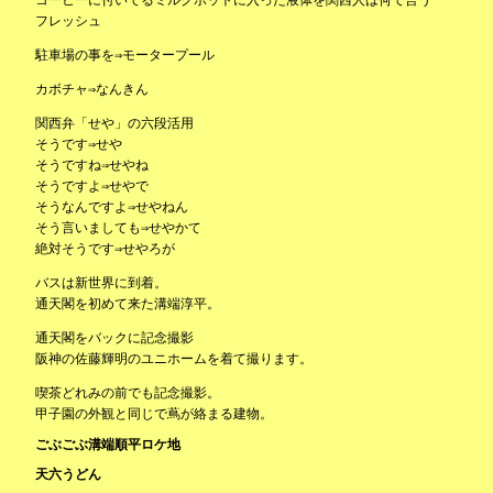
フレッシュ
駐車場の事を⇒モータープール
カボチャ⇒なんきん
関西弁「せや」の六段活用
そうです⇒せや
そうですね⇒せやね
そうですよ⇒せやで
そうなんですよ⇒せやねん
そう言いましても⇒せやかて
絶対そうです⇒せやろが
バスは新世界に到着。
通天閣を初めて来た溝端淳平。
通天閣をバックに記念撮影
阪神の佐藤輝明のユニホームを着て撮ります。
喫茶どれみの前でも記念撮影。
甲子園の外観と同じで蔦が絡まる建物。
ごぶごぶ溝端順平ロケ地
天六うどん