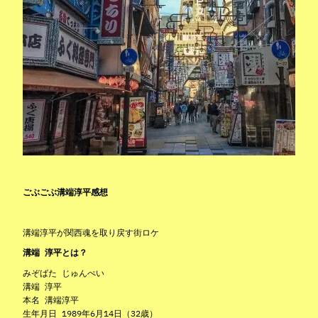
ごぶごぶ溝端淳平感想
溝端淳平が関西魂を取り戻す街ロケ
溝端 淳平とは？
みぞばた じゅんぺい
溝端 淳平
本名 溝端淳平
生年月日 1989年6月14日（32歳）