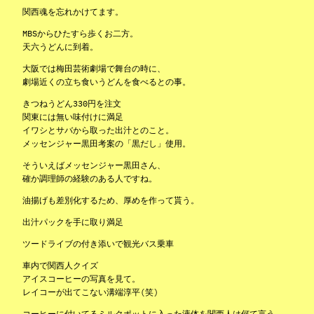
関西魂を忘れかけてます。
MBSからひたすら歩くお二方。
天六うどんに到着。
大阪では梅田芸術劇場で舞台の時に、
劇場近くの立ち食いうどんを食べるとの事。
きつねうどん330円を注文
関東には無い味付けに満足
イワシとサバから取った出汁とのこと。
メッセンジャー黒田考案の「黒だし」使用。
そういえばメッセンジャー黒田さん、
確か調理師の経験のある人ですね。
油揚げも差別化するため、厚めを作って貰う。
出汁パックを手に取り満足
ツードライブの付き添いで観光バス乗車
車内で関西人クイズ
アイスコーヒーの写真を見て。
レイコーが出てこない溝端淳平(笑)
コーヒーに付いてるミルクポットに入った液体を関西人は何て言う