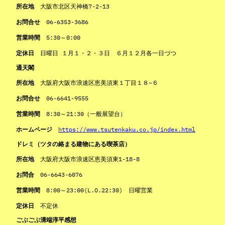
所在地
大阪市北区天神橋7-2-13
お問合せ
06-6353-3686
営業時間
5:30～0:00
定休日
日曜日 １月１・２・３日 ６月１２月各一日づつ
通天閣
所在地
大阪府大阪市浪速区恵美須東１丁目１８−６
お問合せ
06-6641-9555
営業時間
8:30～21:30（一般展望台）
ホームページ
https://www.tsutenkaku.co.jp/index.html
ドレミ（ツタの絡まる建物にある喫茶店）
所在地
大阪府大阪市浪速区恵美須東1-18-8
お問合
06-6643-6076
営業時間
8:00～23:00(L.O.22:30) 日曜営業
定休日
不定休
ごぶごぶ溝端淳平感想