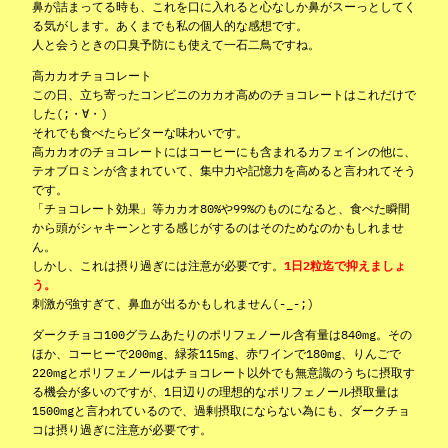
鼻が詰まってる時も、これを口に入れると心なしか鼻がスーっとしてく
る気がします。あくまでも私の個人的な感想です。
人と会うときの口臭予防にも使えて一石二鳥ですね。
高カカオチョコレート
この日、立ち寄ったコンビニのカカオ高めのチョコレートはこれだけで
した(;・∀・)
それでも食べたらビターな味わいです。
高カカオのチョコレートにはコーヒーにも含まれるカフェインの他に、
テオブロミンが含まれていて、集中力や記憶力を高めると言われてそう
です。
「チョコレート効果」等カカオ80%や99%のものになると、食べた瞬間
から頭がシャキーンとする感じがするのはそのためなのかもしれませ
ん。
しかし、これは摂り過ぎには注意が必要です。
1日2粒迄で抑えましょ
う。
刺激が強すぎて、鼻血が出るかもしれません(-_-;)
ダークチョコ100グラムあたりのポリフェノール含有量は840mg。その
ほか、コーヒーで200mg、緑茶115mg、赤ワインで180mg、りんごで
220mgとポリフェノールはチョコレート以外でも無意識のうちに摂取す
る機会が多いのですが、1日辺りの理想的なポリフェノール摂取量は
1500mgと言われているので、過剰摂取にならない為にも、ダークチョ
コは摂り過ぎに注意が必要です。