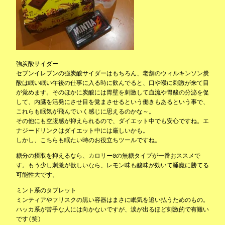
強炭酸サイダー
セブンイレブンの強炭酸サイダーはもちろん、老舗のウィルキンソン炭
酸は眠い眠い午後の仕事に入る時に飲んでると、口や喉に刺激が来て目
が覚めます。そのほかに炭酸には胃壁を刺激して血流や胃酸の分泌を促
して、内臓を活発にさせ目を覚まさせるという働きもあるという事で、
これらも眠気が飛んでいく感じに思えるのかな～。
その他にも空腹感が抑えられるので、ダイエット中でも安心ですね。エ
ナジードリンクはダイエット中には厳しいかも。
しかし、こちらも眠たい時のお役立ちツールですね。
糖分の摂取を抑えるなら、カロリー0の無糖タイプが一番おススメで
す。もう少し刺激が欲しいなら、レモン味も酸味が効いて睡魔に勝てる
可能性大です。
ミント系のタブレット
ミンティアやフリスクの黒い容器はまさに眠気を追い払うためのもの。
ハッカ系が苦手な人には向かないですが、涙が出るほど刺激的で有難い
です(笑)