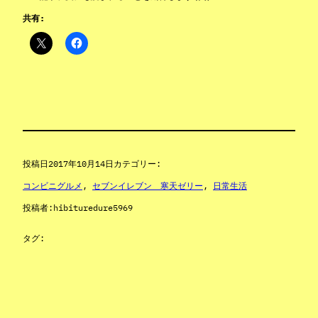
共有:
投稿日
2017年10月14日
カテゴリー:
コンビニグルメ
, 
セブンイレブン 寒天ゼリー
, 
日常生活
投稿者:
hibituredure5969
タグ: