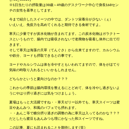
※1日当たりの摂取量は30歳～49歳のデスクワーク中心で身長160セン
チの女性を基準としてます。
今まで紹介したスイーツの中では、ダントツ栄養分が少ない（ぇ）
いえいえ、免疫力を高めてくれると期待できる食材ですよ。
寒天に少量ですが炭水化物が含まれてます。この炭水化物はガラクトー
スというもので、腸内では吸収されないで老廃物を吸着し体外に出て行
きます。
そして寒天は海藻の天草（てんぐさ）から出来てますので、カルシウム
や鉄分、ヨードも摂取できるとの事です。
ヨードやカルシウムは体を冷やすともいわれてますので、体をがほてり
気味の時取り入れるといいかもしれません。
どちらかというと夏向けなのか？？？
これからの季節は腸内環境を整えるにとどめて、体を冷やし過ぎないよ
うにやはり摂り過ぎには気をつけましょう。
夏場はもっと大活躍ですね・・寒天ゼリー以外でも、寒天スイーツは蜜
豆やあんみつ、和風のパフェでも摂れます。
・・あんこ等で糖分摂り過ぎの調整の為に寒天は入ってるのかな？？？
だとしたら蜜豆もあんみつも理にかなった和スイーツですね。
この記事、夏にも読まれることを期待します(笑)