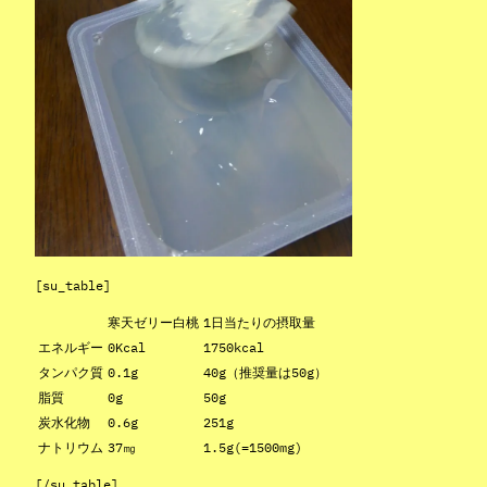
[su_table]
寒天ゼリー白桃
1日当たりの摂取量
エネルギー
0Kcal
1750kcal
タンパク質
0.1g
40g（推奨量は50g）
脂質
0g
50g
炭水化物
0.6g
251g
ナトリウム
37㎎
1.5g(=1500mg)
[/su_table]