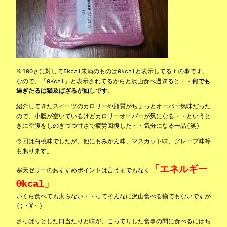
※100ｇに対して5kcal未満のものは0kcalと表示してるｔの事です。
なので、「0Kcal」と表示されてるからと沢山食べ過ぎると・・
何でも
過ぎたるは猶及ばざるが如しです。
紹介してきたスイーツのカロリーや脂質がちょっとオーバー気味だった
ので、小腹が空いているけどカロリーオーバーが気になる・・というと
きに空腹をしのぎつつ甘さで疲労回復した・・気分になる一品(笑)
今回は白桃味でしたが、他にもみかん味、マスカット味、グレープ味等
もあります。
「エネルギー
寒天ゼリーのおすすめポイントは言うまでもなく
0kcal」
いくら食べても太らない・・ってそんなに沢山食べる物でもないですが
(;・∀・)
さっぱりとした口当たりと味が、こってりした食事の間に食べるにはち