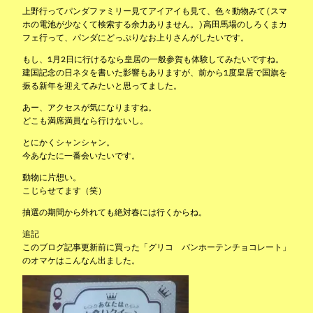
上野行ってパンダファミリー見てアイアイも見て、色々動物みて(スマ
ホの電池が少なくて検索する余力ありません。)高田馬場のしろくまカ
フェ行って、パンダにどっぷりなお上りさんがしたいです。
もし、1月2日に行けるなら皇居の一般参賀も体験してみたいですね。
建国記念の日ネタを書いた影響もありますが、前から1度皇居で国旗を
振る新年を迎えてみたいと思ってました。
あー、アクセスが気になりますね。
どこも満席満員なら行けないし。
とにかくシャンシャン。
今あなたに一番会いたいです。
動物に片想い。
こじらせてます（笑）
抽選の期間から外れても絶対春には行くからね。
追記
このブログ記事更新前に買った「グリコ バンホーテンチョコレート」
のオマケはこんなん出ました。