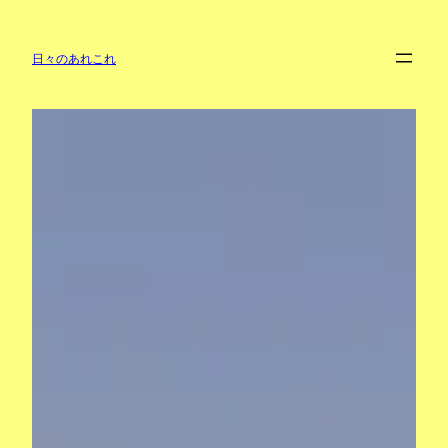
内
容
を
日々のあれこれ
ス
キ
ッ
プ