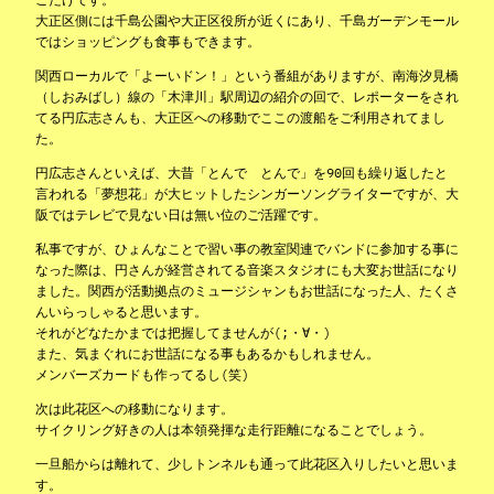
大正区側には千島公園や大正区役所が近くにあり、千島ガーデンモール
ではショッピングも食事もできます。
関西ローカルで「よーいドン！」という番組がありますが、南海汐見橋
（しおみばし）線の「木津川」駅周辺の紹介の回で、レポーターをされ
てる円広志さんも、大正区への移動でここの渡船をご利用されてまし
た。
円広志さんといえば、大昔「とんで とんで」を90回も繰り返したと
言われる「夢想花」が大ヒットしたシンガーソングライターですが、大
阪ではテレビで見ない日は無い位のご活躍です。
私事ですが、ひょんなことで習い事の教室関連でバンドに参加する事に
なった際は、円さんが経営されてる音楽スタジオにも大変お世話になり
ました。関西が活動拠点のミュージシャンもお世話になった人、たくさ
んいらっしゃると思います。
それがどなたかまでは把握してませんが(;・∀・)
また、気まぐれにお世話になる事もあるかもしれません。
メンバーズカードも作ってるし(笑)
次は此花区への移動になります。
サイクリング好きの人は本領発揮な走行距離になることでしょう。
一旦船からは離れて、少しトンネルも通って此花区入りしたいと思いま
す。