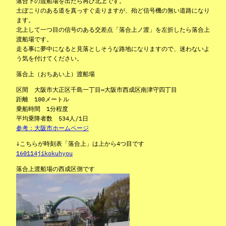
落合下の渡船場を出たら再び北上です。
土ぼこりのある道を真っすぐ走りますが、殆ど信号機の無い道路になり
ます。
北上して一つ目の信号のある交差点「落合上ノ渡」を左折したら落合上
渡船場です。
走る事に夢中になると見落としそうな路地になりますので、迷わないよ
う気を付けてください。
落合上（おちあい上）渡船場
区間 大阪市大正区千島一丁目⇔大阪市西成区南津守四丁目
距離 100メートル
乗船時間 1分程度
平均乗降者数 534人/1日
参考：大阪市ホームページ
↓こちらが時刻表「落合上」は上から4つ目です
160114jikokuhyou
落合上渡船場の西成区側です