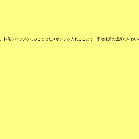
。抹茶シロップをしみこませたスポンジを入れることで、宇治抹茶の濃厚な味わい