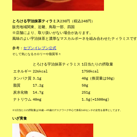
とろける宇治抹茶ティラミス
230円（税込248円）
販売地域関東、近畿、鳥取一部、四国
※店舗により、取り扱いがない場合があります。
風味のよい宇治抹茶と濃厚なマスカルポーネを組み合わせたティラミスです
参考：
セブンイレブン公式
そして気になるカロリーや脂質等々
とろける宇治抹茶ティラミス
1日当たりの摂取量
エネルギー
226kcal
1750kcal
タンパク質
3.1g
40g（推奨量は50g）
脂質
17.2g
50g
炭水化物
14.7g
251g
ナトリウム
40mg
1.5g(=1500mg)
※1日当たりの摂取量は30歳～49歳のデスクワーク中心で身長160センチの女性を基準としてます。
いざ実食