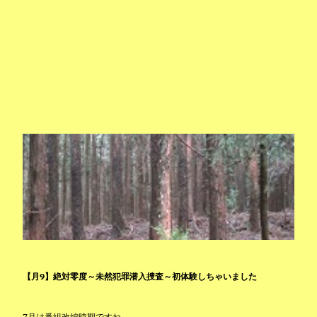
【月9】絶対零度～未然犯罪潜入捜査～初体験しちゃいました
7月は番組改編時期ですね。