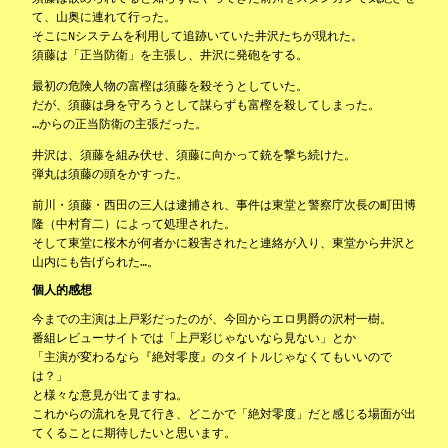
て、山奥に連れて行った。
そこにNシステムを利用して追跡いていた井沢たちが現れた。
須藤は「正当防衛」を主張し、井沢に発砲をする。
最初の危険人物の富樫は須藤を殺そうとしていた。
だが、須藤は身を守ろうとして謀らずも富樫を殺してしまった。
…からの正当防衛の主張だった。
井沢は、須藤を組み伏せ、須藤に向かって銃を撃ち続けた。
弾丸は須藤の頭をかすった。
前川・須藤・西田の三人は逮捕され、事件は東堂と警察庁次長の町田博
隆（中村育二）によって処理された。
そして東堂に桜木が何者かに殺害されたと連絡が入り、東堂から井沢と
山内にも告げられた…。
個人的感想
今までの主演は上戸彩だったのが、今回からエロ男爵の沢村一樹。
番組レビューサイトでは「上戸彩じゃないなら見ない」とか
「主演が変わるなら『絶対零度』のタイトルじゃなくてもいいので
は？」
と様々な意見が出てますね。
これからの流れを見て行き、どこかで「絶対零度」だと感じる場面が出
てくることに期待したいと思います。