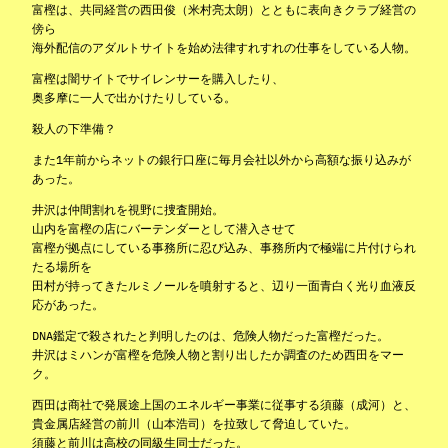
富樫は、共同経営の西田俊（米村亮太朗）とともに表向きクラブ経営の
傍ら
海外配信のアダルトサイトを始め法律すれすれの仕事をしている人物。
富樫は闇サイトでサイレンサーを購入したり、
奥多摩に一人で出かけたりしている。
殺人の下準備？
また1年前からネットの銀行口座に毎月会社以外から高額な振り込みが
あった。
井沢は仲間割れを視野に捜査開始。
山内を富樫の店にバーテンダーとして潜入させて
富樫が拠点にしている事務所に忍び込み、事務所内で極端に片付けられ
たる場所を
田村が持ってきたルミノールを噴射すると、辺り一面青白く光り血液反
応があった。
DNA鑑定で殺されたと判明したのは、危険人物だった富樫だった。
井沢はミハンが富樫を危険人物と割り出したか調査のため西田をマー
ク。
西田は商社で発展途上国のエネルギー事業に従事する須藤（成河）と、
貴金属店経営の前川（山本浩司）を拉致して脅迫していた。
須藤と前川は高校の同級生同士だった。