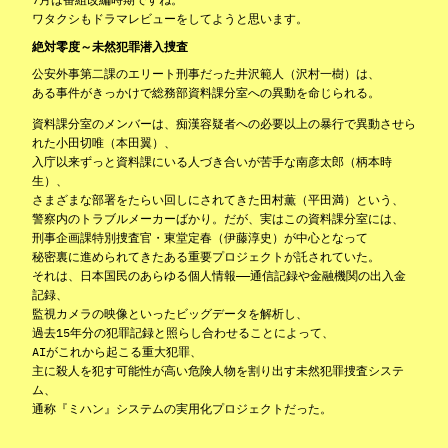
ワタクシもドラマレビューをしてようと思います。
絶対零度～未然犯罪潜入捜査
公安外事第二課のエリート刑事だった井沢範人（沢村一樹）は、
ある事件がきっかけで総務部資料課分室への異動を命じられる。
資料課分室のメンバーは、痴漢容疑者への必要以上の暴行で異動させら
れた小田切唯（本田翼）、
入庁以来ずっと資料課にいる人づき合いが苦手な南彦太郎（柄本時
生）、
さまざまな部署をたらい回しにされてきた田村薫（平田満）という、
警察内のトラブルメーカーばかり。だが、実はこの資料課分室には、
刑事企画課特別捜査官・東堂定春（伊藤淳史）が中心となって
秘密裏に進められてきたある重要プロジェクトが託されていた。
それは、日本国民のあらゆる個人情報――通信記録や金融機関の出入金
記録、
監視カメラの映像といったビッグデータを解析し、
過去15年分の犯罪記録と照らし合わせることによって、
AIがこれから起こる重大犯罪、
主に殺人を犯す可能性が高い危険人物を割り出す未然犯罪捜査システ
ム、
通称『ミハン』システムの実用化プロジェクトだった。
￼