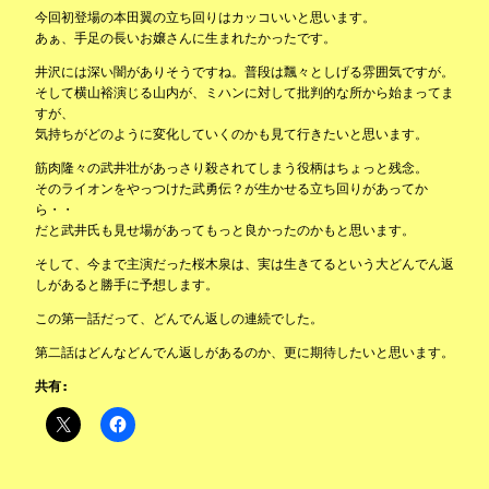
今回初登場の本田翼の立ち回りはカッコいいと思います。
あぁ、手足の長いお嬢さんに生まれたかったです。
井沢には深い闇がありそうですね。普段は飄々としげる雰囲気ですが。
そして横山裕演じる山内が、ミハンに対して批判的な所から始まってま
すが、
気持ちがどのように変化していくのかも見て行きたいと思います。
筋肉隆々の武井壮があっさり殺されてしまう役柄はちょっと残念。
そのライオンをやっつけた武勇伝？が生かせる立ち回りがあってか
ら・・
だと武井氏も見せ場があってもっと良かったのかもと思います。
そして、今まで主演だった桜木泉は、実は生きてるという大どんでん返
しがあると勝手に予想します。
この第一話だって、どんでん返しの連続でした。
第二話はどんなどんでん返しがあるのか、更に期待したいと思います。
共有: