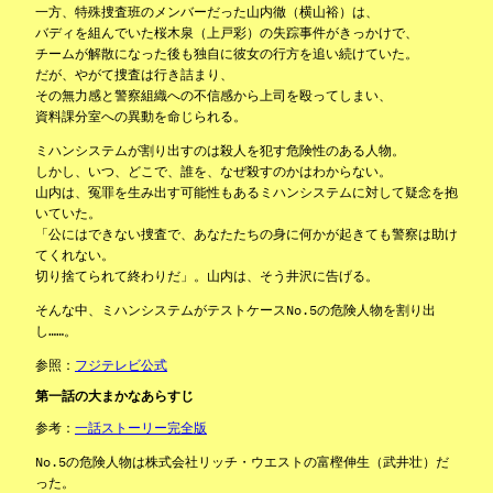
一方、特殊捜査班のメンバーだった山内徹（横山裕）は、
バディを組んでいた桜木泉（上戸彩）の失踪事件がきっかけで、
チームが解散になった後も独自に彼女の行方を追い続けていた。
だが、やがて捜査は行き詰まり、
その無力感と警察組織への不信感から上司を殴ってしまい、
資料課分室への異動を命じられる。
ミハンシステムが割り出すのは殺人を犯す危険性のある人物。
しかし、いつ、どこで、誰を、なぜ殺すのかはわからない。
山内は、冤罪を生み出す可能性もあるミハンシステムに対して疑念を抱
いていた。
「公にはできない捜査で、あなたたちの身に何かが起きても警察は助け
てくれない。
切り捨てられて終わりだ」。山内は、そう井沢に告げる。
そんな中、ミハンシステムがテストケースNo.5の危険人物を割り出
し……。
参照：
フジテレビ公式
第一話の大まかなあらすじ
参考：
一話ストーリー完全版
No.5の危険人物は株式会社リッチ・ウエストの富樫伸生（武井壮）だ
った。