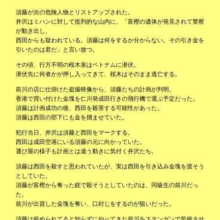
須藤が次の危険人物とリストアップされた。
井沢はミハンに対して批判的な山内に、「富樫の遺体が発見されて警察
が動き出し、
西田からも疑われている。須藤は何をするか分からない。その引き金を
引いたのは君だ」と言い放つ。
その頃、行方不明の桜木泉はベトナムに潜伏。
潜伏先に何者かが押し入ってきて、桜木はそのまま逃亡する。
前川の店に仕掛けた盗撮映像から、須藤たちの計画が判明。
香港で買い付けた金塊を仁川発成田行きの飛行機で運ぶ予定だった。
須藤は計画成功の後、西田を殺害する可能性があった。
須藤は西田の部下にも金を掴ませていた。
犯行当日、井沢は須藤と西田をマークする。
西田は成田空港にいる須藤の元に向かっていた。
運び屋の様子も計画とは違う動きに気付く井沢たち。
須藤は西田を殺すと思われていたが、実は西田を引き込み金塊を渡そう
としていた。
須藤が富樫から奪った銃で殺そうとしていたのは、同級生の前川だっ
た。
前川が出資した金塊を奪い、口封じをするのが狙いだった。
須藤は嵌められてると知らずにやってきた前川をスタンガンで気絶させ