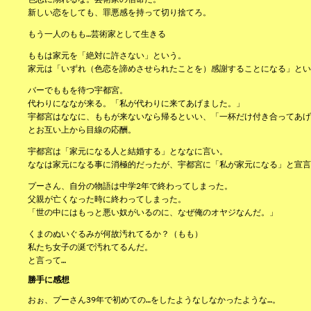
新しい恋をしても、罪悪感を持って切り捨てろ。
もう一人のもも…芸術家として生きる
ももは家元を「絶対に許さない」という。
家元は「いずれ（色恋を諦めさせられたことを）感謝することになる」とい
バーでももを待つ宇都宮。
代わりにななが来る。「私が代わりに来てあげました。」
宇都宮はななに、ももが来ないなら帰るといい、「一杯だけ付き合ってあげ
とお互い上から目線の応酬。
宇都宮は「家元になる人と結婚する」とななに言い。
ななは家元になる事に消極的だったが、宇都宮に「私が家元になる」と宣言
プーさん、自分の物語は中学2年で終わってしまった。
父親が亡くなった時に終わってしまった。
「世の中にはもっと悪い奴がいるのに、なぜ俺のオヤジなんだ。」
くまのぬいぐるみが何故汚れてるか？（もも）
私たち女子の涎で汚れてるんだ。
と言って…
勝手に感想
おぉ、プーさん39年で初めての…をしたようなしなかったような…。