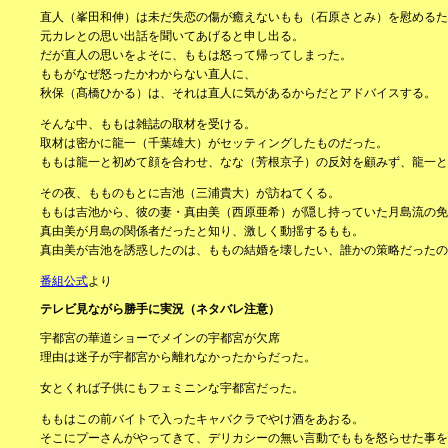
直人（峯田和伸）は未だ失恋の傷が癒えないもも（石原さとみ）を慰めるた
元カレとの思い出話を聞いてあげると申し出る。
だが直人の思いをよそに、ももは怒って帰ってしまった。
ももがなぜ怒ったかわからない直人に、
秋保（髙橋ひかる）は、それは直人に気があるからだとアドバイスする。
そんな中、ももは雑誌の取材を受ける。
取材は密かに龍一（千葉雄大）がセッティングしたものだった。
ももは龍一と初めて顔を合わせ、なな（芳根京子）の反対を顧みず、龍一と
その夜、もものもとに吉池（三浦貴大）が訪ねてくる。
ももは吉池から、彼の妻・真由美（西原亜希）が隠し持っていた月島流の免
真由美が月島の関係者だったと知り、激しく動揺するもも。
真由美が吉池を誘惑したのは、ももの結婚を壊したい、誰かの策略だったの
番組公式
より
テレビ見ながら勝手に実況（ネタバレ注意）
宇都宮の華道ショーでメインの宇都宮が欠席
理由は迷子が宇都宮から離れなかったからだった。
女とくれば子供にもフェミニンな宇都宮だった。
ももはこの前バイトで入ったキャバクラでやけ酒をあおる。
そこにプーさんがやってきて、デリカシーの無い言動でももを怒らせた事を