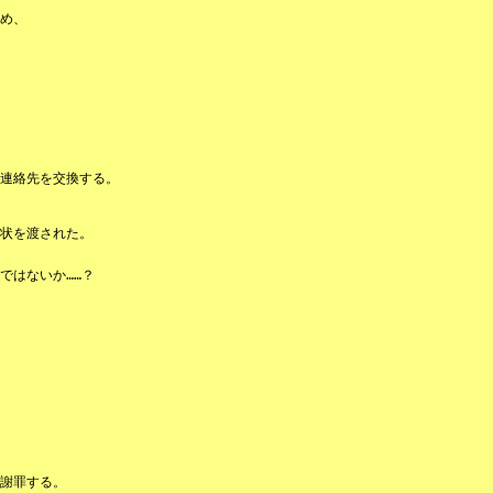
め、
連絡先を交換する。
状を渡された。
ではないか……？
謝罪する。