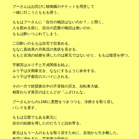
プーさんはお詫びに植物園のチケットを用意して
一緒に行こうとももを誘う。
ももはプーさんに「自分の物語はないのか？」と聞く。
人を慰める前に、自分の恋愛の物語は無いのか。
ももは酔いつぶれてしまう。
二日酔いのももは自宅で目覚める。
ななに真由美の月島流の免状を見せる。
ももと吉池の結婚を潰したのは家元ではないかと、ももは疑惑を持つ。
宇都宮はルリ子と不貞関係を結ぶ。
ルリ子は次期家元を、ななにするように命令する。
ルリ子は宇都宮のスパイにされる。
その一方で絶賛家出中の不登校の宗太、自転車大破。
相変わらず発言のほとんどが「ふざけんな」
プーさんからのLINEに悪態をつきつつも、冷静さを取り戻し
パンクを直す。
ももは父親でもある家元に
自分の結婚を壊したのだろうと詰め寄る。
家元はもう一人のももを取り戻すために、吉池から引き離した。
色恋に溺れるな。芸術家の宿命だ。