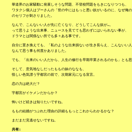
華道界のお家騒動に発展しそうな問題、不登校問題をもきになりつつも、
ワタクシ個人はプーさんの「世の中にはもっと悪い奴がいるのに、なぜ俺の
のセリフが刺さりました。
なんで、こんないい人が先に亡くなり、どうしてこんな奴が…。
って思うような出来事、ニュースを見てても思わずにはいられない事が、
ドラマとは関係ない所でも多々ある事です。
自分に置き換えても、「私のような出来損ないが生き長らえ、こんないい人
なんて思う事も何度かありました。
でも、「出来のいい人だから、人生の修行を早期卒業されるのかも」とも思
そして、意気地なしだったももの妹のななも、
怪しい色気漂う宇都宮の前で、次期家元になる宣言。
恋の力は絶大だ？
宇都宮がイケメンだからか？
怖いけど続きは知りたいですね。
ももの結婚がつぶれた理由の詳細ももっとこれからわかるかな？
まだまだ見逃せないですね。
共有: