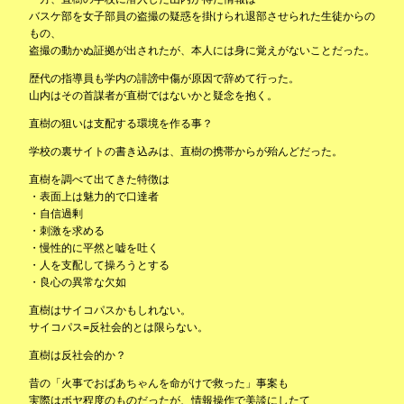
バスケ部を女子部員の盗撮の疑惑を掛けられ退部させられた生徒からの
もの、
盗撮の動かぬ証拠が出されたが、本人には身に覚えがないことだった。
歴代の指導員も学内の誹謗中傷が原因で辞めて行った。
山内はその首謀者が直樹ではないかと疑念を抱く。
直樹の狙いは支配する環境を作る事？
学校の裏サイトの書き込みは、直樹の携帯からが殆んどだった。
直樹を調べて出てきた特徴は
・表面上は魅力的で口達者
・自信過剰
・刺激を求める
・慢性的に平然と嘘を吐く
・人を支配して操ろうとする
・良心の異常な欠如
直樹はサイコパスかもしれない。
サイコパス=反社会的とは限らない。
直樹は反社会的か？
昔の「火事でおばあちゃんを命がけで救った」事案も
実際はボヤ程度のものだったが、情報操作で美談にしたて