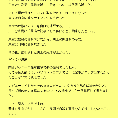
手当たり次第に職員を殺しに行き、ついには父親も殺した。
そして駆け付けたミハンに取り押さえられそうになったら、
直樹は自身の首をナイフで切り自殺した。
直樹の亡骸にカメラを向けて連写する川上。
川上は直樹に「最高の記事にしてあげると」約束したという。
東堂は憎悪の目を向けながら、川上の胸倉をつかむ。
東堂は田村に引き離された。
その後、銃殺された川上の死体が上がった。
ざっくり感想
関西ジャニーズ先輩後輩で夢の競演でしたね～。
ってか個人的には、パソコントラブルで当日に記事がアップ出来なかっ
たことが非常に残念でした。
レビューサイトからそのままコピペ…も、やろうと思えば出来たけど、
ライブ感の無い文章になるので、FOD様様でもう一度見直して書きまし
た。
川上、恐ろしい男ですね。
普通に生きてたら、こんなに周囲で自殺や事故なんて起こらないと思い
ます。