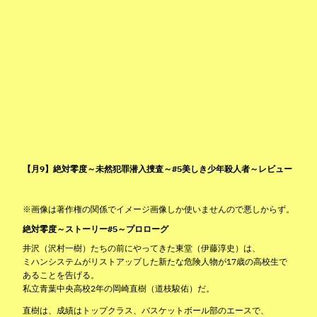
【月9】絶対零度～未然犯罪潜入捜査～#5美しき少年殺人者～レビュー
※画像は著作権の関係でイメージ画像しか使いませんので悪しからず。
絶対零度～ストーリー#5～プロローグ
井沢（沢村一樹）たちの前にやってきた東堂（伊藤淳史）は、
ミハンシステムがリストアップした新たな危険人物が17歳の高校生で
あることを告げる。
私立青葉中央高校2年の岡崎直樹（道枝駿佑）だ。
直樹は、成績はトップクラス、バスケットボール部のエースで、