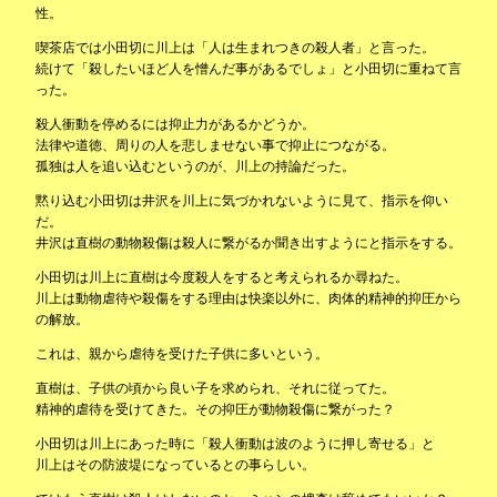
性。
喫茶店では小田切に川上は「人は生まれつきの殺人者」と言った。
続けて「殺したいほど人を憎んだ事があるでしょ」と小田切に重ねて言
った。
殺人衝動を停めるには抑止力があるかどうか。
法律や道徳、周りの人を悲しませない事で抑止につながる。
孤独は人を追い込むというのが、川上の持論だった。
黙り込む小田切は井沢を川上に気づかれないように見て、指示を仰い
だ。
井沢は直樹の動物殺傷は殺人に繋がるか聞き出すようにと指示をする。
小田切は川上に直樹は今度殺人をすると考えられるか尋ねた。
川上は動物虐待や殺傷をする理由は快楽以外に、肉体的精神的抑圧から
の解放。
これは、親から虐待を受けた子供に多いという。
直樹は、子供の頃から良い子を求められ、それに従ってた。
精神的虐待を受けてきた。その抑圧が動物殺傷に繋がった？
小田切は川上にあった時に「殺人衝動は波のように押し寄せる」と
川上はその防波堤になっているとの事らしい。