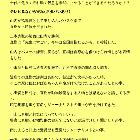
十代の危うく揺れ動く殺意を未然に止めることができるのだろうか！？
テレビ見ながら実況(ネタバレあり)
山内が指導員として乗り込んだバスケ部で
直樹から勝負を挑まれた。
三本先取の勝負は山内が勝利。
直樹は「先生はすごい。今年は全国目指せるかも」と称賛した。
山内はバスケの練習に戻るが、直樹は自尊心を傷づけられ悔しがる表情
をした。
小田切と田村は巡査の制服で、近所で直樹の聞き取り調査。
近所での直樹の評判は良好で、昔近所で火事があった時、
そこの家に住むおばあちゃんを命がけで助けたことがあったとの事。
小田切と田村は、直樹が動物殺傷をする人物とは思えないと話してる所
へ
凶悪犯罪を追う有名なジャーナリストの川上が声を掛けてきた。
川上は直樹と頻繁に会っているという。
警察は直樹が動物殺傷の犯人ではないと結論付けたと聞いたとの事。
南によると川上は受賞歴も豊富なジャーナリストとの事。
一方、直樹の学校に潜入した山内が得た情報は