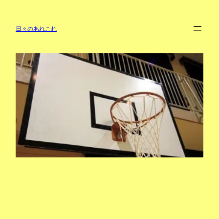
内
容
を
日々のあれこれ
ス
キ
ッ
プ