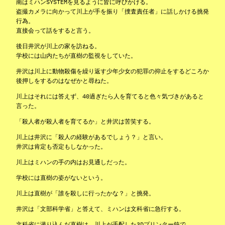
南はミハンSYSTEMを見るように皆に呼びかける。
盗撮カメラに向かって川上が手を振り「捜査責任者」に話しかける挑発
行為。
直接会って話をすると言う。
後日井沢が川上の家を訪ねる。
学校には山内たちが直樹の監視をしていた。
井沢は川上に動物殺傷を繰り返す少年少女の犯罪の抑止をするどころか
後押しをするのはなぜかと尋ねた。
川上はそれには答えず、40過ぎたら人を育てると色々気づきがあると
言った。
「殺人者が殺人者を育てるか」と井沢は苦笑する。
川上は井沢に「殺人の経験があるでしょう？」と言い。
井沢は肯定も否定もしなかった。
川上はミハンの手の内はお見通しだった。
学校には直樹の姿がないという。
川上は直樹が「誰を殺しに行ったかな？」と挑発。
井沢は「文部科学省」と答えて、ミハンは文科省に急行する。
文科省に潜り込んだ直樹は、川上が手配した3Dプリンター銃で、