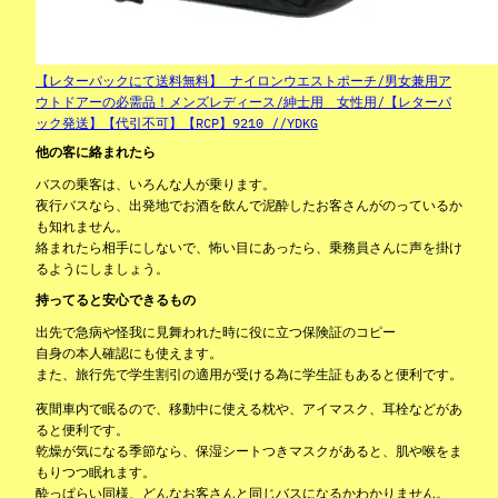
【レターパックにて送料無料】 ナイロンウエストポーチ/男女兼用ア
ウトドアーの必需品！メンズレディース/紳士用 女性用/【レターパ
ック発送】【代引不可】【RCP】9210 //YDKG
他の客に絡まれたら
バスの乗客は、いろんな人が乗ります。
夜行バスなら、出発地でお酒を飲んで泥酔したお客さんがのっているか
も知れません。
絡まれたら相手にしないで、怖い目にあったら、乗務員さんに声を掛け
るようにしましょう。
持ってると安心できるもの
出先で急病や怪我に見舞われた時に役に立つ保険証のコピー
自身の本人確認にも使えます。
また、旅行先で学生割引の適用が受ける為に学生証もあると便利です。
夜間車内で眠るので、移動中に使える枕や、アイマスク、耳栓などがあ
ると便利です。
乾燥が気になる季節なら、保湿シートつきマスクがあると、肌や喉をま
もりつつ眠れます。
酔っぱらい同様、どんなお客さんと同じバスになるかわかりません。