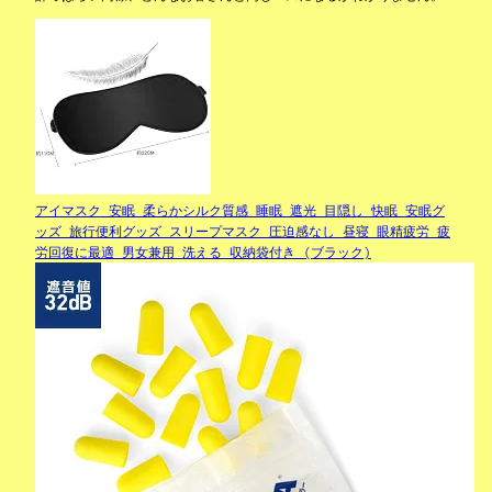
アイマスク 安眠 柔らかシルク質感 睡眠 遮光 目隠し 快眠 安眠グ
ッズ 旅行便利グッズ スリープマスク 圧迫感なし 昼寝 眼精疲労 疲
労回復に最適 男女兼用 洗える 収納袋付き (ブラック)