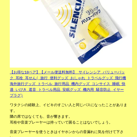
【お得な10ペア】【メール便送料無料】 サイレンシア バリューパッ
ク 耳栓 耳せん( 旅行 便利グッズ おしゃれ トラベルグッズ 飛行機
海外旅行グッズ トラベル 旅行用品 機内グッズ コンサイス 睡眠 快
適 いびき 遮音 トラベル用品 安眠グッズ 機内用 騒音防止 イヤー
プラグ)
ワタクシの経験上、イビキのすごい人と同じバスになったことがありま
す。
隣の席ではなくても、音が響きます。
耳栓や音楽プレーヤーは持っていて困ることはないでしょう。
音楽プレーヤーを使うときはイヤホンからの音漏れに気を付けて下さ