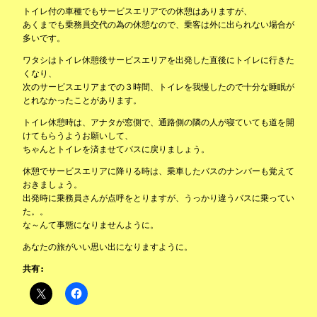
トイレ付の車種でもサービスエリアでの休憩はありますが、
あくまでも乗務員交代の為の休憩なので、乗客は外に出られない場合が
多いです。
ワタシはトイレ休憩後サービスエリアを出発した直後にトイレに行きた
くなり、
次のサービスエリアまでの３時間、トイレを我慢したので十分な睡眠が
とれなかったことがあります。
トイレ休憩時は、アナタが窓側で、通路側の隣の人が寝ていても道を開
けてもらうようお願いして、
ちゃんとトイレを済ませてバスに戻りましょう。
休憩でサービスエリアに降りる時は、乗車したバスのナンバーも覚えて
おきましょう。
出発時に乗務員さんが点呼をとりますが、うっかり違うバスに乗ってい
た。。
な～んて事態になりませんように。
あなたの旅がいい思い出になりますように。
共有: