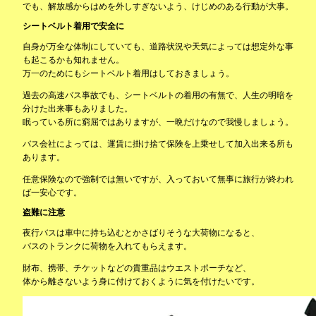
でも、解放感からはめを外しすぎないよう、けじめのある行動が大事。
シートベルト着用で安全に
自身が万全な体制にしていても、道路状況や天気によっては想定外な事
も起こるかも知れません。
万一のためにもシートベルト着用はしておきましょう。
過去の高速バス事故でも、シートベルトの着用の有無で、人生の明暗を
分けた出来事もありました。
眠っている所に窮屈ではありますが、一晩だけなので我慢しましょう。
バス会社によっては、運賃に掛け捨て保険を上乗せして加入出来る所も
あります。
任意保険なので強制では無いですが、入っておいて無事に旅行が終われ
ば一安心です。
盗難に注意
夜行バスは車中に持ち込むとかさばりそうな大荷物になると、
バスのトランクに荷物を入れてもらえます。
財布、携帯、チケットなどの貴重品はウエストポーチなど、
体から離さないよう身に付けておくように気を付けたいです。