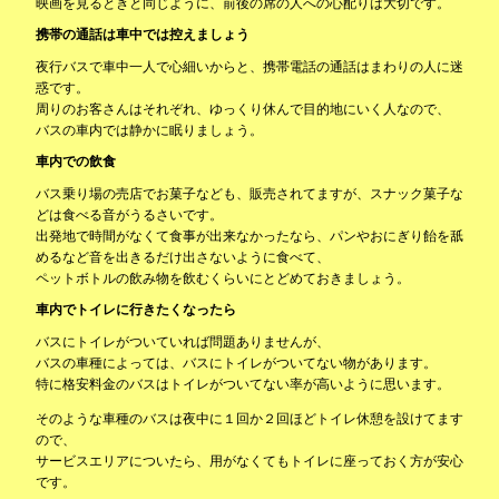
映画を見るときと同じように、前後の席の人への心配りは大切です。
携帯の通話は車中では控えましょう
夜行バスで車中一人で心細いからと、携帯電話の通話はまわりの人に迷
惑です。
周りのお客さんはそれぞれ、ゆっくり休んで目的地にいく人なので、
バスの車内では静かに眠りましょう。
車内での飲食
バス乗り場の売店でお菓子なども、販売されてますが、スナック菓子な
どは食べる音がうるさいです。
出発地で時間がなくて食事が出来なかったなら、パンやおにぎり飴を舐
めるなど音を出きるだけ出さないように食べて、
ペットボトルの飲み物を飲むくらいにとどめておきましょう。
車内でトイレに行きたくなったら
バスにトイレがついていれば問題ありませんが、
バスの車種によっては、バスにトイレがついてない物があります。
特に格安料金のバスはトイレがついてない率が高いように思います。
そのような車種のバスは夜中に１回か２回ほどトイレ休憩を設けてます
ので、
サービスエリアについたら、用がなくてもトイレに座っておく方が安心
です。