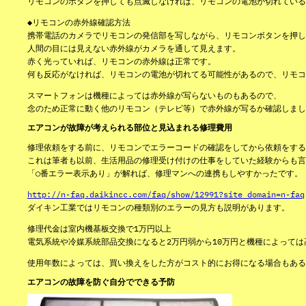
リモコンのボタンを押しても点滅しなければ、リモコンの電池が切れている
◆リモコンの赤外線確認方法
携帯電話のカメラでリモコンの発信部を写しながら、リモコンボタンを押し
人間の目には見えない赤外線がカメラを通して見えます。
赤く光っていれば、リモコンの赤外線は正常です。
何も反応がなければ、リモコンの電池が切れてる可能性があるので、リモコ
スマートフォンは機種によっては赤外線が写らないものもあるので、
念のため正常に動く他のリモコン（テレビ等）で赤外線が写るか確認しまし
エアコンが故障が考えられる部位と見込まれる修理費用
修理依頼をする前に、リモコンでエラーコードの確認をしてから依頼をする
これは筆者も以前、生活用品の修理受け付けの仕事をしていた経験からも言
「○番エラー表示あり」が解れば、修理マンへの連携もしやすかったです。
http://n-faq.daikincc.com/faq/show/12991?site_domain=n-faq
ダイキン工業ではリモコンの種類別のエラーの見方も説明があります。
修理代金は室内機基板交換で1万円以上
電気系統や冷媒系統部品交換になると2万円弱から10万円と機種によって
使用年数によっては、買い換えをした方がコスト的にお得になる場合もある
エアコンの故障を防ぐ自分でできる予防