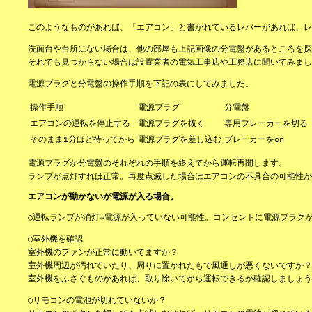
このようなものがあれば、「エアコン」と書かれているレバーがあれば、レ
洗面台や台所にない場合は、他の部屋も上記画像の分電盤があるところを探
それでも見つからない場合は設置業者の電気工事店や工務店に聞いてみまし
電源プラグと分電盤の操作手順を下記の表にしてみました。
操作手順
電源プラグ
分電盤
エアコンの運転を停止する
電源プラグを抜く
専用ブレーカーを切る
そのまま1分ほど待ってから
電源プラグを差し込む
ブレーカーをon
電源プラグか分電盤のそれぞれの手順を終えてから運転再開します。
ランプが点灯すれば正常。再度点滅した場合はエアコンの不具合の可能性が
エアコンが動かないが電源が入る場合。
○運転ランプが消灯⇒電源が入っていない可能性。コンセントに電源プラグ
○室外機を確認
室外機のファンが正常に動いてますか？
室外機周辺が汚れていたり、周りに置かれたもで風通しが悪くないですか？
室外機をふさぐものがあれば、取り除いてから運転できるか確認しましょう
○リモコンの電池が切れていないか？