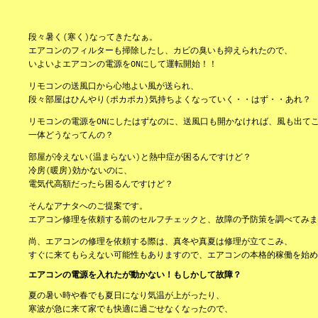
段々暑く(寒く)なってきたなぁ。
エアコンのフィルターも掃除したし、カビの臭いも抑えられたので、
いよいよエアコンの電源をONにして運転開始！！
リモコンの送風口から心地よい風が送られ、
段々部屋はひんやり(ポカポカ)気持ちよくなっていく・・はず・・あれ？
リモコンの電源をONにしたはずなのに、送風口も開かなければ、風も出て
一体どうなってんの？
部屋が冷えない(温まらない)と熱中症が困るんですけど？
冷房(暖房)効かないのに、
電気代高額だったら困るんですけど？
そんなアナタへのご提案です。
エアコン修理を依頼する前のセルフチェックと、故障の予防策を調べてみま
尚、エアコンの修理を依頼する際は、真冬や真夏は修理が立てこみ、
すぐに来てもらえない可能性もありますので、エアコンの本格的稼働を始め
エアコンの電源を入れたが動かない！もしかして故障？
夏の暑い時や春でも夏日になり気温が上がったり、
寒波が急に来て家でも快適に過ごせなくなったので、