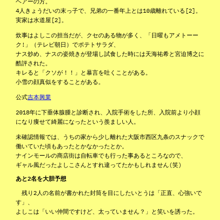
ヘアーの方。
4人きょうだいの末っ子で、兄弟の一番年上とは10歳離れている[2]。
実家は水道屋[2]。
炊事はよしこの担当だが、クセのある物が多く、「日曜もアメトーー
ク!」（テレビ朝日）でポテトサラダ、
ナス炒め、ナスの姿焼きが登場し試食した時には天海祐希と宮迫博之に
酷評された。
キレると「クソが！！」と暴言を吐くことがある。
小雪の顔真似をすることがある。
公式
吉本興業
2018年に下垂体腺腫と診断され、入院手術をした所、入院前より小顔
になり痩せて綺麗になったという羨ましい人。
未確認情報では、うちの家から少し離れた大阪市西区九条のスナックで
働いていた頃もあったとかなかったとか。
ナインモールの商店街は自転車でも行った事あるところなので、
ギャル風だったよしこさんとすれ違ってたかもしれません(笑)
あと2名を大胆予想
残り2人の名前が書かれた封筒を目にしたいとうは「正直、心強いで
す」、
よしこは「いい仲間ですけど、太っていません？」と笑いを誘った。