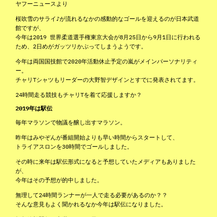
ヤフーニュースより
桜吹雪のサライ♪が流れるなかの感動的なゴールを迎えるのが日本武道
館ですが、
今年は2019 世界柔道選手権東京大会が8月25日から9月1日に行われる
ため、2日めがガッツリかぶってしまうようです。
今年は両国国技館で2020年活動休止予定の嵐がメインパーソナリティ
ー。
チャリTシャツもリーダーの大野智デザインとすでに発表されてます。
24時間走る競技もチャリTを着て応援しますか？
2019年は駅伝
毎年マラソンで物議を醸し出すマラソン。
昨年はみやぞんが番組開始よりも早い時間からスタートして、
トライアスロンを30時間でゴールしました。
その時に来年は駅伝形式になると予想していたメディアもありました
が、
今年はその予想が的中しました。
無理して24時間ランナーが一人で走る必要があるのか？？
そんな意見もよく聞かれるなか今年は駅伝になりました。