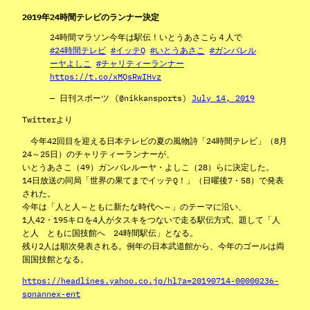
2019年24時間テレビのランナー決定
24時間マラソン今年は駅伝！いとうあさこら４人で
#24時間テレビ
#イッテQ
#いとうあさこ
#ガンバレル
ーヤよしこ
#チャリティーランナー
https://t.co/xMQsRwIHvz
— 日刊スポーツ (@nikkansports)
July 14, 2019
Twitterより
今年42回目を迎える日本テレビの夏の風物詩「24時間テレビ」（8月
24～25日）のチャリティーランナーが、
いとうあさこ（49）ガンバレルーヤ・よしこ（28）らに決定した。
14日放送の同局「世界の果てまでイッテQ！」（日曜後7・58）で発表
された。
今年は「人と人～ともに新たな時代へ～」のテーマに沿い、
1人42・195キロを4人がタスキをつないで走る駅伝方式、題して「人
と人 ともに国技館へ 24時間駅伝」となる。
残り2人は順次発表される。例年の日本武道館から、今年のゴールは両
国国技館となる。
https://headlines.yahoo.co.jp/hl?a=20190714-00000236-
spnannex-ent