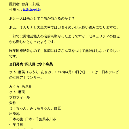
配偶者 独身（未婚）
引用元：
Wikipedia
あと一人は果たして予想が当たるのか？？
あぁ、オカリナと大島美幸ではガタイのいい人揃い踏みになりますな。
一部では男性芸能人の名前も挙がったようですが、セキュリティの観点
から難しいとなったようです。
昨年同様酷暑なので、体調には皆さん気をつけて無理はしないで欲しい
です。
当日発表!四人目は水卜麻美
水卜 麻美（みうら あさみ、1987年4月10日[1] – ）は、日本テレビ
の女性アナウンサー。
みうら あさみ
水卜 麻美
プロフィール
愛称
ミトちゃん、みうらちゃん、師匠
出身地
日本の旗 日本・千葉県市川市
生年月日