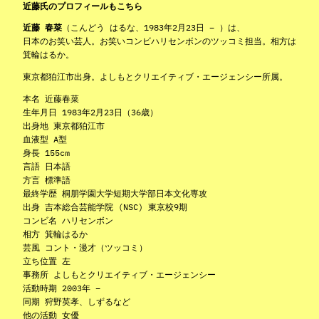
近藤氏のプロフィールもこちら
近藤 春菜
（こんどう はるな、1983年2月23日 – ）は、
日本のお笑い芸人。お笑いコンビハリセンボンのツッコミ担当。相方は
箕輪はるか。
東京都狛江市出身。よしもとクリエイティブ・エージェンシー所属。
本名 近藤春菜
生年月日 1983年2月23日（36歳）
出身地 東京都狛江市
血液型 A型
身長 155cm
言語 日本語
方言 標準語
最終学歴 桐朋学園大学短期大学部日本文化専攻
出身 吉本総合芸能学院 (NSC) 東京校9期
コンビ名 ハリセンボン
相方 箕輪はるか
芸風 コント・漫才（ツッコミ）
立ち位置 左
事務所 よしもとクリエイティブ・エージェンシー
活動時期 2003年 –
同期 狩野英孝、しずるなど
他の活動 女優