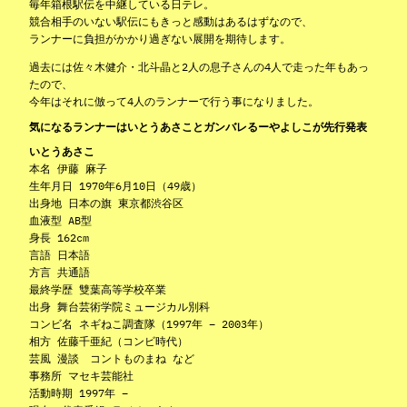
毎年箱根駅伝を中継している日テレ。
競合相手のいない駅伝にもきっと感動はあるはずなので、
ランナーに負担がかかり過ぎない展開を期待します。
過去には佐々木健介・北斗晶と2人の息子さんの4人で走った年もあっ
たので、
今年はそれに倣って4人のランナーで行う事になりました。
気になるランナーはいとうあさことガンバレるーやよしこが先行発表
いとうあさこ
本名 伊藤 麻子
生年月日 1970年6月10日（49歳）
出身地 日本の旗 東京都渋谷区
血液型 AB型
身長 162cm
言語 日本語
方言 共通語
最終学歴 雙葉高等学校卒業
出身 舞台芸術学院ミュージカル別科
コンビ名 ネギねこ調査隊（1997年 – 2003年）
相方 佐藤千亜紀（コンビ時代）
芸風 漫談 コントものまね など
事務所 マセキ芸能社
活動時期 1997年 –