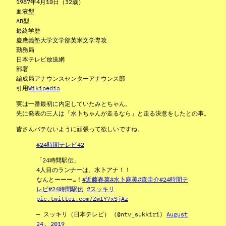
1987年4月10日（32歳）
血液型
AB型
最終学歴
慶應義塾大学文学部英米文学専攻
勤務局
日本テレビ放送網
部署
編成局アナウンスセンターアナウンス部
引用
Wikipedia
実は一番最初に内定していたみとちゃん。
先に発表の三人は「水卜ちゃんが走るなら」と走る決意をしたとの事。
皆さんバテないように頑張って欲しいですね。
#24時間テレビ42
「24時間駅伝」
4人目のランナーは、水卜アナ！！
なんとーーー…！
#近藤春菜
#水卜麻美
#森圭介
#24時間テ
レビ
#24時間駅伝
#スッキリ
pic.twitter.com/ZwIY7xSjAz
— スッキリ（日本テレビ） (@ntv_sukkiri)
August
24, 2019