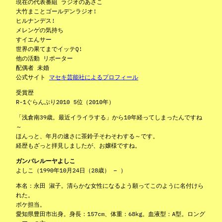
現在の代表番組 ラジオのあさこ
大竹まことゴールデンラジオ!
ヒルナンデス!
メレンゲの気持ち
すイエんサー
世界の果てまでイッテQ!
他の活動 リポーター
配偶者 未婚
公式サイト
マセキ芸能社によるプロフィール
受賞歴
R-1ぐらんぷり2010 5位（2010年）
「浅倉南39歳。最近イライラする」から10年経ってしまったんですね
～
ほんっと、年月の速さに茶鈴子そわそわする～です。
経歴もざっと拝見しましたが、お嬢様ですね。
ガンバレルーヤよしこ
よしこ（1990年10月24日（28歳） – ）
本名：永田 淑子。清らかな女性になるよう願ってこのように名付けら
れた。
ボケ担当。
愛知県豊田市出身。身長：157cm、体重：68kg。血液型：A型。ロング