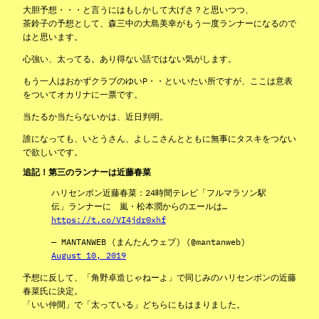
大胆予想・・・と言うにはもしかして大げさ？と思いつつ、
茶鈴子の予想として、森三中の大島美幸がもう一度ランナーになるので
はと思います。
心強い、太ってる。あり得ない話ではない気がします。
もう一人はおかずクラブのゆいP・・といいたい所ですが、ここは意表
をついてオカリナに一票です。
当たるか当たらないかは、近日判明。
誰になっても、いとうさん、よしこさんとともに無事にタスキをつない
で欲しいです。
追記！第三のランナーは近藤春菜
ハリセンボン近藤春菜：24時間テレビ「フルマラソン駅
伝」ランナーに 嵐・松本潤からのエールは…
https://t.co/VI4jdr0xhf
— MANTANWEB (まんたんウェブ) (@mantanweb)
August 10, 2019
予想に反して、「角野卓造じゃねーよ」で同じみのハリセンボンの近藤
春菜氏に決定。
「いい仲間」で「太っている」どちらにもはまりました。