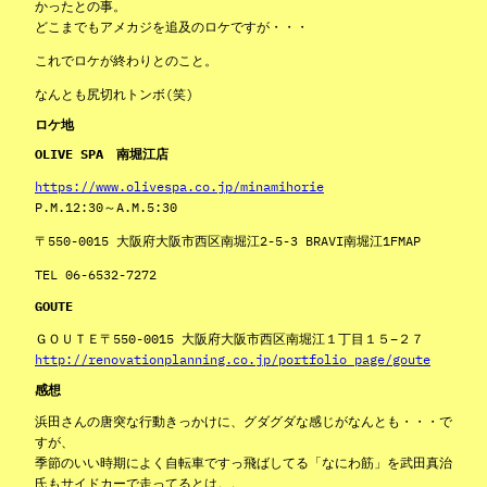
かったとの事。
どこまでもアメカジを追及のロケですが・・・
これでロケが終わりとのこと。
なんとも尻切れトンボ(笑)
ロケ地
OLIVE SPA 南堀江店
https://www.olivespa.co.jp/minamihorie
P.M.12:30～A.M.5:30
〒550-0015 大阪府大阪市西区南堀江2-5-3 BRAVI南堀江1FMAP
TEL 06-6532-7272
GOUTE
ＧＯＵＴＥ〒550-0015 大阪府大阪市西区南堀江１丁目１５−２７
http://renovationplanning.co.jp/portfolio_page/goute
感想
浜田さんの唐突な行動きっかけに、グダグダな感じがなんとも・・・で
すが、
季節のいい時期によく自転車ですっ飛ばしてる「なにわ筋」を武田真治
氏もサイドカーで走ってるとは。。