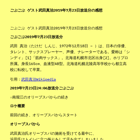
ごぶごぶ ゲスト武田真治2019年7月23日放送分の感想
ごぶごぶ ゲスト武田真治2019年7月23日放送分の感想
ごぶごぶ2019年7月23日放送分
武田 真治（たけだ しんじ、1972年12月18日 – ）は、日本の俳優、
タレント、サックスプレーヤー、声優、ナレーターである。愛称は「シ
ンディ」[1]「筋肉サックス」。北海道札幌市北区出身[2]。ホリプロ
所属。身長165cm、血液型AB型。北海道札幌北陵高等学校から都立高
校に転校して卒業。
引用：
武田真治Wikipedia
2019年7月23日24:06放送分ごぶごぶ
☆南堀江のオリーブスパからの続き
ロケ概要
前回の続き、オリーブスパからスタート
オリーブスパから
武田真治氏オリーブスパの施術を受けてる最中に、
浜田氏はトイレに立つ振りをして店を出てしまいました。