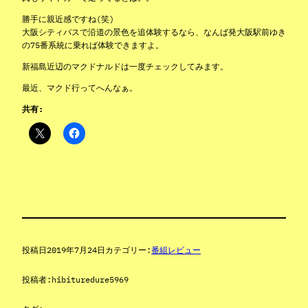
勝手に親近感ですね(笑)
大阪シティバスで沿道の景色を追体験するなら、なんば発大阪駅前ゆき
の75番系統に乗れば体験できますよ。
新福島近辺のマクドナルドは一度チェックしてみます。
最近、マクド行ってへんなぁ。
共有:
投稿日
2019年7月24日
カテゴリー:
番組レビュー
投稿者:
hibituredure5969