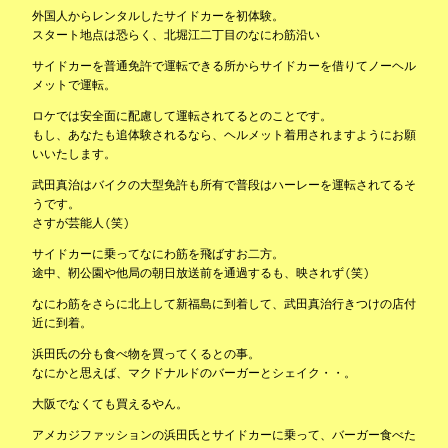
外国人からレンタルしたサイドカーを初体験。
スタート地点は恐らく、北堀江二丁目のなにわ筋沿い
サイドカーを普通免許で運転できる所からサイドカーを借りてノーヘル
メットで運転。
ロケでは安全面に配慮して運転されてるとのことです。
もし、あなたも追体験されるなら、ヘルメット着用されますようにお願
いいたします。
武田真治はバイクの大型免許も所有で普段はハーレーを運転されてるそ
うです。
さすが芸能人(笑)
サイドカーに乗ってなにわ筋を飛ばすお二方。
途中、靭公園や他局の朝日放送前を通過するも、映されず(笑)
なにわ筋をさらに北上して新福島に到着して、武田真治行きつけの店付
近に到着。
浜田氏の分も食べ物を買ってくるとの事。
なにかと思えば、マクドナルドのバーガーとシェイク・・。
大阪でなくても買えるやん。
アメカジファッションの浜田氏とサイドカーに乗って、バーガー食べた