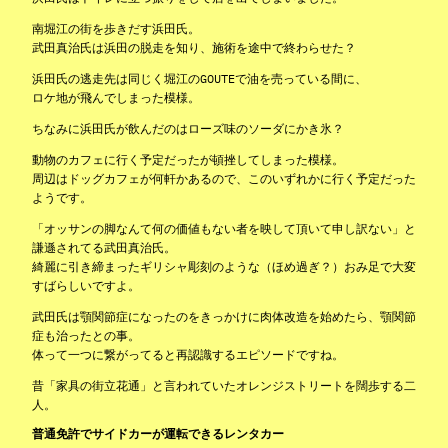
南堀江の街を歩きだす浜田氏。
武田真治氏は浜田の脱走を知り、施術を途中で終わらせた？
浜田氏の逃走先は同じく堀江のGOUTEで油を売っている間に、
ロケ地が飛んでしまった模様。
ちなみに浜田氏が飲んだのはローズ味のソーダにかき氷？
動物のカフェに行く予定だったが頓挫してしまった模様。
周辺はドッグカフェが何軒かあるので、このいずれかに行く予定だった
ようです。
「オッサンの脚なんて何の価値もない者を映して頂いて申し訳ない」と
謙遜されてる武田真治氏。
綺麗に引き締まったギリシャ彫刻のような（ほめ過ぎ？）おみ足で大変
すばらしいですよ。
武田氏は顎関節症になったのをきっかけに肉体改造を始めたら、顎関節
症も治ったとの事。
体って一つに繋がってると再認識するエピソードですね。
昔「家具の街立花通」と言われていたオレンジストリートを闊歩する二
人。
普通免許でサイドカーが運転できるレンタカー