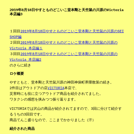
2019年8月18日やすとものどこいこ堂本剛と天竺鼠の川原のVictoria
本店編3
１回目
2019年8月18日やすとものどこいこ堂本剛と天竺鼠の川原のSEI
SHOP編
２回目
2019年8月18日やすとものどこいこ堂本剛と天竺鼠の川原の
Victoria 本店編１
３回目
2019年8月18日やすとものどこいこ堂本剛と天竺鼠の川原の
Victoria 本店編2
のさらに続き
ロケ概要
やすともと、堂本剛と天竺鼠川原の神田神保町界隈散策の続き。
2件目はアウトドアの店
VICTORIA
本店で、
災害時にも役に立つアウトドア商品を紹介されてました。
ワタクシの感想を挟みつつ振り返ります。
VICTORIAでは沢山の商品が紹介されてますので、3回に分けて紹介す
るうちの3回目です。
商品てんこ盛りなので、ここまでかかりました（汗）
紹介された商品