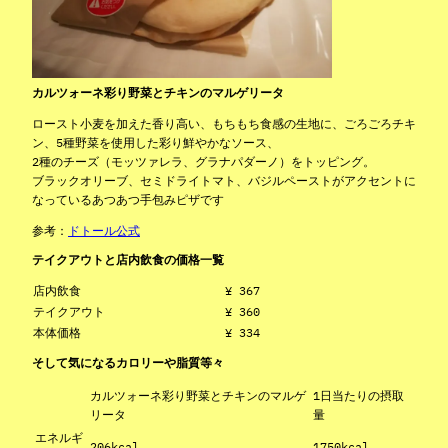
カルツォーネ彩り野菜とチキンのマルゲリータ
ロースト小麦を加えた香り高い、もちもち食感の生地に、ごろごろチキ
ン、5種野菜を使用した彩り鮮やかなソース、
2種のチーズ（モッツァレラ、グラナパダーノ）をトッピング。
ブラックオリーブ、セミドライトマト、バジルペーストがアクセントに
なっているあつあつ手包みピザです
参考：
ドトール公式
テイクアウトと店内飲食の価格一覧
店内飲食
¥ 367
テイクアウト
¥ 360
本体価格
¥ 334
そして気になるカロリーや脂質等々
カルツォーネ彩り野菜とチキンのマルゲ
1日当たりの摂取
リータ
量
エネルギ
206kcal
1750kcal