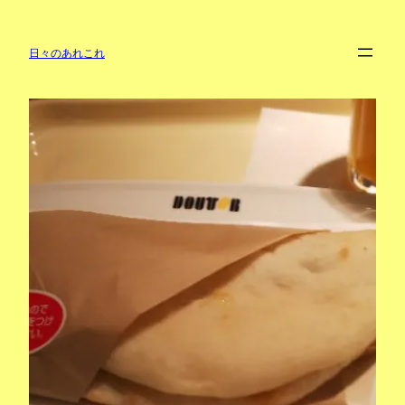
内
容
を
日々のあれこれ
ス
キ
ッ
プ