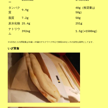
ー
タンパク
40g（推奨量は
9.9g
質
50g）
脂質
7.2g
50g
炭水化物
25.4g
251g
ナトリウ
392mg
1.5g(=1500mg)
ム
※1日当たりの摂取量は30歳～49歳のデスクワーク中心で身長160センチの女性を基準としてます。
いざ実食