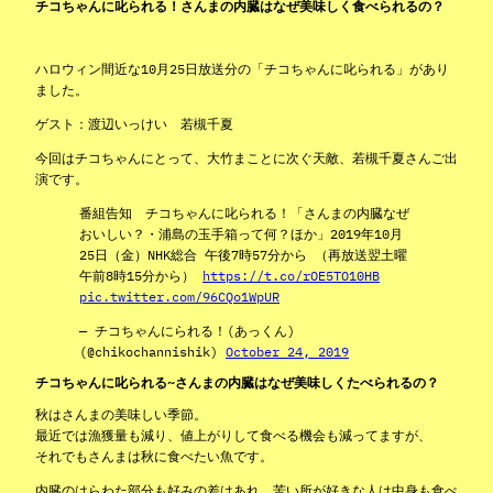
チコちゃんに叱られる！さんまの内臓はなぜ美味しく食べられるの？
ハロウィン間近な10月25日放送分の「チコちゃんに叱られる」があり
ました。
ゲスト：渡辺いっけい 若槻千夏
今回はチコちゃんにとって、大竹まことに次ぐ天敵、若槻千夏さんご出
演です。
番組告知 チコちゃんに叱られる！「さんまの内臓なぜ
おいしい？・浦島の玉手箱って何？ほか」2019年10月
25日（金）NHK総合 午後7時57分から （再放送翌土曜
午前8時15分から）
https://t.co/rOE5TO10HB
pic.twitter.com/96CQo1WpUR
— チコちゃんにられる！(あっくん)
(@chikochannishik)
October 24, 2019
チコちゃんに叱られる~さんまの内臓はなぜ美味しくたべられるの？
秋はさんまの美味しい季節。
最近では漁獲量も減り、値上がりして食べる機会も減ってますが、
それでもさんまは秋に食べたい魚です。
内臓のはらわた部分も好みの差はあれ、苦い所が好きな人は中身も食べ