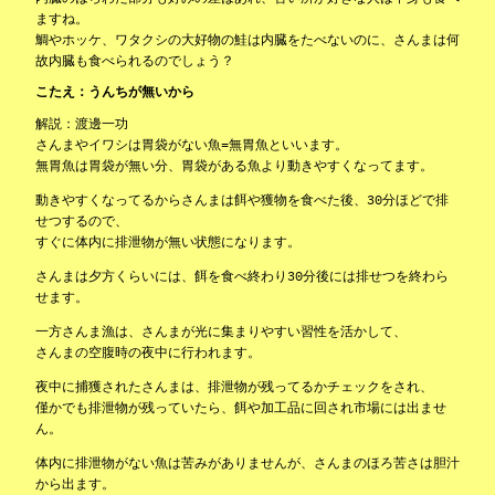
ますね。
鯛やホッケ、ワタクシの大好物の鮭は内臓をたべないのに、さんまは何
故内臓も食べられるのでしょう？
こたえ：うんちが無いから
解説：渡邊一功
さんまやイワシは胃袋がない魚=無胃魚といいます。
無胃魚は胃袋が無い分、胃袋がある魚より動きやすくなってます。
動きやすくなってるからさんまは餌や獲物を食べた後、30分ほどで排
せつするので、
すぐに体内に排泄物が無い状態になります。
さんまは夕方くらいには、餌を食べ終わり30分後には排せつを終わら
せます。
一方さんま漁は、さんまが光に集まりやすい習性を活かして、
さんまの空腹時の夜中に行われます。
夜中に捕獲されたさんまは、排泄物が残ってるかチェックをされ、
僅かでも排泄物が残っていたら、餌や加工品に回され市場には出ませ
ん。
体内に排泄物がない魚は苦みがありませんが、さんまのほろ苦さは胆汁
から出ます。