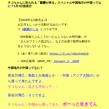
チコちゃんに叱られる「麒麟が来る」スペシャル中国地方の中国ってな
に？1月3日放送分
【2020年も5歳児は…】
お正月もしっかり活動するみたいです。
で
#麒麟がくる
とコラボです。
「NHK新春たぶんこうだったんじゃないか時代劇」や
「まんがフランス昔ばなし」などの企画で疑問を解決す
るようなしないような…。
3（金）夜7:20［総合］
https://t.co/yDwvQnedcG
— NHK広報局 (@NHK_PR)
January 2, 2020
中国地方の中国ってなに？
長谷川博己：鳥取とか島根とか・・中国（アジア大陸の）か
ら渡って来たんですよ。
チコちゃん：近さも手伝って・・
長谷川博己：そうですよ。
ボーっと生きてん
チコちゃん：中国から渡ってきた。