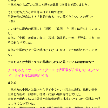
中国地方から2万の大軍ごと経った数日で京都まで戻りました。
そして明智光秀と豊臣秀吉は天王山で激突。
明智光秀の運命は？？「麒麟が来る」をご覧ください。との事です
（笑）
このほかに畿内の東側にも「近国」「遠国」「中国」は存在していまし
た。
東側の「中国」は現在の富山、石川、福井県の一部、長野県、山梨、静
岡のあたりでした。
東側の中国はなぜ中国と呼ばなくなったかは、まだ解明されていませ
ん。
チコちゃんが大河ドラマの題材にしたいと思っているのは何かな？
チコちゃん：ザ・スパイダース（堺正章が在籍していたバン
ド）タイトルは蜘蛛がくる
まとめ
中国地方の中国とは畿内から見て中くらい（現在の鳥取、島根の東側、
広島と岡山の一部香川、徳島）に遠い場所を指していた。
大宰府と畿内を結ぶ山陽道と山陰道が通る地域をいつしか中国地方と呼
ぶようになっていた。
畿内から西側だけでなく東側（現在の北陸、中部、東海の一部）も中国