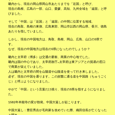
畿内から、現在の岡山県岡山市あたりまでを「近国」と呼び、
現在の島根、広島の一部、山口、愛媛、高知、九州全域を「遠国」と呼
びました。
そして「中国」は「近国」と「遠国」の中間に位置する地域、
現在の鳥取、島根の東側、広島東部、岡山市以西の岡山県、香川、徳島
あたりを指していました。
しかし、現在の中国地方は、鳥取、島根、岡山、広島、山口の5県で
す。
なぜ、現在の中国地方は現在の5県になったのでしょうか？
畿内と太宰府（博多）は交通の要衝、商業の中心地でした。
畿内は国の中心であり、太宰府政庁…太宰府は東アジアとの貿易の窓口
で商業が栄えていました。
人は畿内と太宰府の間を山陽道や山陰道を使って行き来しました。
必ず、現在の中国を通ります。この頻繁に通る道を中国路（ちゅうごく
じ）と呼ぶようになりました。
やがて「中国」という言葉だけ残り、現在の5県を指すようになりまし
た。
1582年本能寺の変が勃発。中国大返しが起こります。
中国大返し：豊臣秀吉が毛利家を攻めていた際、織田信長が亡くなった
と聞き、