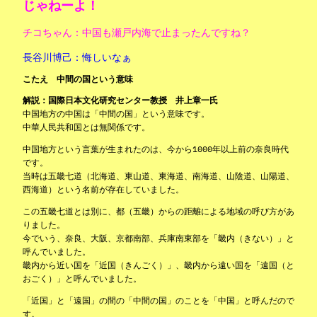
じゃねーよ！
チコちゃん：中国も瀬戸内海で止まったんですね？
長谷川博己：悔しいなぁ
こたえ 中間の国という意味
解説：国際日本文化研究センター教授 井上章一氏
中国地方の中国は「中間の国」という意味です。
中華人民共和国とは無関係です。
中国地方という言葉が生まれたのは、今から1000年以上前の奈良時代
です。
当時は五畿七道（北海道、東山道、東海道、南海道、山陰道、山陽道、
西海道）という名前が存在していました。
この五畿七道とは別に、都（五畿）からの距離による地域の呼び方があ
りました。
今でいう、奈良、大阪、京都南部、兵庫南東部を「畿内（きない）」と
呼んでいました。
畿内から近い国を「近国（きんごく）」、畿内から遠い国を「遠国（と
おごく）」と呼んでいました。
「近国」と「遠国」の間の「中間の国」のことを「中国」
と呼んだので
す。