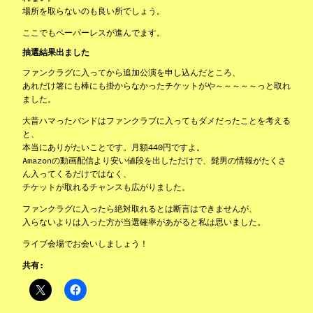
場所を取らないのも良い所でしょう。
ここでもペーパーレスが進んでます。
抽選結果出ました
ファンクラグに入ってから追加公演を申し込んだところ、
あれだけ箸にも棒にも掛からなかったチケットがや～～～～～っと取れ
ました。
大昔ハマったバンドはファンクラブに入ってもダメだったことを考える
と、
本当にありがたいことです。月額440円ですよ。
Amazonの動画配信より安い値段を出しただけで、髭男の情報がたくさ
ん入ってくるだけではなく、
チケットが取れるチャンスも広がりました。
ファンクラグに入ったら絶対取れるとは断言はできませんが、
入らないよりは入った方が当選確率があがると私は思いました。
ライブ会場でお会いしましょう！
共有: