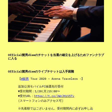
Official髭男dismのチケットを当選の確立を上げるためファンクラブ
に入る
Official髭男dismのライブチケットは入手困難
【
#髭男
Tour 2020 – Arena Travelers -】
追加公演モバイルFC抽選先行受付
▼受付期間：1/20(月)15:00〜
▼受付URL：
https://t.co/JWnJHrVSTv
(スマートフォンのみアクセス可)
※先着順ではございません。受付期間内に必ずお申し込