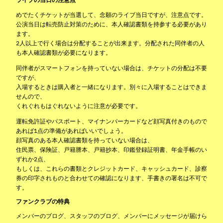
めでたくチケットが当選して、念願のライブ当日ですが、注意点です。
公演当日は転売防止対策のために、本人確認書類を持参する必要があり
ます。
2人以上で行く場合は分配することが出来ます。分配された同伴者の人
も本人確認書類が必要になります。
同伴者がスマートフォンを持っていない場合は、チケットの分配は不要
ですが、
入場するときは購入者と一緒になります。別々に入場することはできま
せんので、
くれぐれもはぐれないように注意が必要です。
運転免許証やパスポート、マイナンバーカードなど顔写真付きのもので
あれば1点の準備があればいいでしょう。
顔写真のある本人確認書類を持っていない場合は、
住民票、保険証、戸籍謄本、戸籍抄本、印鑑登録証明書、年金手帳のい
ずれか2点、
もしくは、これらの書類とクレジットカード、キャッシュカード、診察
券の
印字されもの
と合わせての確認になります、手書きの署名は不可で
す。
ファンクラブの特典
メンバーのブログ、スタッフのブログ、メンバーにメッセージが届けら