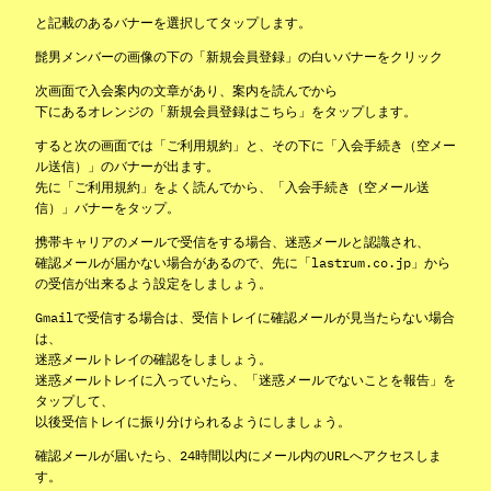
と記載のあるバナーを選択してタップします。
髭男メンバーの画像の下の「新規会員登録」の白いバナーをクリック
次画面で入会案内の文章があり、案内を読んでから
下にあるオレンジの「新規会員登録はこちら」をタップします。
すると次の画面では「ご利用規約」と、その下に「入会手続き（空メー
ル送信）」のバナーが出ます。
先に「ご利用規約」をよく読んでから、「入会手続き（空メール送
信）」バナーをタップ。
携帯キャリアのメールで受信をする場合、迷惑メールと認識され、
確認メールが届かない場合があるので、先に
「lastrum.co.jp」から
の受信が出来るよう設定
をしましょう。
Gmailで受信する場合は、受信トレイに確認メールが見当たらない場合
は、
迷惑メールトレイの確認をしましょう。
迷惑メールトレイに入っていたら、「迷惑メールでないことを報告」を
タップして、
以後受信トレイに振り分けられるようにしましょう。
確認メールが届いたら、24時間以内にメール内のURLへアクセスしま
す。