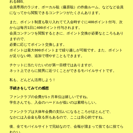
れるBBS、
会員専用のラジオ、ボーカル聡（藤原聡）の作曲ルーム、などなど会員
になってから閲覧できるコンテンツがたくさんあります。
また、ポイント制度も取り入れてて入会時すぐに400ポイント付与、次
からは毎月1日に400ポイント付与されます。
会員コンテンツを閲覧するときに、ポイント交換が必要なところもあり
ますので、
必要に応じてポイント交換します。
ポイントは最大800ポイントまで繰り越しが可能です。また、ポイント
が足りない時、追加で増やすこともできます。
チケットに当たりたいのが第一目標ではありますが、
ネット上でさらに髭男に近づくことができるモバイルサイトです。
私も、どんどん活用しよう！
手続きをしてみての感想
ファンクラブの会費が1ヶ月単位は嬉しいですね。
学生さんでも、入会のハードルが低いのは素晴らしい。
ファンクラブは大体年会費の支払いになるところがほとんどで、
なかには入会金も取る所もあるので、ここは良心的ですね。
後、全てモバイルサイトで完結なので、会報が溜まって捨てるに捨てら
れない。