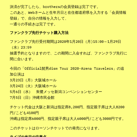
決済が完了したら、brothersの会員登録は完了です。
このあと、Webネームと生年月日と在住都道府県を入力する「会員情報
登録」で、自分の情報を入力して、
一通りの手続きは完了です。
ファンクラブ先行チケット購入方法
ファンクラブ先行受付期間は2020年1月20日（月)15:00～1月29日
（水）23:59
抽選予約となりますので、この期間に入会すれば、ファンクラブ先行に
間に合います。
今回の「Official髭男dism Tour 2020-Arena Travelers」の追
加公演は
3月23日（月）大阪城ホール
3月24日（火）大阪城ホール
5月6日（水） 朱鷺メッセ新潟コンベンションセンター
7月5日（日）沖縄市民会館
チケット代金は大阪と新潟は指定席8,200円、指定親子席は大人8200
円/こども4100円
沖縄は指定席6000円、指定親子席は大人6000円/こども3000円です。
このチケットはローソンチケットでの発売になります。
ライブの当日の注意点