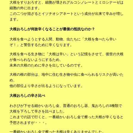
大根をすりおろすと、細胞が壊されグルコシノレートとミロシナーゼは
細胞の外に出ます。
この二つが混ざるとイソチオシアネートという成分が出来て辛みが増し
ます。
大根おろしが何故辛くなることが最後の抵抗なのか？
大根を食べようとする人間、動物、虫たちに「大根を食べたら辛い
ぞ！」と警告するために辛くなります。
大根を食べる生き物に「大根は辛い」という記憶をさせて、後世の大根
が食べられないようにするため、
未来の大根のために辛さを出しているのです。
大根の根の部分は、地中に住む生き物や虫に食べられるリスクが高いた
め、
他の部位より辛さが出るようになっています。
大根おろしの辛さ比べ
わさびが下せる細かいおろし金、普通のおろし器、鬼おろしの3種類で
大根を下ろして辛さを比べました。
これまでの話で行くと、一番細かいおろし金で擦った大根が辛くなると
予想されますが・・・。
一番細かいおろし金で擦った大根は辛くありませんでした。