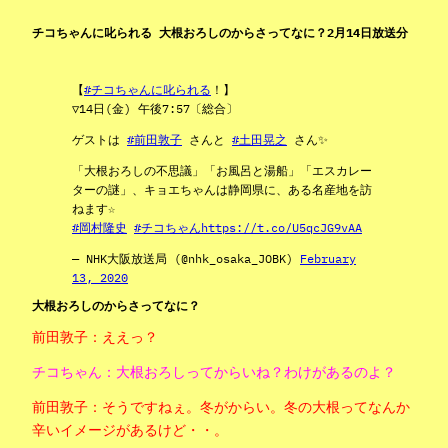
チコちゃんに叱られる 大根おろしのからさってなに？2月14日放送分
【
#チコちゃんに叱られる
！】
▽14日(金) 午後7:57〔総合〕
ゲストは
#前田敦子
さんと
#土田晃之
さん✨
「大根おろしの不思議」「お風呂と湯船」「エスカレー
ターの謎」、キョエちゃんは静岡県に、ある名産地を訪
ねます☆
#岡村隆史
#チコちゃん
https://t.co/U5qcJG9vAA
— NHK大阪放送局 (@nhk_osaka_JOBK)
February
13, 2020
大根おろしのからさってなに？
前田敦子：ええっ？
チコちゃん：大根おろしってからいね？わけがあるのよ？
前田敦子：そうですねぇ。冬がからい。冬の大根ってなんか
辛いイメージがあるけど・・。