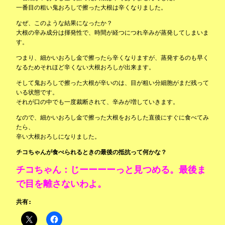
一番目の粗い鬼おろしで擦った大根は辛くなりました。
なぜ、このような結果になったか？
大根の辛み成分は揮発性で、時間が経つにつれ辛みが蒸発してしまいま
す。
つまり、細かいおろし金で擦ったら辛くなりますが、蒸発するのも早く
なるためそれほど辛くない大根おろしが出来ます。
そして鬼おろしで擦った大根が辛いのは、目が粗い分細胞がまだ残って
いる状態です。
それが口の中でも一度裁断されて、辛みが増していきます。
なので、細かいおろし金で擦った大根をおろした直後にすぐに食べてみ
たら、
辛い大根おろしになりました。
チコちゃんが食べられるときの最後の抵抗って何かな？
チコちゃん：じーーーーっと見つめる。最後ま
で目を離さないわよ。
共有: