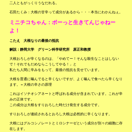
二人ともがっくりうなだれる。
石田たくみ：大根の甘辛って成分があるから・・・本当にわかんねぇ。
ミニチコちゃん：ボーっと生きてんじゃねー
よ！
こたえ 大根なりの最後の抵抗
解説：静岡大学 グリーン科学研究所 原正和教授
大根おろしが辛くなるのは、「やめてー！そんな殺生なことはしない
で！それでもだめならこうしてやる！」と
私たち人間に辛みをもって、最後の抵抗を見せています。
大根を普通に噛んでると辛くないですが、よく噛んで食べたら辛くなり
ます。＝大根の辛さの原理
これはイソチオシアネートと呼ばれる成分が含まれています。これが辛
みの正体です。
この成分は大根をすりおろした時だけ発生する成分です。
すりおろしが連続されるとおろし大根は必然的に辛くなります。
大根にはグルコシノレートとミロシナーゼという成分が別々の細胞に存
在します。