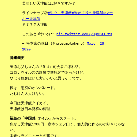
美味しい天津飯は…好きですか？
ラインナップ②
#生ウニ天津飯
#米が主役の天津飯
#マー
ボー天津飯
＃？？？天津飯
このあと0時15分〜
pic.twitter.com/yOQv2aTPrB
— 松本家の休日 (@matsumotokeno)
March 28,
2020
番組概要
蛍原お父ちゃんの「R-1」司会者こぼれ話。
コロナウイルスの影響で無観客であったけど、
やはり観客はいた方がいいと思うそうです。
後は、愚痴のオンパレード。
たむけん大人げない。
今日は天津飯タイカイ。
天津飯は日本発祥の料理。
福島の「中国菜 オイル」
からスタート。
焦がし天津飯1700円 森本シェフ曰く、個人的に作るのが好きじゃな
い。
本来ウラメニューとの事です。