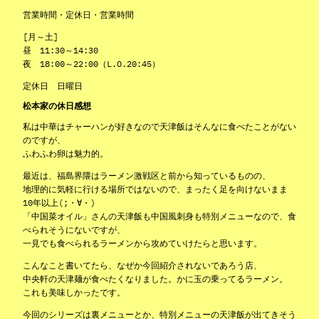
営業時間・定休日・営業時間
[月～土]
昼 11:30～14:30
夜 18:00～22:00（L.O.20:45）
定休日 日曜日
松本家の休日感想
私は中華はチャーハンが好きなので天津飯はそんなに食べたことがない
のですが、
ふわふわ卵は魅力的。
最近は、福島界隈はラーメン激戦区と前から知っているものの、
地理的に気軽に行ける場所ではないので、まったく足を向けないまま
10年以上(;・∀・)
「中国菜オイル」さんの天津飯も中国風刺身も特別メニューなので、食
べられそうにないですが、
一見でも食べられるラーメンから攻めていけたらと思います。
こんなこと書いてたら、なぜか今回紹介されないであろう店、
中央軒の天津麺が食べたくなりました。かに玉の乗ってるラーメン。
これも美味しかったです。
今回のシリーズは裏メニューとか、特別メニューの天津飯が出てきそう