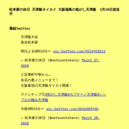
松本家の休日 天津飯タイカイ 大阪福島の焦がし天津飯 3月28日放送
分
番組Twitter
天津飯大会
食在松本家
明日よる0時15分〜
pic.twitter.com/XUlgYO3Gi1
— 松本家の休日 (@matsumotokeno)
March 27,
2020
ど定番町中華から…
名店の裏メニューまで！
大阪最強の天津飯ダイカイ開幕！
ラインナップ①
#焦がし天津飯
#カプチーノ天津飯
#シン
プルの極み天津飯
今夜0時15分〜
pic.twitter.com/GbXwOD9V4b
— 松本家の休日 (@matsumotokeno)
March 28,
2020