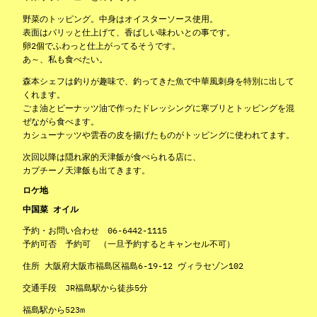
野菜のトッピング。中身はオイスターソース使用。
表面はパリッと仕上げて、香ばしい味わいとの事です。
卵2個でふわっと仕上がってるそうです。
あ～、私も食べたい。
森本シェフは釣りが趣味で、釣ってきた魚で中華風刺身を特別に出して
くれます。
ごま油とピーナッツ油で作ったドレッシングに寒ブリとトッピングを混
ぜながら食べます。
カシューナッツや雲吞の皮を揚げたものがトッピングに使われてます。
次回以降は隠れ家的天津飯が食べられる店に、
カプチーノ天津飯も出てきます。
ロケ地
中国菜 オイル
予約・お問い合わせ 06-6442-1115
予約可否 予約可 （一旦予約するとキャンセル不可）
住所 大阪府大阪市福島区福島6-19-12 ヴィラセゾン102
交通手段 JR福島駅から徒歩5分
福島駅から523m