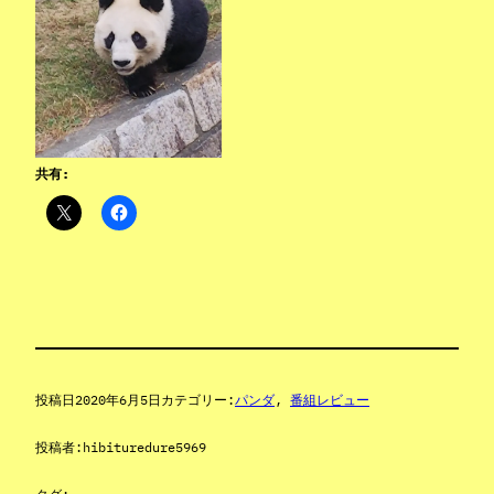
共有:
投稿日
2020年6月5日
カテゴリー:
パンダ
, 
番組レビュー
投稿者:
hibituredure5969