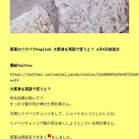
星星のベラベラEnglish 大変身を英語で言うと？ 6月4日放送分
番組Twitter
https://twitter.com/seisei_panda/status/1268088926964572160
s=19
大変身を英語で言うと？
外出自粛が続いて？
すっかり髪の毛が伸びた明日香さん。
大胆にイメージチェンジをして、ショートカットにしたいとか。
イメージチェンジで髪の毛を短くしようとしている明日香さん。
✖
星星は両前足で大きく
をしました。