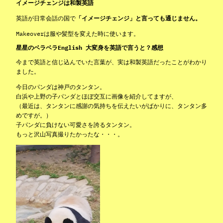
イメージチェンジは和製英語
英語が日常会話の国で
「イメージチェンジ」と言っても通じません。
Makeoverは服や髪型を変えた時に使います。
星星のベラベラEnglish 大変身を英語で言うと？感想
今まで英語と信じ込んでいた言葉が、実は和製英語だったことがわかり
ました。
今日のパンダは神戸のタンタン。
白浜や上野の子パンダとほぼ交互に画像を紹介してますが、
（最近は、タンタンに感謝の気持ちを伝えたいがばかりに、タンタン多
めですが。）
子パンダに負けない可愛さを誇るタンタン。
もっと沢山写真撮りたかったな・・・。