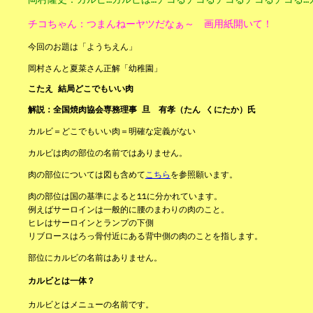
チコちゃん：つまんねーヤツだなぁ～ 画用紙開いて！
今回のお題は「ようちえん」
岡村さんと夏菜さん正解「幼稚園」
こたえ 結局どこでもいい肉
解説：全国焼肉協会専務理事 旦 有孝（たん くにたか）氏
カルビ＝どこでもいい肉＝明確な定義がない
カルビは肉の部位の名前ではありません。
肉の部位については図も含めて
こちら
を参照願います。
肉の部位は国の基準によると11に分かれています。
例えばサーロインは一般的に腰のまわりの肉のこと。
ヒレはサーロインとランプの下側
リブロースはろっ骨付近にある背中側の肉のことを指します。
部位にカルビの名前はありません。
カルビとは一体？
カルビとはメニューの名前です。