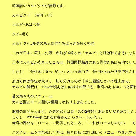
韓国語のカルビクイが語源です。
カルビクイ （갈비구이）
カルビ⇒あばら骨
クイ⇒焼く
カルビクイ…脂身のある骨付きあばら肉を焼く料理
これが日本に広まった際、名前が省略され「カルビ」と呼ばれるようになり
日本にカルビが広まったころは、韓国同様脂身のある骨付きあばら肉でした
しかし、「骨付きは食べづらい」という理由で、骨が外された状態で出され
あばら肉は部位が大きく、切り分けるのが非常に困難だという理由から、
カルビの解釈は、1960年頃あばら肉以外の部位も「脂身のある肉」へと変
昔の焼き肉のメニューは、
カルビ類とロース類の2種類しかありませんでした。
脂身の部分がカルビ、赤身の部分はロースの2種類とあいまいな表示でした
しかし、2010年頃にあるお客さんからクレームが入り、
赤身の部分を「ロース」で提供したところ、「これはロースじゃない。「も
このクレームを問題視した国は、焼き肉店に対し細かくメニューを表示する