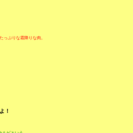
たっぷりな霜降りな肉。
よ！
カルビという。