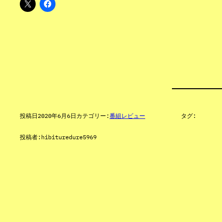
投稿日
2020年6月6日
カテゴリー:
番組レビュー
タグ:
投稿者:
hibituredure5969