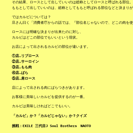
その結果、ロースとして出していいのは総称としてロースと呼ばれる部位。
ももとして出していいのは、総称としてももと呼ばれる部位などと決まりが
ではカルビについては？
旦さん曰く「消費者庁からの話では、『部位名じゃないので、どこの肉を使
ロースには明確な決まりが出来たのに対し、
カルビはどこの部位でもいいという現状。
お店によって出されるカルビの部位が違います。
①店…リブロース
②店…サーロイン
③店…もも肉
④店…ばら
⑤店…肩ロース
店によって出される肉にばらつきがあります。
お客様に美味しいカルビを提供するのが一番。
カルビは美味しければどこでもいい。
「カルビ」か？「カルビじゃない」か？クイズ
挑戦：EXILE 三代目J Soul Brothers NAOTO