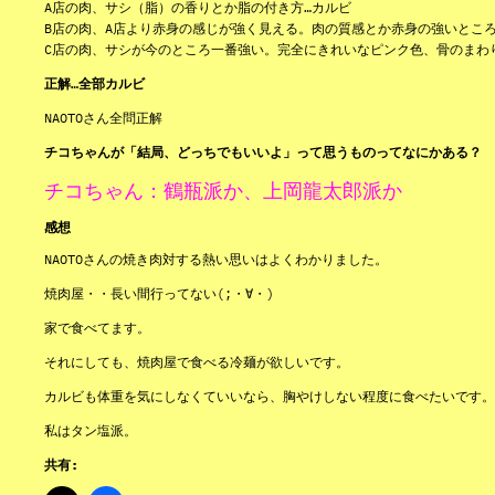
A店の肉、サシ（脂）の香りとか脂の付き方…カルビ
B店の肉、A店より赤身の感じが強く見える。肉の質感とか赤身の強いところ
C店の肉、サシが今のところ一番強い。完全にきれいなピンク色、骨のまわ
正解…全部カルビ
NAOTOさん全問正解
チコちゃんが「結局、どっちでもいいよ」って思うものってなにかある？
チコちゃん：鶴瓶派か、上岡龍太郎派か
感想
NAOTOさんの焼き肉対する熱い思いはよくわかりました。
焼肉屋・・長い間行ってない(;・∀・)
家で食べてます。
それにしても、焼肉屋で食べる冷麺が欲しいです。
カルビも体重を気にしなくていいなら、胸やけしない程度に食べたいです。
私はタン塩派。
共有: