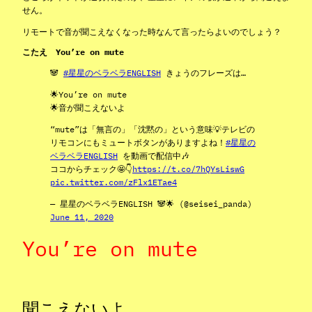
せん。
リモートで音が聞こえなくなった時なんて言ったらよいのでしょう？
こたえ You’re on mute
🐼
#星星のベラベラENGLISH
きょうのフレーズは…
🌟You’re on mute
🌟音が聞こえないよ
“mute”は「無言の」「沈黙の」という意味💡テレビの
リモコンにもミュートボタンがありますよね！
#星星の
ベラベラENGLISH
を動画で配信中🎶
ココからチェック🤩👇
https://t.co/7hQYsLiswG
pic.twitter.com/zFlx1ETae4
— 星星のベラベラENGLISH 🐼🌟 (@seisei_panda)
June 11, 2020
You’re on mute
聞こえないよ