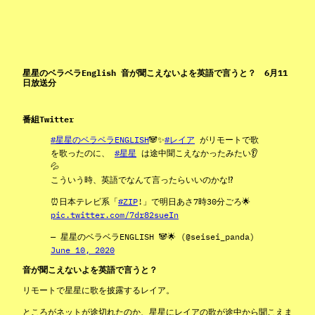
星星のベラベラEnglish 音が聞こえないよを英語で言うと？ 6月11
日放送分
番組Twitter
#星星のベラベラENGLISH
🐼✨
#レイア
がリモートで歌
を歌ったのに、
#星星
は途中聞こえなかったみたい👂
💦
こういう時、英語でなんて言ったらいいのかな⁉️
⏰日本テレビ系「
#ZIP
!」で明日あさ7時30分ごろ🌟
pic.twitter.com/7dr82sueIn
— 星星のベラベラENGLISH 🐼🌟 (@seisei_panda)
June 10, 2020
音が聞こえないよを英語で言うと？
リモートで星星に歌を披露するレイア。
ところがネットが途切れたのか、星星にレイアの歌が途中から聞こえま