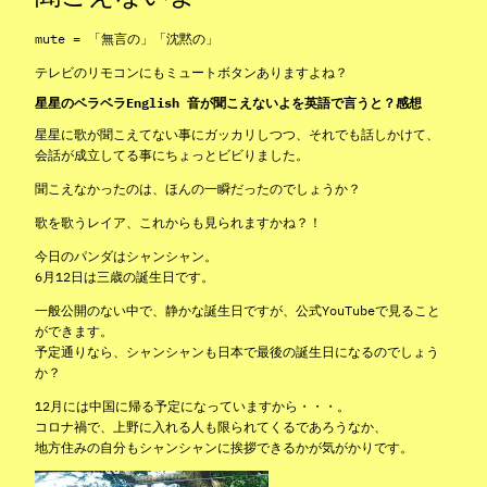
mute = 「無言の」「沈黙の」
テレビのリモコンにもミュートボタンありますよね？
星星のベラベラEnglish 音が聞こえないよを英語で言うと？感想
星星に歌が聞こえてない事にガッカリしつつ、それでも話しかけて、
会話が成立してる事にちょっとビビりました。
聞こえなかったのは、ほんの一瞬だったのでしょうか？
歌を歌うレイア、これからも見られますかね？！
今日のパンダはシャンシャン。
6月12日は三歳の誕生日です。
一般公開のない中で、静かな誕生日ですが、公式YouTubeで見ること
ができます。
予定通りなら、シャンシャンも日本で最後の誕生日になるのでしょう
か？
12月には中国に帰る予定になっていますから・・・。
コロナ禍で、上野に入れる人も限られてくるであろうなか、
地方住みの自分もシャンシャンに挨拶できるかが気がかりです。