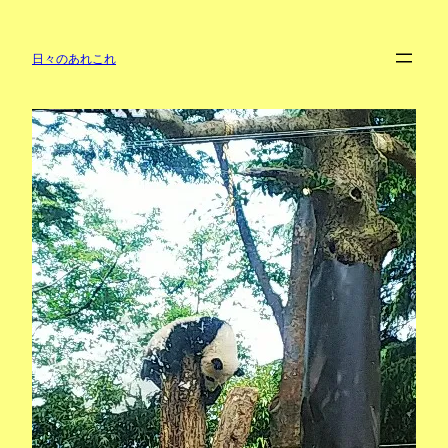
内
容
を
日々のあれこれ
ス
キ
ッ
プ