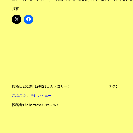
共有:
投稿日
2020年10月21日
カテゴリー:
タグ:
ごぶごぶ
, 
番組レビュー
投稿者:
hibituredure5969