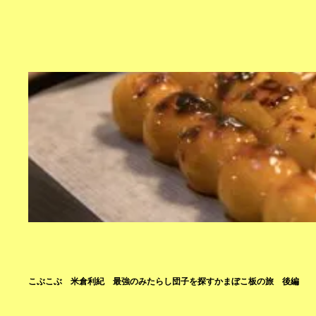
こぶこぶ 米倉利紀 最強のみたらし団子を探すかまぼこ板の旅 後編