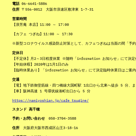
電話
06-6641-5886
住所
〒556-0012 大阪市浪速区敷津東 1-7-31
営業時間
【浪芳庵 本店】11:00 ～ 17:00
【カフェ つぎね】11:00 ～ 17:30
※新型コロナウイルス感染防止対策として、カフェつぎねは当面の間「予約
定休日
【不定休】月2～3日程度休業 ※随時「information お知らせ」にて
【年始休暇】2020年は1月1日のみ
【臨時休業あり】「information お知らせ」にて決定臨時休業日はご案
交通
【電】地下鉄御堂筋線・四つ橋線大国町駅 1出口から北東へ徒歩 5 分、ま
【車】阪神高速 1 号環状線湊町出口から 5 分
https://namiyoshian.jp/cafe_tsugine/
スタンド 高千穂
予約・お問い合わせ
050-3704-3588
住所
大阪府大阪市西成区山王3-18-16