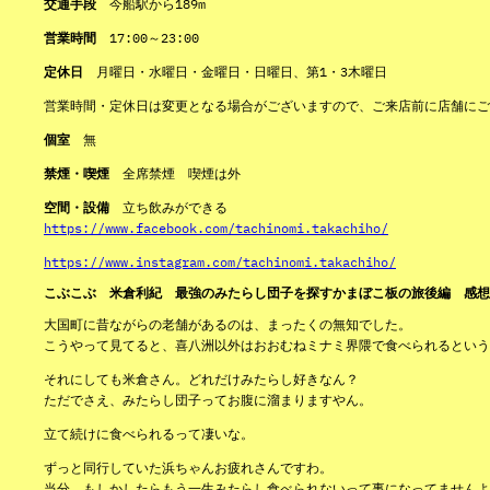
交通手段
今船駅から189m
営業時間
17:00～23:00
定休日
月曜日・水曜日・金曜日・日曜日、第1・3木曜日
営業時間・定休日は変更となる場合がございますので、ご来店前に店舗にご
個室
無
禁煙・喫煙
全席禁煙 喫煙は外
空間・設備
立ち飲みができる
https://www.facebook.com/tachinomi.takachiho/
https://www.instagram.com/tachinomi.takachiho/
こぶこぶ 米倉利紀 最強のみたらし団子を探すかまぼこ板の旅後編 感想
大国町に昔ながらの老舗があるのは、まったくの無知でした。
こうやって見てると、喜八洲以外はおおむねミナミ界隈で食べられるという
それにしても米倉さん。どれだけみたらし好きなん？
ただでさえ、みたらし団子ってお腹に溜まりますやん。
立て続けに食べられるって凄いな。
ずっと同行していた浜ちゃんお疲れさんですわ。
当分、もしかしたらもう一生みたらし食べられないって事になってませんよ