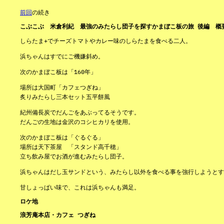
前回
の続き
こぶこぶ 米倉利紀 最強のみたらし団子を探すかまぼこ板の旅 後編 概
しらたま+でチーズトマトやカレー味のしらたまを食べる二人。
浜ちゃんはすでにご機嫌斜め。
次のかまぼこ板は「160年」
場所は大国町「カフェつぎね」
炙りみたらし三本セット五平餅風
紀州備長炭でだんごをあぶってるそうです。
だんごの生地は金沢のコシヒカリを使用。
次のかまぼこ板は「ぐるぐる」
場所は天下茶屋 「スタンド高千穂」
立ち飲み屋でお酒が進むみたらし団子。
浜ちゃんはだし玉サンドという、みたらし以外を食べる事を強行しようとす
甘しょっぱい味で、これは浜ちゃんも満足。
ロケ地
浪芳庵本店・カフェ つぎね