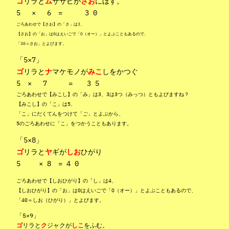
ゴ
リラと
ム
ササビが
さお
にほす。
5 × 6 = 3 0
ごろあわせで【さお】の「さ」は3、
【さお】の「お」は0はえいごで「O（オー）」とよぶこともあるので、
「30＝さお」とよびます。
「5×7」
ゴ
リラと
ナ
マケモノが
みこ
しをかつぐ
5 × 7 = 3 5
ごろあわせで【みこし】の「み」は3、3は3つ（みっつ）ともよびますね？
【みこし】の「こ」は5、
「こ」にだくてんをつけて「ご」とよぶから、
5のごろあわせに「こ」をつかうこともあります。
「5×8」
ゴ
リラと
ヤ
ギが
しお
ひがり
5 × 8 = 4 0
ごろあわせで【しおひがり】の「し」は4、
【しおひがり】の「お」は0はえいごで「O（オー）」とよぶこともあるので、
「40＝しお（ひがり）」とよびます。
「5×9」
ゴ
リラと
ク
ジャクが
しこ
をふむ。