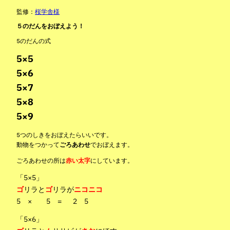
監修：
桜学舎様
５のだんをおぼえよう！
5のだんの式
5×5
5×6
5×7
5×8
5×9
5つのしきをおぼえたらいいです。
動物をつかって
ごろあわせ
でおぼえます。
ごろあわせの所は
赤い太字
にしています。
「5×5」
ゴ
リラと
ゴ
リラが
ニコニコ
5 × 5 = 2 5
「5×6」