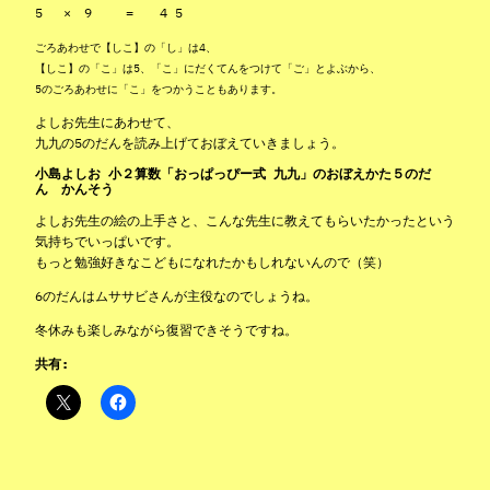
5 × 9 = 4 5
ごろあわせで【しこ】の「し」は4、
【しこ】の「こ」は5、「こ」にだくてんをつけて「ご」とよぶから、
5のごろあわせに「こ」をつかうこともあります。
よしお先生にあわせて、
九九の5のだんを読み上げておぼえていきましょう。
小島よしお 小２算数「おっぱっぴー式 九九」のおぼえかた５のだ
ん かんそう
よしお先生の絵の上手さと、こんな先生に教えてもらいたかったという
気持ちでいっぱいです。
もっと勉強好きなこどもになれたかもしれないんので（笑）
6のだんはムササビさんが主役なのでしょうね。
冬休みも楽しみながら復習できそうですね。
共有: