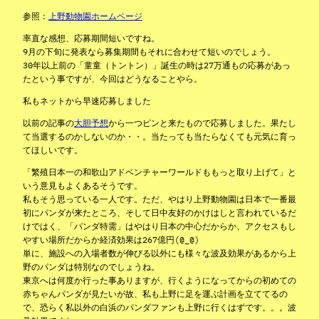
参照：
上野動物園ホームページ
率直な感想、応募期間短いですね。
9月の下旬に発表なら募集期間もそれに合わせて短いのでしょう。
30年以上前の「童童（トントン）」誕生の時は27万通もの応募があっ
たという事ですが、今回はどうなることやら。
私もネットから早速応募しました
以前の記事の
大胆予想
から一つピンと来たもので応募しました。果たし
て当選するのかしないのか・・。当たっても当たらなくても元気に育っ
てほしいです。
「繁殖日本一の和歌山アドベンチャーワールドももっと取り上げて」と
いう意見もよくあるそうです。
私もそう思っている一人です。ただ、やはり上野動物園は日本で一番最
初にパンダが来たところ、そして日中友好のかけはしと言われているだ
けではく、「パンダ特需」はやはり日本の中心だからか、アクセスもし
やすい場所だからか経済効果は267億円(@_@)
単に、施設への入場者数が伸びる以外にも様々な波及効果があるから上
野のパンダは特別なのでしょうね。
東京へは何度か行った事ありますが、行くようになってからの初めての
赤ちゃんパンダが見たいが故、私も上野に足を運ぶ計画を立ててるの
で、恐らく私以外の白浜のパンダファンも上野に行くはずです。。。波