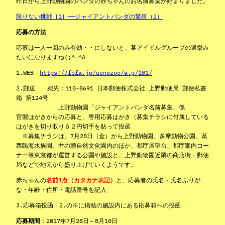
昨日から上野動物園のパンダの赤ちゃんのお名前募集が始まりました。
限りない挑戦［1］──ジャイアントパンダの繁殖（2）
応募の方法
応募は一人一回のみ有効・・にしないと、某アイドルグループの選挙み
たいになりますね(;^_^A
1.WEB
https://fofa.jp/uenozoo/a.p/101/
2.郵送 宛先：110-8691 日本郵便株式会社 上野郵便局 郵便私書
箱 第124号
上野動物園「ジャイアントパンダ名前募集」係
官製はがきからの応募と、専用応募はがき（募集チラシに付属している
はがきを切り取り６２円切手を貼って投函
※募集チラシは、7月28日（金）から上野動物園、多摩動物公園、葛
西臨海水族園、井の頭自然文化園内のほか、都庁展望台、都庁案内コー
ナー等東京都が運営する公園や施設と、上野動物園近隣の商店街・郵便
局などで地元から盛り上げていくようです。
赤ちゃんの
名前1点（カタカナ表記）
と、応募者の氏名・氏名ふりが
な・年齢・住所・電話番号を記入
3.応募箱投函 2.の※に掲載の施設内にある応募箱への投函
応募期間
：2017年7月28日～8月10日