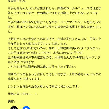
及効果ですね。
白浜も赤ちゃんパンダが生まれたら、関西のローカルニュースでは必ず
取り上げられますが、他の地方ではあまり取り上げられないようです
ね。
白浜の隣の田辺市では町おこしなのか「パンダマラソン」があるそうで
すが、私はパンダにちなんだマラソン大会がある事すら知りませんでし
た。
上野のパンダの大切さもわかるけど、白浜の子だくさんぶり、子育て上
手な所ももっと知られててもいいと思います。
そして忘れては行けないのが、神戸王子動物園の美パンダ「タンタン」
この子は1頭だけで寂しいですが、本当にかわいい子です。
王子動物園は神戸市の運営なので、入場料も大人で600円とリーズナブ
ルに遊びに行けます。
こちらも神戸に観光の際は逢いに行ってみて下さい。
関西のパンダももっと注目してほしいですが、上野の赤ちゃんパンダの
成長を心から祈ってます。
シンシンも母性のあるお母さんで本当に良かったです。
元気に育ってね～～～。
共有: