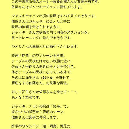
この中古車販売のオーナー佐藤正樹さんが友達候補です。
佐藤さんはジャッキーチェンに憧れています。
ジャッキーチェン出演の映画はすべて見てるそうです。
佐藤さんはジャッキーに会えたと時に、
映画の依頼を受けられるように、
ジャッキーさんの映画と同じ内容のアクションを、
日々トレーニングに励んでるそうです。
ひとりさんの無茶ぶりに昴生さんキレます。
映画「蛇拳」のワンシーンを再現。
テーブルの天板だけがない状態に近い、
佐藤さん手作りの器具に手と足を掛けて、
体がテーブルの天板になっている体で、
その上に昴生さん（86ｋg）を乗せて、
腹筋をする佐藤さん。お見事な再現。
対して昴生さんが佐藤さんを乗せて・・・。
あえなく撃沈です。
ジャッキーチェンの映画「笑拳」で、
逆さづりの状態から腹筋のシーン。
佐藤さんは見事に再現します。
酔拳のワンシーン、頭、両肩、両足に、