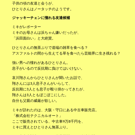
子供の頃の友達と会うが、
ひとりさんはノータッチのようです。
ジャッキーチェンに憧れる友達候補
ミキがレポーター
ミキのお母さんは浜ちゃん嫌いだったが、
「浜田面白い」と大絶賛。
ひとりさんの無茶ぶりで道端の雑草を食べる？
アスファルトの間から生えてる草を食べたら芸能界に生き残れる？
強い男への憧れがあるひとりさん。
息子がいるので反抗期に負けてはいけない。
哀川翔さんからひとりさんが聞いたお話で、
翔さんには3人息子さんがいらして、
反抗期に3人とも息子が殴り掛かってきたが、
翔さんは3人ともぼこぼこにした。
自分も父親の威厳が欲しい。
ミキが訪れたのは、大阪・守口にある中古車販売店。
「株式会社テクニカルオート」
ここで販売されている、中古車9万8千円を、
ミキに買えとひとりさん無茶ぶり。