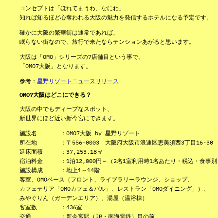
コンセプトは「ほれてまうわ、なにわ」
知れば知るほど心奪われる大阪の魅力を発信するホテルになる予定です。
確かに大阪の繁華街は通常であれば、
眠らない街なので、旅行で来たならテンションあがると思います。
大阪は「OMO」シリーズの7店舗目という事で、
「OMO7大阪」となります。
参考：
星野リゾートニュースリリース
OMO7大阪はどこにできる？
大阪の中でもディープなスポット、
新世界にほど近い新今宮にできます。
施設名 ：OMO7大阪 by 星野リゾート
所在地 ：〒556-0003 大阪府大阪市浪速区恵美須西3丁目16-30
延床面積 ：37,253.18㎡
宿泊料金 ：1泊12,000円～（2名1室利用時1名あたり・税込・食事別
施設構成 ：地上1～14階
客室、OMOベース（フロント、ライブラリーラウンジ、ショップ、
カフェテリア「OMOカフェ＆バル」、レストラン「OMOダイニング」）、
みやぐりん（ガーデンエリア）、湯屋（温浴棟）
客室数 ：436室
交通 ：新今宮駅（JR・南海電鉄）目の前、