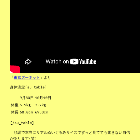
「
東京ズーネット
」より
身体測定[su_table]
9月30日
10月10日
体重
6.9kg
7.7kg
体長
68.0cm
69.8cm
[/su_table]
順調で本当にリアルぬいぐるみサイズでずっと見てても飽きない自信
があります(笑)