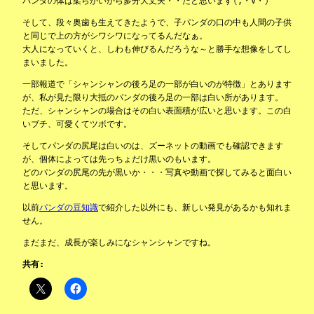
パンダの体は柔らかいから多分大丈夫・・だと思います(;・∀・)
そして、段々奥歯も生えてきたようで、子パンダの口の中も人間の子供
と同じで上の方がシワシワになってるんだなぁ。
大人になっていくと、しわも伸びるんだろうな～と勝手な想像をしてし
まいました。
一部報道で「シャンシャンの後ろ足の一部が白いのが特徴」とあります
が、私が見た限り大抵のパンダの後ろ足の一部は白い所があります。
ただ、シャンシャンの場合はその白い表面積が広いと思います。この白
いブチ、可愛くてツボです。
そしてパンダの尻尾は白いのは、ズーネットの動画でも確認できます
が、個体によっては先っちょだけ黒いのもいます。
どのパンダの尻尾の先が黒いか・・・写真や動画で探してみると面白い
と思います。
以前
パンダの豆知識
で紹介した以外にも、新しい発見があるかも知れま
せん。
まだまだ、成長が楽しみになシャンシャンですね。
共有: