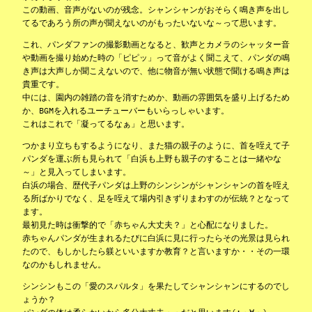
この動画、音声がないのが残念。シャンシャンがおそらく鳴き声を出し
てるであろう所の声が聞えないのがもったいないな～って思います。
これ、パンダファンの撮影動画となると、歓声とカメラのシャッター音
や動画を撮り始めた時の「ピピッ」って音がよく聞こえて、パンダの鳴
き声は大声しか聞こえないので、他に物音が無い状態で聞ける鳴き声は
貴重です。
中には、園内の雑踏の音を消すためか、動画の雰囲気を盛り上げるため
か、BGMを入れるユーチューバーもいらっしゃいます。
これはこれで「凝ってるなぁ」と思います。
つかまり立ちもするようになり、また猫の親子のように、首を咥えて子
パンダを運ぶ所も見られて「白浜も上野も親子のすることは一緒やな
～」と見入ってしまいます。
白浜の場合、歴代子パンダは上野のシンシンがシャンシャンの首を咥え
る所ばかりでなく、足を咥えて場内引きずりまわすのが伝統？となって
ます。
最初見た時は衝撃的で「赤ちゃん大丈夫？」と心配になりました。
赤ちゃんパンダが生まれるたびに白浜に見に行ったらその光景は見られ
たので、もしかしたら躾といいますか教育？と言いますか・・その一環
なのかもしれません。
シンシンもこの「愛のスパルタ」を果たしてシャンシャンにするのでし
ょうか？