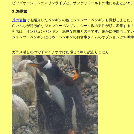
ビッグオーシャンのマリンライブと、サファリワールドの他にもあと少々。
3.海獣館
其の壱拾
でも紹介したペンギンの他にジェンツーペンギンも撮影しました。
白いぶちが特徴的なジェンツーペンギン。シーク教の男性が頭に着用する「
和名は「オンジュンペンギン」温厚な性格との事です。確かに仲間同士でい
ジェンツーペンギンはじめ、ペンギンのお食事タイムのオプションは10時
ガラス越しなのでイマイチボヤけた感じで申し訳ありません