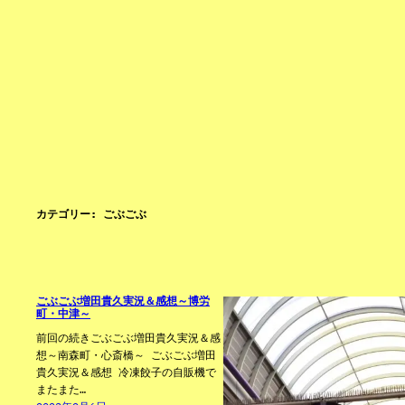
カテゴリー:
ごぶごぶ
ごぶごぶ増田貴久実況＆感想～博労
町・中津～
前回の続きごぶごぶ増田貴久実況＆感
想～南森町・心斎橋～ ごぶごぶ増田
貴久実況＆感想 冷凍餃子の自販機で
またまた…