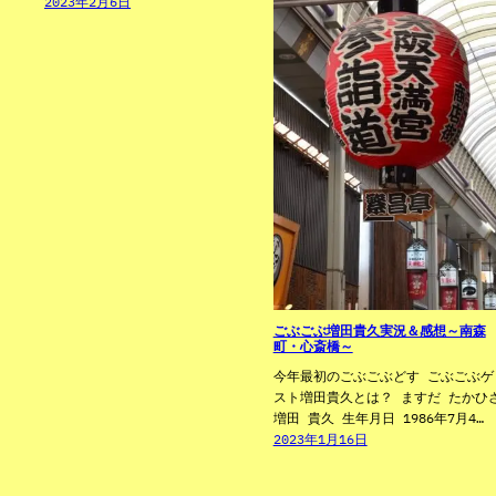
2023年2月6日
ごぶごぶ増田貴久実況＆感想～南森
町・心斎橋～
今年最初のごぶごぶどす ごぶごぶゲ
スト増田貴久とは？ ますだ たかひ
増田 貴久 生年月日 1986年7月4…
2023年1月16日