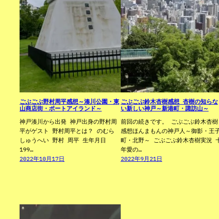
ごぶごぶ野村周平感想～湊川公園・東
ごぶごぶ鈴木杏樹感想 杏樹の知らな
山商店街・ポートアイランド～
い新しい神戸～新港町・諏訪山～
神戸湊川から出発 神戸出身の野村周
前回の続きです。 ごぶごぶ鈴木杏樹
平がゲスト 野村周平とは？ のむら
感想ほんまもんの神戸人～御影・王
しゅうへい 野村 周平 生年月日
町・北野～ ごぶごぶ鈴木杏樹実況 
199…
年愛の…
2022年10月17日
2022年9月21日