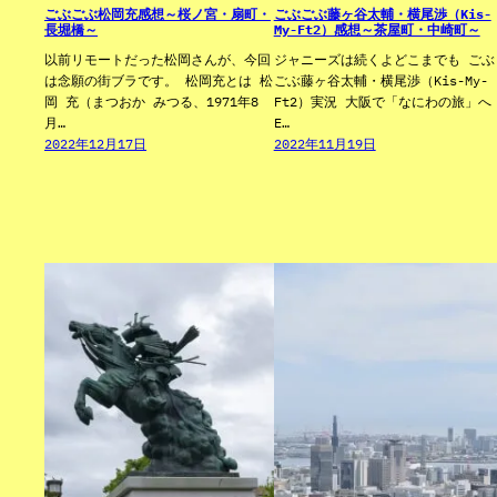
ごぶごぶ松岡充感想～桜ノ宮・扇町・
ごぶごぶ藤ヶ谷太輔・横尾渉（Kis-
長堀橋～
My-Ft2）感想～茶屋町・中崎町～
以前リモートだった松岡さんが、今回
ジャニーズは続くよどこまでも ごぶ
は念願の街ブラです。 松岡充とは 松
ごぶ藤ヶ谷太輔・横尾渉（Kis-My-
岡 充（まつおか みつる、1971年8
Ft2）実況 大阪で「なにわの旅」へ
月…
E…
2022年12月17日
2022年11月19日