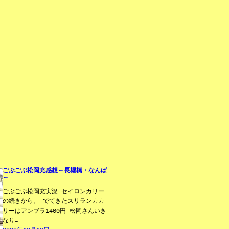
ごぶごぶ松岡充感想～長堀橋・なんば
～
ごぶごぶ松岡充実況 セイロンカリー
の続きから。 でてきたスリランカカ
リーはアンブラ1400円 松岡さんいき
なり…