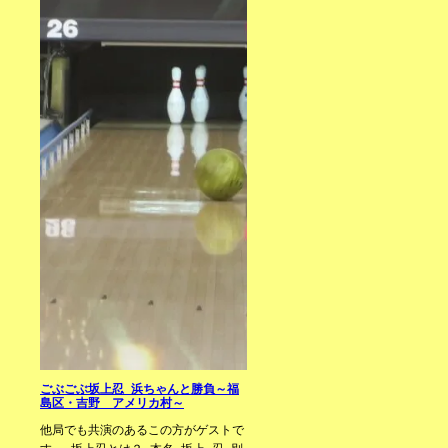
ごぶごぶ坂上忍 浜ちゃんと勝負～福
島区・吉野 アメリカ村～
他局でも共演のあるこの方がゲストで