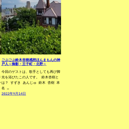
ごぶごぶ鈴木杏樹感想ほんまもんの神
戸人～御影・王子町・北野～
今回のゲストは、歌手としても再び脚
子
光を浴びたこの人です。 鈴木杏樹と
十
は？ すずき あんじゅ 鈴木 杏樹 本
名 …
2022年9月14日