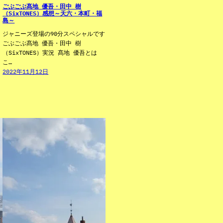
ごぶごぶ髙地 優吾・田中 樹
（SixTONES）感想～天六・本町・福
島～
ジャニーズ登場の90分スペシャルです
ごぶごぶ髙地 優吾・田中 樹
（SixTONES）実況 髙地 優吾とは
こ…
2022年11月12日